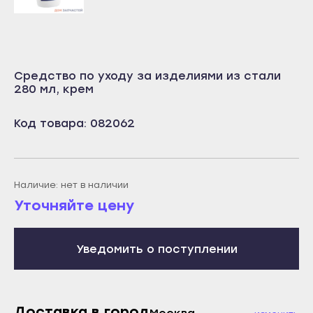
Учалы
Салават
Янаул
Сибай
Улан-Удэ
Стерлитамак
Средство по уходу за изделиями из стали
Бабушкин
Туймазы
280 мл, крем
Гусиноозёрск
Учалы
Код товара: 082062
Закаменск
Янаул
Кяхта
Улан-Удэ
Северобайкальск
Бабушкин
Наличие: нет в наличии
Горно-Алтайск
Гусиноозёрск
Уточняйте цену
Махачкала
Закаменск
Буйнакск
Кяхта
Уведомить о поступлении
Дагестанские Огни
Северобайкальск
Дербент
Горно-Алтайск
Избербаш
Махачкала
Доставка в город