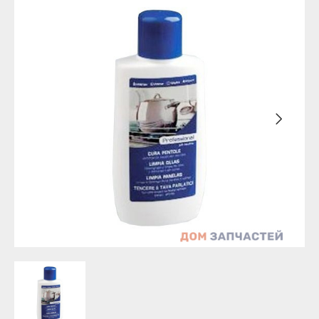
Бирск
Агидель
Благовещенск
Баймак
Давлеканово
Белебей
Дюртюли
Белорецк
Ишимбай
Бирск
Кумертау
Благовещенск
Межгорье
Давлеканово
Мелеуз
Дюртюли
Нефтекамск
Ишимбай
Октябрьский
Кумертау
Салават
Межгорье
Сибай
Мелеуз
Стерлитамак
Нефтекамск
Туймазы
Октябрьский