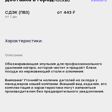
Москва
изменить
Каспийск
Буйнакск
Кизилюрт
СДЭК (ПВЗ)
от 443 ₽
Дагестанские Огни
от 1 дн.
Кизляр
Дербент
Хасавюрт
Избербаш
Южно-Сухокумск
Каспийск
Характеристики:
Магас
Кизилюрт
Карабулак
Кизляр
Описание
Малгобек
Хасавюрт
Обезжиривающая эмульсия для профессионального
удаления нагара, которая чистит и придаёт блеск
Назрань
Южно-Сухокумск
посуде из нержавеющей стали и алюминия.
Сунжа
Магас
Внимание! Уточняйте наличие деталей на складе у
Нальчик
менеджеров нашей компании. Внешний вид изделия, его
Логин
Карабулак
комплектация и характеристики могут изменяться
производителем без предварительного уведомления.
Баксан
E-mail
Малгобек
Майский
Пароль
Назрань
Нарткала
Сунжа
Отправить