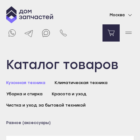
Средство по уходу за изделиями из стали 280
Москва
мл, крем
Уточняйте цену
Уведомить о поступлении
Выберите город
Каталог товаров
Майкоп
Кухонная техника
Климатическая техника
Адыгейск
Уборка и стирка
Красота и уход
Уфа
Агидель
Чистка и уход за бытовой техникой
Баймак
Майкоп
Разное (аксессуары)
Белебей
Адыгейск
Белорецк
Уфа