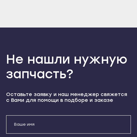
Прохладный
Нальчик
Войти
Вернуться назад
Регистрация
Терек
Баксан
Забыли пароль
Тырныауз
Регистрация
Майский
Чегем
Нарткала
Элиста
Прохладный
Городовиковск
Не нашли нужную
Терек
Лагань
Тырныауз
запчасть?
Черкесск
Чегем
Карачаевск
Элиста
Теберда
Оставьте заявку и наш менеджер свяжется
Городовиковск
с Вами для помощи в подборе и заказе
Усть-Джегута
Лагань
Петрозаводск
Черкесск
Беломорск
Карачаевск
Кемь
Теберда