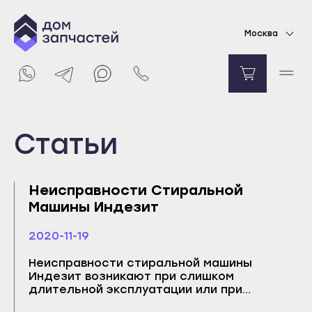
Москва
Выберите город
Статьи
Майкоп
Неисправности Стиральной
Адыгейск
Машины Индезит
Уфа
Агидель
2020-11-19
Баймак
Неисправности стиральной машины
Индезит возникают при слишком
Белебей
длительной эксплуатации или при
Белорецк
некорректном использовании