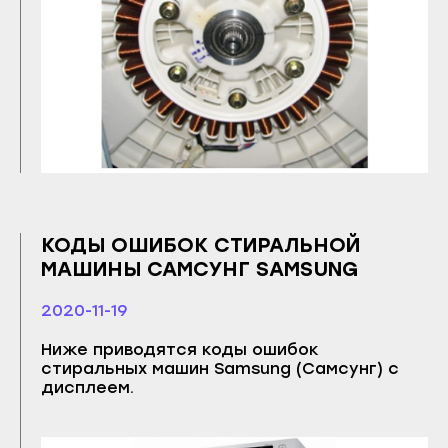
Томмот
Верхоянск
Удачный
Вилюйск
Владикавказ
Ленск
Алагир
Мирный
Ардон
Нерюнгри
Беслан
Нюрба
Дигора
Олёкминск
Моздок
Покровск
КОДЫ ОШИБОК СТИРАЛЬНОЙ
МАШИНЫ САМСУНГ SAMSUNG
Казань
Среднеколымск
Отправить
Агрыз
Томмот
2020-11-19
Даю согласие на обработку
Азнакаево
Удачный
персональных данных
Ниже приводятся коды ошибок
стиральных машин Samsung (Самсунг) с
Альметьевск
Владикавказ
дисплеем.
Арск
Алагир
Бавлы
Ардон