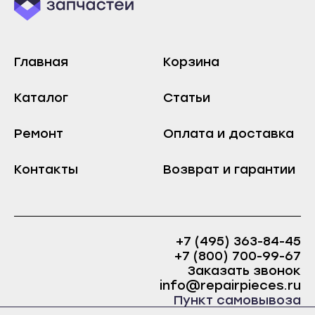
Новоалтайск
Ядрин
Рубцовск
Барнаул
Славгород
Алейск
Главная
Корзина
Яровое
Белокуриха
Каталог
Статьи
Краснодар
Бийск
Абинск
Горняк
Ремонт
Оплата и доставка
Анапа
Заринск
Контакты
Возврат и гарантии
Апшеронск
Змеиногорск
Армавир
Камень-на-Оби
Белореченск
Новоалтайск
Геленджик
Рубцовск
+7 (495) 363-84-45
+7 (800) 700-99-67
Горячий Ключ
Славгород
Заказать звонок
Гулькевичи
Яровое
info@repairpieces.ru
Пункт самовывоза
Ейск
Краснодар