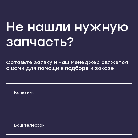
Абакан
Туран
Абаза
Чадан
Не нашли нужную
Саяногорск
Шагонар
Сорск
Ижевск
запчасть?
Черногорск
Воткинск
Грозный
Глазов
Оставьте заявку и наш менеджер свяжется
Аргун
Камбарка
с Вами для помощи в подборе и заказе
Гудермес
Можга
Курчалой
Сарапул
Урус-Мартан
Абакан
Шали
Абаза
Чебоксары
Саяногорск
Алатырь
Сорск
Канаш
Черногорск