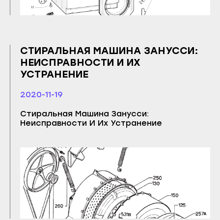
Инта
Питкяранта
Микунь
Пудож
Печора
Сегежа
СТИРАЛЬНАЯ МАШИНА ЗАНУССИ:
Сосногорск
Сортавала
НЕИСПРАВНОСТИ И ИХ
Усинск
Суоярви
УСТРАНЕНИЕ
Ухта
Сыктывкар
2020-11-19
Йошкар-Ола
Воркута
Стиральная Машина Занусси:
Волжск
Вуктыл
Неисправности И Их Устранение
Звенигово
Емва
Козьмодемьянск
Инта
Саранск
Микунь
Ардатов
Печора
Инсар
Сосногорск
Ковылкино
Усинск