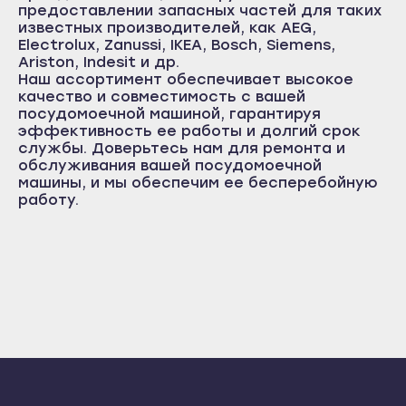
предоставлении запасных частей для таких
Железноводск
Ручки/пружины
Переходники / Штуцеры
известных производителей, как AEG,
Большой Камень
Зеленокумск
Electrolux, Zanussi, IKEA, Bosch, Siemens,
Разное
Дальнегорск
Ariston, Indesit и др.
Изобильный
Наш ассортимент обеспечивает высокое
Дальнереченск
качество и совместимость с вашей
Ипатово
посудомоечной машиной, гарантируя
Лесозаводск
эффективность ее работы и долгий срок
Кисловодск
Находка
службы. Доверьтесь нам для ремонта и
Лермонтов
обслуживания вашей посудомоечной
Партизанск
машины, и мы обеспечим ее бесперебойную
Минеральные Воды
работу.
Спасск-Дальний
Михайловск
Уссурийск
Невинномысск
Фокино
Нефтекумск
Ставрополь
Новоалександровск
Благодарный
Новопавловск
Будённовск
Пятигорск
Георгиевск
Светлоград
Ессентуки