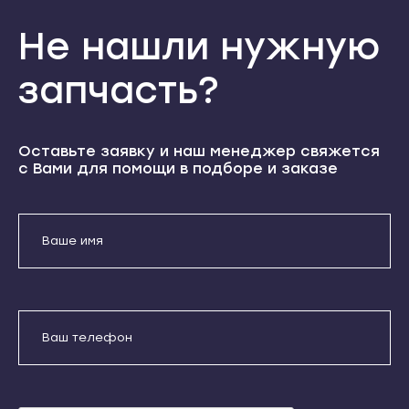
Хабаровск
Железноводск
Не нашли нужную
Амурск
Зеленокумск
Бикин
запчасть?
Изобильный
Вяземский
Ипатово
Комсомольск-на-Амуре
Кисловодск
Оставьте заявку и наш менеджер свяжется
Николаевск-на-Амуре
с Вами для помощи в подборе и заказе
Лермонтов
Советская Гавань
Минеральные Воды
Благовещенск
Михайловск
Белогорск
Невинномысск
Завитинск
Нефтекумск
Зея
Новоалександровск
Райчихинск
Новопавловск
Свободный
Пятигорск
Сковородино
Светлоград