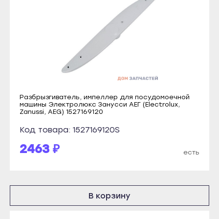
Каспийск
Учалы
Кизилюрт
Янаул
Кизляр
Улан-Удэ
Хасавюрт
Бабушкин
Южно-Сухокумск
Гусиноозёрск
Магас
Закаменск
Разбрызгиватель, импеллер для посудомоечной
Карабулак
машины Электролюкс Занусси АЕГ (Electrolux,
Кяхта
Zanussi, AEG) 1527169120
Малгобек
Северобайкальск
Код товара: 1527169120S
Назрань
Горно-Алтайск
2463 ₽
Сунжа
есть
Махачкала
Нальчик
Буйнакск
Баксан
Дагестанские Огни
В корзину
Майский
Дербент
Нарткала
Избербаш