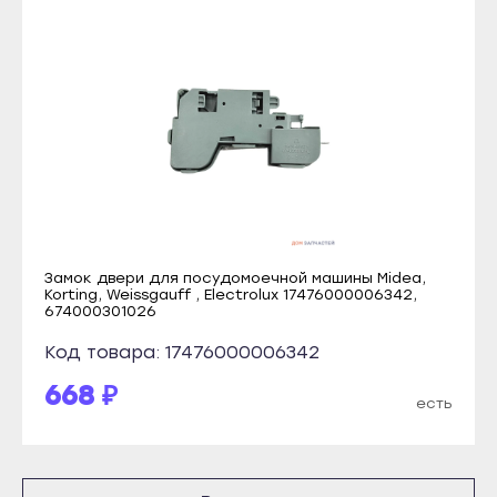
Прохладный
Каспийск
Терек
Кизилюрт
Тырныауз
Кизляр
Чегем
Хасавюрт
Элиста
Южно-Сухокумск
Городовиковск
Магас
Лагань
Карабулак
Черкесск
Замок двери для посудомоечной машины Midea,
Малгобек
Korting, Weissgauff , Electrolux 17476000006342,
Карачаевск
674000301026
Назрань
Теберда
Код товара: 17476000006342
Сунжа
Усть-Джегута
668 ₽
Нальчик
есть
Петрозаводск
Баксан
Беломорск
Майский
Кемь
Нарткала