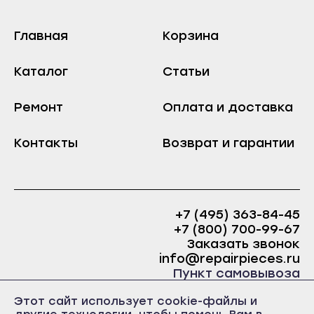
Сольвычегодск
Тында
Шенкурск
Главная
Корзина
Циолковский
Астрахань
Шимановск
Каталог
Статьи
Ахтубинск
Архангельск
Знаменск
Ремонт
Оплата и доставка
Вельск
Камызяк
Каргополь
Контакты
Возврат и гарантии
Нариманов
Коряжма
Харабали
Котлас
Белгород
Мезень
Алексеевка
+7 (495) 363-84-45
Мирный
+7 (800) 700-99-67
Бирюч
Заказать звонок
Новодвинск
info@repairpieces.ru
Валуйки
Няндома
Пункт самовывоза
Грайворон
Онега
г. Москва, шоссе Энтузиастов, д.31, ст.38 Торгово-
Этот сайт использует cookie-файлы и
Губкин
офисный центр 31, 1 этаж, павильон Б5
Северодвинск