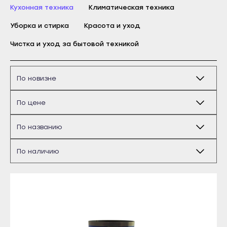
Кухонная техника
Бирск
Климатическая техника
Благовещенск
Уборка и стирка
Красота и уход
Давлеканово
Чистка и уход за бытовой техникой
Дюртюли
Ишимбай
Кумертау
Межгорье
Мелеуз
Майкоп
Нефтекамск
Адыгейск
Октябрьский
Уфа
Салават
Агидель
Сибай
Баймак
Стерлитамак
Белебей
Туймазы
Белорецк