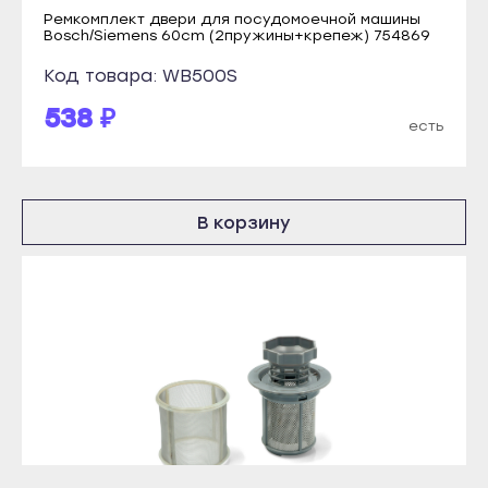
Нурлат
Ремкомплект двери для посудомоечной машины
Болгар
Bosch/Siemens 60cm (2пружины+крепеж) 754869
Тетюши
Бугульма
Код товара: WB500S
Чистополь
Буинск
538 ₽
Кызыл
есть
Елабуга
Ак-Довурак
Заинск
Туран
Зеленодольск
В корзину
Чадан
Кукмор
Шагонар
Лаишево
Ижевск
Лениногорск
Воткинск
Мамадыш
Глазов
Менделеевск
Камбарка
Мензелинск
Можга
Набережные Челны
Сарапул
Нижнекамск