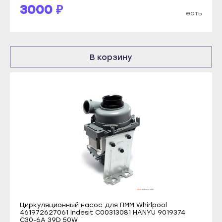
3000 ₽
Томмот
есть
Краснослободск
Удачный
Рузаевка
Владикавказ
Темников
Алагир
В корзину
Якутск
Ардон
Алдан
Беслан
Верхоянск
Дигора
Вилюйск
Моздок
Ленск
Казань
Мирный
Агрыз
Нерюнгри
Азнакаево
Нюрба
Альметьевск
Олёкминск
Арск
Циркуляционный насос для ПММ Whirlpool
Покровск
461972627061 Indesit C00313081 HANYU 9019374
Бавлы
C30-6A 39D 50W
Среднеколымск