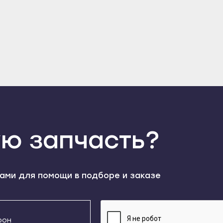
модемьянск
Козельск
Скопин
нск
Кондрово
Спас-Клепики
тов
Кремёнки
Спасск-Рязанский
р
Людиново
Шацк
лкино
Малоярославец
Самара
нослободск
Медынь
Жигулёвск
евка
Мещовск
Кинель
иков
Мосальск
Нефтегорск
ю запчасть?
ск
Обнинск
Новокуйбышевск
н
Сосенский
Октябрьск
оянск
Спас-Деменск
Отрадный
ами для помощи в подборе и заказе
йск
Сухиничи
Похвистнево
к
Таруса
Сызрань
ый
Юхнов
Тольятти