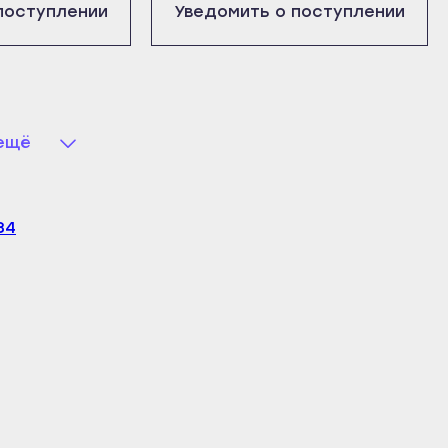
х
поступлении
Уведомить о поступлении
 ещё
3
4