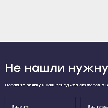
Козь
Рузаевка
Хотьково
Сара
Темников
Черноголовка
Арда
Якутск
Чехов
Инса
Алдан
Шатура
Ковы
Верхоянск
Щёлково
Крас
Вилюйск
Электрогорск
Руза
Ленск
Электросталь
Темн
Мирный
Электроугли
Не нашли нужну
Якут
Нерюнгри
Яхрома
Алда
Нюрба
Мурманск
Верх
Олёкминск
Апатиты
Оставьте заявку и наш менеджер свяжется с В
Вилю
Покровск
Гаджиево
Ленс
Среднеколымск
Заозёрск
Мирн
Томмот
Заполярный