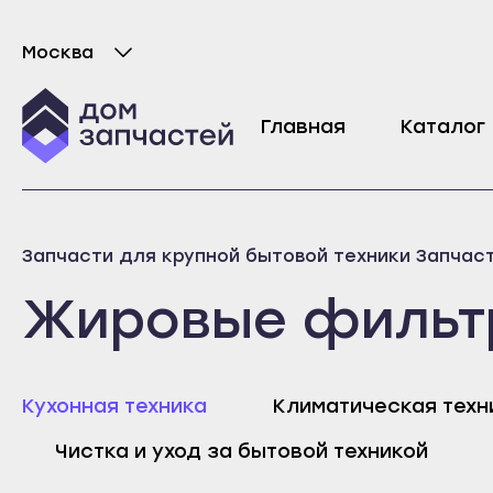
Москва
Выберите город
Главная
Каталог
Майкоп
Любань
Запчасти для крупной бытовой техники
Запчас
Адыгейск
Мурино
Жировые фильт
Уфа
Никольское
Агидель
Новая Ладога
Баймак
Отрадное
Кухонная техника
Климатическая техн
Белебей
Пикалёво
Майк
Чистка и уход за бытовой техникой
Белорецк
Подпорожье
Адыг
Бирск
Приморск