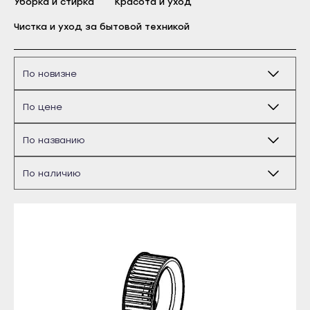
Уборка и стирка
Красота и уход
Бирск
Чистка и уход за бытовой техникой
Благовещенск
Давлеканово
Дюртюли
Ишимбай
Кумертау
Межгорье
Майкоп
Мелеуз
Адыгейск
Нефтекамск
Уфа
Октябрьский
Агидель
Салават
Баймак
Сибай
Белебей
Стерлитамак
Белорецк
Туймазы
Бирск