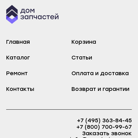
Хабаровск
Зеленокумск
Амурск
Изобильный
Бикин
Ипатово
Вяземский
Кисловодск
Главная
Корзина
Комсомольск-на-Амуре
Лермонтов
Николаевск-на-Амуре
Каталог
Статьи
Минеральные Воды
Советская Гавань
Михайловск
Ремонт
Оплата и доставка
Благовещенск
Невинномысск
Белогорск
Нефтекумск
Контакты
Возврат и гарантии
Завитинск
Новоалександровск
Зея
Новопавловск
Райчихинск
Пятигорск
+7 (495) 363-84-45
Свободный
Светлоград
+7 (800) 700-99-67
Заказать звонок
Сковородино
Хабаровск