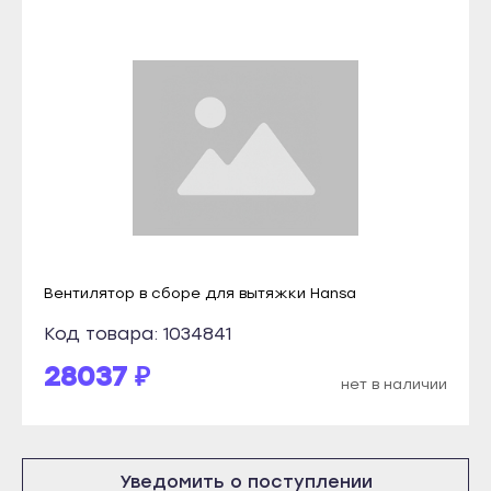
Болгар
Удачный
Бугульма
Владикавказ
Буинск
Алагир
Елабуга
Ардон
Заинск
Беслан
Зеленодольск
Дигора
Кукмор
Моздок
Лаишево
Казань
Вентилятор в сборе для вытяжки Hansa
Лениногорск
Агрыз
Код товара: 1034841
Мамадыш
Азнакаево
Менделеевск
28037 ₽
Альметьевск
нет в наличии
Мензелинск
Арск
Набережные Челны
Бавлы
Нижнекамск
Уведомить о поступлении
Болгар