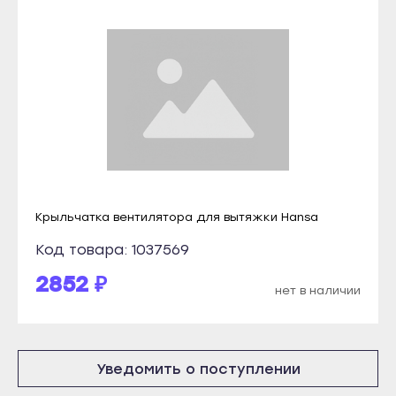
Томмот
Рузаевка
Удачный
Темников
Владикавказ
Якутск
Алагир
Алдан
Ардон
Верхоянск
Беслан
Вилюйск
Дигора
Ленск
Моздок
Крыльчатка вентилятора для вытяжки Hansa
Мирный
Казань
Нерюнгри
Код товара: 1037569
Агрыз
Нюрба
2852 ₽
нет в наличии
Азнакаево
Олёкминск
Альметьевск
Покровск
Арск
Среднеколымск
Уведомить о поступлении
Бавлы
Томмот