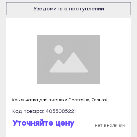
Абакан
Тетюши
Уведомить о поступлении
Абаза
Чистополь
Саяногорск
Кызыл
Сорск
Ак-Довурак
Черногорск
Туран
Грозный
Чадан
Аргун
Шагонар
Гудермес
Ижевск
Курчалой
Воткинск
Отправить
Урус-Мартан
Глазов
Крыльчатка для вытяжки Electrolux, Zanussi
Шали
Даю согласие на обработку
Камбарка
Код товара: 4055085221
персональных данных
Чебоксары
Можга
Уточняйте цену
Алатырь
Сарапул
нет в наличии
Канаш
Абакан