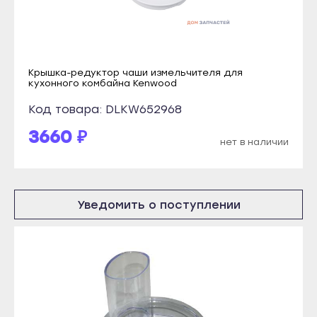
Каспийск
Янаул
Кизилюрт
Улан-Удэ
Кизляр
Бабушкин
Крышка-редуктор чаши измельчителя для
Хасавюрт
кухонного комбайна Kenwood
Гусиноозёрск
Южно-Сухокумск
Код товара: DLKW652968
Закаменск
Магас
Кяхта
3660 ₽
нет в наличии
Карабулак
Северобайкальск
Малгобек
Горно-Алтайск
Назрань
Махачкала
Уведомить о поступлении
Сунжа
Буйнакск
Нальчик
Дагестанские Огни
Баксан
Дербент
Майский
Избербаш
Нарткала
Каспийск