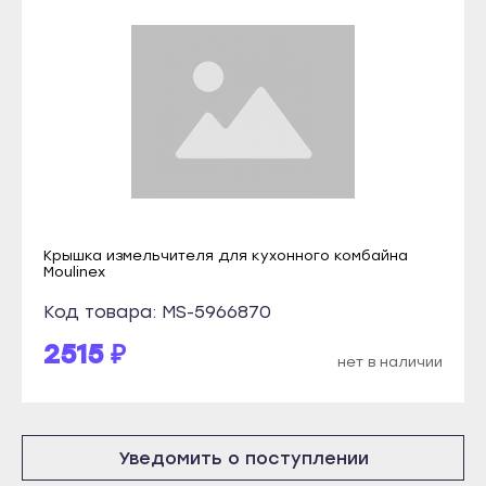
Краснослободск
Микунь
Рузаевка
Печора
Темников
Сосногорск
Якутск
Усинск
Алдан
Ухта
Верхоянск
Йошкар-Ола
Вилюйск
Волжск
Крышка измельчителя для кухонного комбайна
Ленск
Звенигово
Moulinex
Мирный
Козьмодемьянск
Код товара: MS-5966870
Нерюнгри
Саранск
2515 ₽
нет в наличии
Нюрба
Ардатов
Олёкминск
Инсар
Покровск
Ковылкино
Уведомить о поступлении
Среднеколымск
Краснослободск