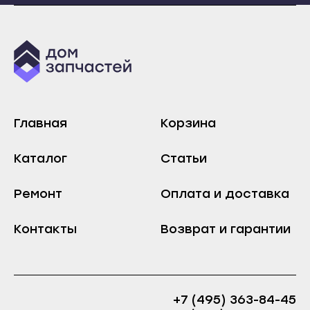
Хабаровск
Зеленокумск
Амурск
Изобильный
Бикин
Ипатово
Вяземский
Кисловодск
Комсомольск-на-Амуре
Лермонтов
Главная
Николаевск-на-Амуре
Корзина
Минеральные Воды
Советская Гавань
Михайловск
Каталог
Статьи
Благовещенск
Невинномысск
Белогорск
Ремонт
Оплата и доставка
Нефтекумск
Завитинск
Новоалександровск
Контакты
Возврат и гарантии
Зея
Новопавловск
Райчихинск
Пятигорск
Свободный
Светлоград
+7 (495) 363-84-45
Сковородино
Хабаровск