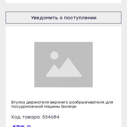
Кондопога
Инта
Костомукша
Микунь
Уведомить о поступлении
Лахденпохья
Печора
Медвежьегорск
Сосногорск
Олонец
Усинск
Питкяранта
Ухта
Пудож
Йошкар-Ола
Сегежа
Волжск
Сортавала
Звенигово
Суоярви
Козьмодемьянск
Сыктывкар
Саранск
Воркута
Втулка держателя верхнего разбрызгивателя для
Ардатов
посудомоечной машины Gorenje
Вуктыл
Инсар
Код товара: 534684
Емва
Ковылкино