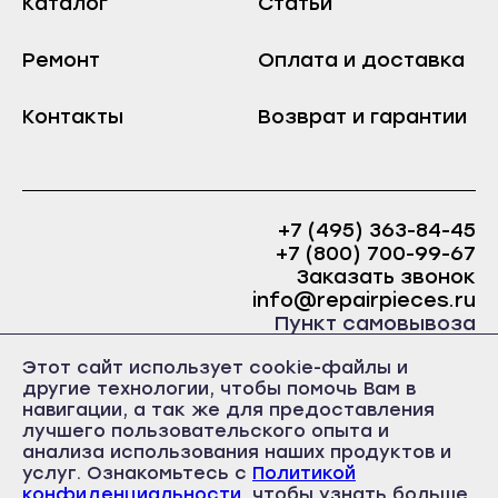
Каталог
Статьи
Хабаровск
Тында
Амурск
Циолковский
Ремонт
Оплата и доставка
Бикин
Шимановск
Вяземский
Контакты
Возврат и гарантии
Архангельск
Комсомольск-на-Амуре
Вельск
Николаевск-на-Амуре
Каргополь
Советская Гавань
+7 (495) 363-84-45
Коряжма
+7 (800) 700-99-67
Благовещенск
Котлас
Заказать звонок
Белогорск
info@repairpieces.ru
Мезень
Пункт самовывоза
Завитинск
Мирный
г. Москва, шоссе Энтузиастов, д.31, ст.38 Торгово-
Зея
Этот сайт использует cookie-файлы и
Новодвинск
офисный центр 31, 1 этаж, павильон Б5
другие технологии, чтобы помочь Вам в
часы работы: ежедневно с 10:00 до 19:00
Райчихинск
навигации, а так же для предоставления
Няндома
лучшего пользовательского опыта и
Свободный
Онега
анализа использования наших продуктов и
Сковородино
услуг. Ознакомьтесь с
Политикой
Северодвинск
конфиденциальности
, чтобы узнать больше