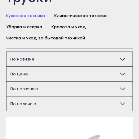
Бирск
Благовещенск
Кухонная техника
Климатическая техника
Давлеканово
Уборка и стирка
Красота и уход
Дюртюли
Чистка и уход за бытовой техникой
Ишимбай
Кумертау
Межгорье
Майкоп
Мелеуз
Адыгейск
Нефтекамск
Уфа
Октябрьский
Агидель
Салават
Баймак
Сибай
Белебей
Стерлитамак
Белорецк
Туймазы