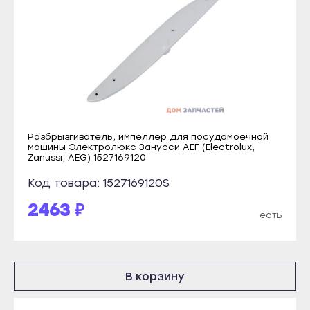
Бирск
Учалы
Благовещенск
Янаул
Давлеканово
Улан-Удэ
Дюртюли
Бабушкин
Ишимбай
Гусиноозёрск
Кумертау
Закаменск
Межгорье
Разбрызгиватель, импеллер для посудомоечной
Кяхта
машины Электролюкс Занусси АЕГ (Electrolux,
Zanussi, AEG) 1527169120
Мелеуз
Северобайкальск
Нефтекамск
Код товара: 1527169120S
Горно-Алтайск
Октябрьский
2463 ₽
Махачкала
есть
Салават
Буйнакск
Сибай
Дагестанские Огни
Стерлитамак
В корзину
Дербент
Туймазы
Избербаш