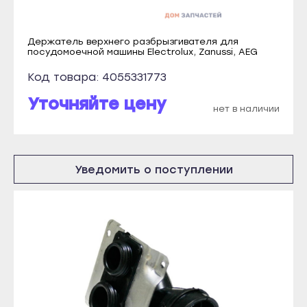
Нурлат
Абакан
Тетюши
Абаза
Держатель верхнего разбрызгивателя для
Чистополь
посудомоечной машины Electrolux, Zanussi, AEG
Саяногорск
Кызыл
Код товара: 4055331773
Сорск
Ак-Довурак
Черногорск
Уточняйте цену
нет в наличии
Туран
Грозный
Чадан
Аргун
Шагонар
Гудермес
Уведомить о поступлении
Ижевск
Курчалой
Воткинск
Урус-Мартан
Глазов
Шали
Камбарка
Чебоксары
Можга
Алатырь
Сарапул
Отправить
Канаш