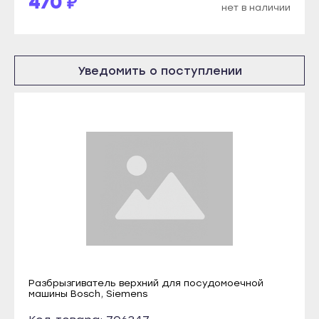
470 ₽
Инта
нет в наличии
Краснослободск
Микунь
Рузаевка
Печора
Темников
Уведомить о поступлении
Сосногорск
Якутск
Усинск
Алдан
Ухта
Верхоянск
Йошкар-Ола
Вилюйск
Волжск
Ленск
Звенигово
Мирный
Козьмодемьянск
Нерюнгри
Саранск
Нюрба
Ардатов
Олёкминск
Инсар
Разбрызгиватель верхний для посудомоечной
Покровск
машины Bosch, Siemens
Ковылкино
Среднеколымск