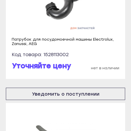
Козловка
Новоалтайск
Мариинский Посад
Рубцовск
Новочебоксарск
Славгород
Цивильск
Яровое
Шумерля
Патрубок для посудомоечной машины Electrolux,
Краснодар
Zanussi, AEG
Ядрин
Абинск
Код товара: 1528113002
Барнаул
Анапа
Уточняйте цену
Алейск
нет в наличии
Апшеронск
Белокуриха
Армавир
Бийск
Белореченск
Уведомить о поступлении
Горняк
Геленджик
Заринск
Горячий Ключ
Змеиногорск
Гулькевичи
Камень-на-Оби
Ейск