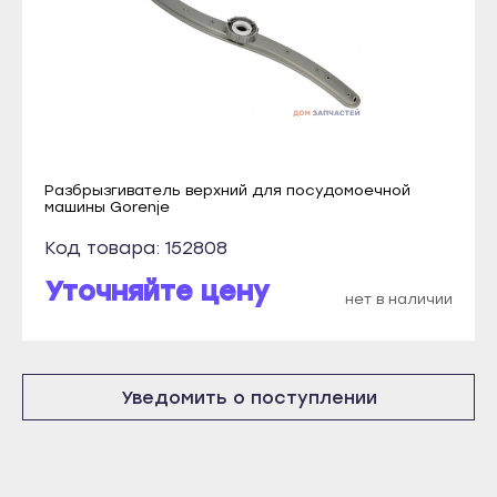
Новоалтайск
Кореновск
Рубцовск
Кропоткин
Славгород
Крымск
Яровое
Курганинск
Краснодар
Лабинск
Абинск
Разбрызгиватель верхний для посудомоечной
Новокубанск
машины Gorenje
Анапа
Новороссийск
Код товара: 152808
Апшеронск
Приморско-Ахтарск
Уточняйте цену
Армавир
нет в наличии
Славянск-на-Кубани
Белореченск
Сочи
Геленджик
Темрюк
Уведомить о поступлении
Горячий Ключ
Тимашёвск
Гулькевичи
Тихорецк
Ейск
Туапсе