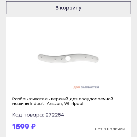
Прохладный
Кондопога
В корзину
Терек
Костомукша
Тырныауз
Лахденпохья
Чегем
Медвежьегорск
Элиста
Олонец
Городовиковск
Питкяранта
Лагань
Пудож
Черкесск
Сегежа
Карачаевск
Сортавала
Теберда
Суоярви
Разбрызгиватель верхний для посудомоечной
Усть-Джегута
Сыктывкар
машины Indesit, Ariston, Whirlpool
Петрозаводск
Воркута
Код товара: 272284
Беломорск
Вуктыл
1599 ₽
Кемь
нет в наличии
Емва