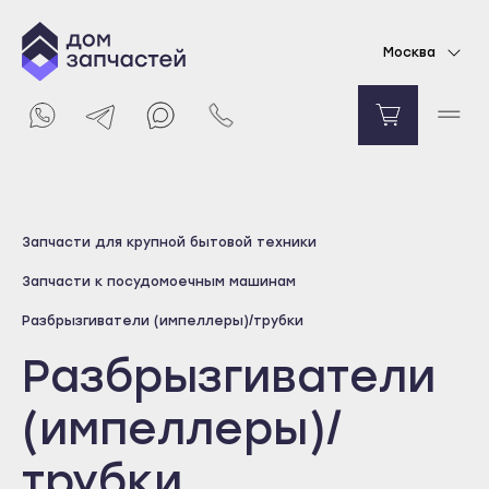
Москва
Выберите город
Запчасти для крупной бытовой техники
Майкоп
Запчасти к посудомоечным машинам
Адыгейск
Разбрызгиватели (импеллеры)/трубки
Уфа
Разбрызгиватели
Агидель
Баймак
(импеллеры)/
Белебей
трубки
Белорецк