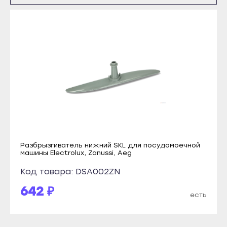
Каспийск
Прохладный
Кизилюрт
Терек
Кизляр
Тырныауз
Хасавюрт
Чегем
Южно-Сухокумск
Элиста
Магас
Городовиковск
Карабулак
Лагань
Малгобек
Черкесск
Назрань
Карачаевск
Разбрызгиватель нижний SKL для посудомоечной
Сунжа
машины Electrolux, Zanussi, Aeg
Теберда
Нальчик
Усть-Джегута
Код товара: DSA002ZN
Баксан
Петрозаводск
642 ₽
есть
Майский
Беломорск
Нарткала
Кемь