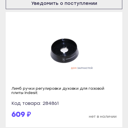
Уведомить о поступлении
Болгар
Удачный
Бугульма
Владикавказ
Буинск
Алагир
Елабуга
Ардон
Заинск
Беслан
Зеленодольск
Дигора
Кукмор
Моздок
Лаишево
Казань
Лениногорск
Агрыз
Мамадыш
Лимб ручки регулировки духовки для газовой
Азнакаево
плиты Indesit
Менделеевск
Альметьевск
Код товара: 284861
Мензелинск
Арск
609 ₽
Набережные Челны
нет в наличии
Бавлы
Нижнекамск
Болгар