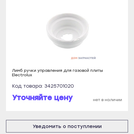
Краснослободск
Микунь
Рузаевка
Печора
Темников
Сосногорск
Якутск
Усинск
Алдан
Ухта
Верхоянск
Йошкар-Ола
Вилюйск
Волжск
Лимб ручки управления для газовой плиты
Ленск
Electrolux
Звенигово
Мирный
Козьмодемьянск
Код товара: 3425701020
Нерюнгри
Саранск
Уточняйте цену
нет в наличии
Нюрба
Ардатов
Олёкминск
Инсар
Покровск
Ковылкино
Уведомить о поступлении
Среднеколымск
Краснослободск