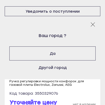
Нурлат
Бугульма
Уведомить о поступлении
Тетюши
Буинск
Чистополь
Елабуга
Кызыл
Заинск
Логин
Ак-Довурак
Ваш город ?
Зеленодольск
E-mail
Туран
Кукмор
Пароль
Чадан
Лаишево
Да
Шагонар
Отправить
Лениногорск
Ижевск
Войти
Вернуться назад
Мамадыш
Другой город
Регистрация
Воткинск
Забыли пароль
Менделеевск
Регистрация
Глазов
Ручка регулировки мощности конфорок для
Мензелинск
газовой плиты Electrolux, Zanussi, AEG
Камбарка
Набережные Челны
Код товара: 3550329076
Можга
Нижнекамск
Уточняйте цену
Сарапул
нет в наличии
Нурлат