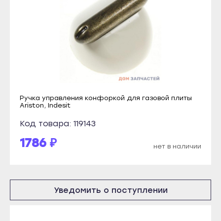
Инта
Костомукша
Микунь
Лахденпохья
Печора
Медвежьегорск
Сосногорск
Олонец
Усинск
Питкяранта
Ухта
Пудож
Ручка управления конфоркой для газовой плиты
Йошкар-Ола
Ariston, Indesit
Сегежа
Волжск
Код товара: 119143
Сортавала
Звенигово
1786 ₽
Суоярви
нет в наличии
Козьмодемьянск
Сыктывкар
Саранск
Воркута
Ардатов
Вуктыл
Уведомить о поступлении
Инсар
Емва
Ковылкино
Инта