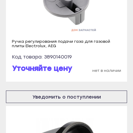
Прохладный
Кизилюрт
Терек
Кизляр
Тырныауз
Хасавюрт
Чегем
Южно-Сухокумск
Ручка регулирования подачи газа для газовой
Элиста
плиты Electrolux, AEG
Магас
Городовиковск
Карабулак
Код товара: 3890140019
Лагань
Малгобек
Уточняйте цену
нет в наличии
Черкесск
Назрань
Карачаевск
Сунжа
Теберда
Нальчик
Уведомить о поступлении
Усть-Джегута
Баксан
Петрозаводск
Майский
Беломорск
Нарткала
Кемь
Прохладный