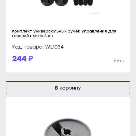
Каспийск
Янаул
Кизилюрт
Улан-Удэ
Кизляр
Бабушкин
Комплект универсальных ручек управления для
Хасавюрт
газовой плиты 4 шт
Гусиноозёрск
Южно-Сухокумск
Код товара: WL1034
Закаменск
Магас
244 ₽
Кяхта
есть
Карабулак
Северобайкальск
Малгобек
Горно-Алтайск
Назрань
Махачкала
В корзину
Сунжа
Буйнакск
Нальчик
Дагестанские Огни
Баксан
Дербент
Майский
Избербаш
Нарткала
Каспийск