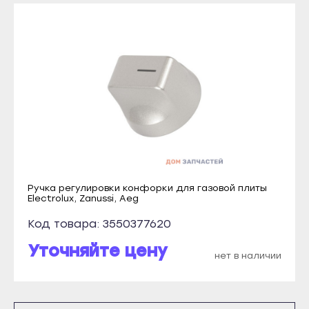
Томмот
Рузаевка
Удачный
Темников
Владикавказ
Якутск
Алагир
Алдан
Ардон
Верхоянск
Беслан
Вилюйск
Дигора
Ленск
Моздок
Мирный
Казань
Ручка регулировки конфорки для газовой плиты
Нерюнгри
Electrolux, Zanussi, Aeg
Агрыз
Нюрба
Код товара: 3550377620
Азнакаево
Олёкминск
Уточняйте цену
Альметьевск
нет в наличии
Покровск
Арск
Среднеколымск
Бавлы
Томмот