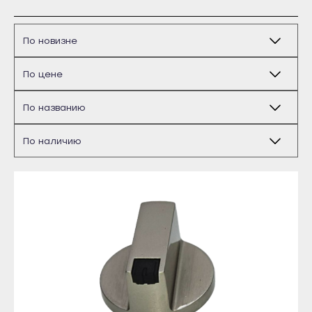
Бирск
Благовещенск
Давлеканово
Дюртюли
Ишимбай
Кумертау
Межгорье
Майкоп
Мелеуз
Адыгейск
Нефтекамск
Уфа
Октябрьский
Агидель
Салават
Баймак
Сибай
Белебей
Стерлитамак
Белорецк
Туймазы
Бирск