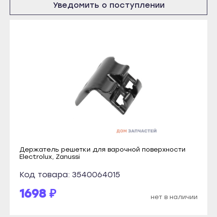
Уведомить о поступлении
Кондопога
Элиста
Костомукша
Городовиковск
Лахденпохья
Лагань
Медвежьегорск
Черкесск
Олонец
Карачаевск
Питкяранта
Теберда
Пудож
Усть-Джегута
Сегежа
Петрозаводск
Сортавала
Беломорск
Суоярви
Держатель решетки для варочной поверхности
Кемь
Electrolux, Zanussi
Сыктывкар
Кондопога
Код товара: 3540064015
Воркута
Костомукша
1698 ₽
Вуктыл
нет в наличии
Лахденпохья
Емва
Медвежьегорск