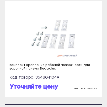
Прохладный
Южно-Сухокумск
Терек
Магас
Тырныауз
Карабулак
Чегем
Малгобек
Элиста
Назрань
Городовиковск
Сунжа
Лагань
Нальчик
Черкесск
Баксан
Карачаевск
Комплект крепления рабочей поверхности для
варочной панели Electrolux
Майский
Теберда
Нарткала
Код товара: 3548041049
Усть-Джегута
Прохладный
Уточняйте цену
Петрозаводск
нет в наличии
Терек
Беломорск
Тырныауз
Кемь
Чегем