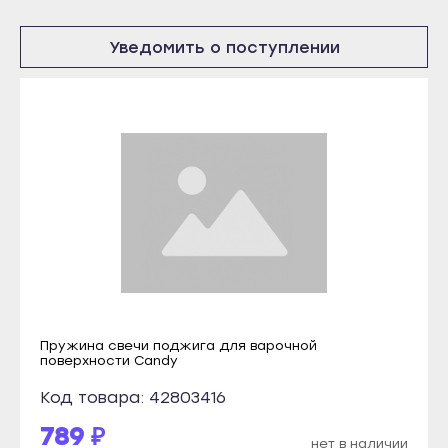
Инта
Олонец
Уведомить о поступлении
Микунь
Питкяранта
Печора
Пудож
Сосногорск
Сегежа
Усинск
Сортавала
Ухта
Суоярви
Йошкар-Ола
Сыктывкар
Волжск
Воркута
Звенигово
Вуктыл
Козьмодемьянск
Емва
Саранск
Пружина свечи поджига для варочной
Инта
поверхности Candy
Ардатов
Микунь
Код товара: 42803416
Инсар
Печора
789 ₽
Ковылкино
нет в наличии
Сосногорск