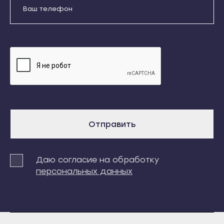
Кореновск
Краснодар
Кропоткин
Абинск
Крымск
Анапа
Курганинск
Апшеронск
Лабинск
Армавир
Новокубанск
Белореченск
Новороссийск
Геленджик
Приморско-Ахтарск
Отправить
Горячий Ключ
Славянск-на-Кубани
Гулькевичи
Сочи
Даю согласие на обработку
Ейск
Темрюк
персональных данных
Кореновск
Тимашёвск
Кропоткин
Тихорецк
Крымск
Туапсе
Курганинск