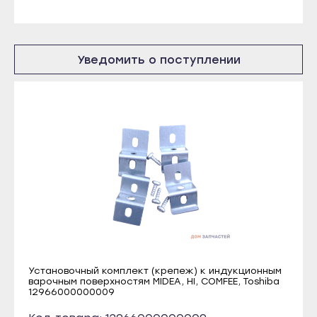
Краснослободск
Усинск
Рузаевка
Ухта
Темников
Уведомить о поступлении
Йошкар-Ола
Якутск
Волжск
Алдан
Звенигово
Верхоянск
Козьмодемьянск
Вилюйск
Саранск
Ленск
Ардатов
Мирный
Инсар
Нерюнгри
Ковылкино
Нюрба
Краснослободск
Олёкминск
Установочный комплект (крепеж) к индукционным
Рузаевка
варочным поверхностям MIDEA, HI, COMFEE, Toshiba
Покровск
12966000000009
Темников
Среднеколымск
Якутск