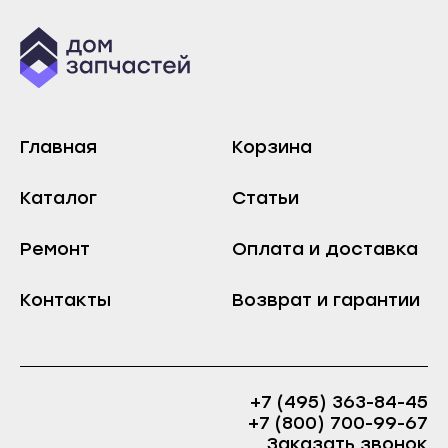
Усть-Лабинск
Лабинск
Хадыженск
Новокубанск
Красноярск
Новороссийск
Артёмовск
Приморско-Ахтарск
Ачинск
Главная
Корзина
Славянск-на-Кубани
Боготол
Сочи
Каталог
Статьи
Бородино
Темрюк
Дивногорск
Ремонт
Оплата и доставка
Тимашёвск
Дудинка
Тихорецк
Контакты
Возврат и гарантии
Енисейск
Туапсе
Железногорск
Усть-Лабинск
Заозёрный
Хадыженск
Зеленогорск
+7 (495) 363-84-45
Красноярск
+7 (800) 700-99-67
Игарка
Заказать звонок
Артёмовск