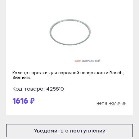
Каспийск
Гусиноозёрск
Кизилюрт
Закаменск
Кизляр
Кяхта
Хасавюрт
Северобайкальск
Южно-Сухокумск
Горно-Алтайск
Магас
Махачкала
Карабулак
Буйнакск
Кольцо горелки для варочной поверхности Bosch,
Малгобек
Siemens
Дагестанские Огни
Назрань
Код товара: 425510
Дербент
Сунжа
1616 ₽
Избербаш
нет в наличии
Нальчик
Каспийск
Баксан
Кизилюрт
Майский
Кизляр
Уведомить о поступлении
Нарткала
Хасавюрт