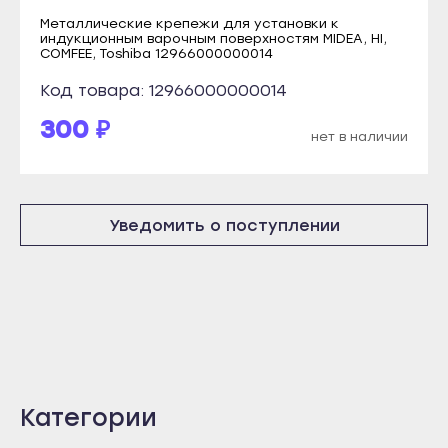
Нурлат
Металлические крепежи для установки к
Заинск
индукционным варочным поверхностям MIDEA, HI,
Тетюши
COMFEE, Toshiba 12966000000014
Зеленодольск
Чистополь
Код товара: 12966000000014
Кукмор
Кызыл
300 ₽
Лаишево
нет в наличии
Ак-Довурак
Лениногорск
Туран
Мамадыш
Чадан
Менделеевск
Уведомить о поступлении
Шагонар
Мензелинск
Ижевск
Набережные Челны
Воткинск
Нижнекамск
Глазов
Нурлат
Камбарка
Тетюши
Можга
Категории
Чистополь
Сарапул
Кызыл