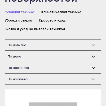
Бирск
Благовещенск
Кухонная техника
Климатическая техника
Давлеканово
Уборка и стирка
Красота и уход
Дюртюли
Чистка и уход за бытовой техникой
Майкоп
Ишимбай
Адыгейск
Кумертау
Уфа
Межгорье
Агидель
Мелеуз
Баймак
Нефтекамск
Белебей
Октябрьский
Белорецк
Салават
Бирск
Сибай
Благовещенск
Стерлитамак
Давлеканово
Туймазы
Дюртюли