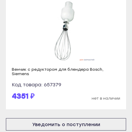
Краснослободск
Микунь
Рузаевка
Печора
Темников
Сосногорск
Якутск
Усинск
Алдан
Ухта
Верхоянск
Йошкар-Ола
Вилюйск
Волжск
Венчик с редуктором для блендера Bosch,
Ленск
Звенигово
Siemens
Мирный
Козьмодемьянск
Код товара: 657379
Нерюнгри
Саранск
4351 ₽
нет в наличии
Нюрба
Ардатов
Олёкминск
Инсар
Покровск
Ковылкино
Уведомить о поступлении
Среднеколымск
Краснослободск