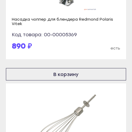
Учалы
Благовещенск
Янаул
Давлеканово
Насадка чоппер для блендера Redmond Polaris
Улан-Удэ
Vitek
Дюртюли
Бабушкин
Код товара: 00-00005369
Ишимбай
Гусиноозёрск
890 ₽
Кумертау
есть
Закаменск
Межгорье
Кяхта
Мелеуз
Северобайкальск
Нефтекамск
В корзину
Горно-Алтайск
Октябрьский
Махачкала
Салават
Буйнакск
Сибай
Дагестанские Огни
Стерлитамак
Дербент
Туймазы
Избербаш
Учалы