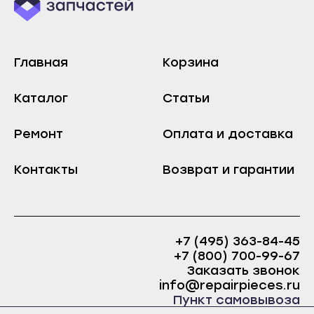
Хабаровск
Зеленокумск
Амурск
Изобильный
Бикин
Главная
Корзина
Ипатово
Вяземский
Кисловодск
Каталог
Статьи
Комсомольск-на-Амуре
Лермонтов
Николаевск-на-Амуре
Минеральные Воды
Ремонт
Оплата и доставка
Советская Гавань
Михайловск
Контакты
Благовещенск
Возврат и гарантии
Невинномысск
Белогорск
Нефтекумск
Завитинск
Новоалександровск
Зея
+7 (495) 363-84-45
Новопавловск
+7 (800) 700-99-67
Райчихинск
Пятигорск
Заказать звонок
Свободный
info@repairpieces.ru
Светлоград
Пункт самовывоза
Сковородино
Хабаровск