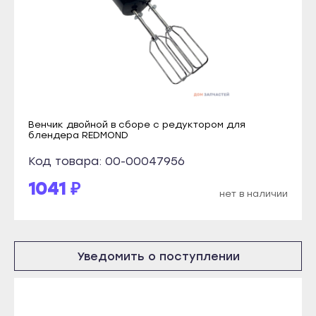
Кондопога
Терек
Костомукша
Тырныауз
Лахденпохья
Чегем
Медвежьегорск
Элиста
Олонец
Городовиковск
Питкяранта
Венчик двойной в сборе с редуктором для
Лагань
блендера REDMOND
Пудож
Черкесск
Код товара: 00-00047956
Сегежа
Карачаевск
1041 ₽
Сортавала
нет в наличии
Теберда
Суоярви
Усть-Джегута
Сыктывкар
Петрозаводск
Уведомить о поступлении
Воркута
Беломорск
Вуктыл
Кемь
Емва
Кондопога