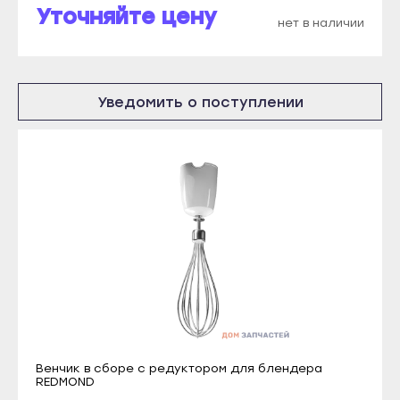
Уточняйте цену
Новоалтайск
Мариинский Посад
нет в наличии
Рубцовск
Новочебоксарск
Славгород
Цивильск
Яровое
Уведомить о поступлении
Шумерля
Краснодар
Ядрин
Абинск
Барнаул
Анапа
Алейск
Апшеронск
Белокуриха
Армавир
Бийск
Белореченск
Горняк
Геленджик
Заринск
Горячий Ключ
Змеиногорск
Гулькевичи
Камень-на-Оби
Венчик в сборе с редуктором для блендера
REDMOND
Ейск
Новоалтайск