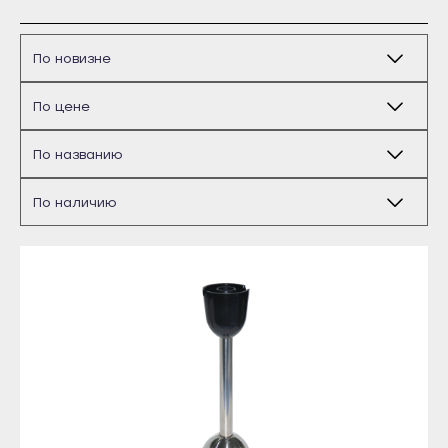
Бирск
Благовещенск
Давлеканово
Дюртюли
Ишимбай
Кумертау
Межгорье
Майкоп
Мелеуз
Адыгейск
Нефтекамск
Уфа
Октябрьский
Агидель
Салават
Баймак
Сибай
Белебей
Стерлитамак
Белорецк
Туймазы
Бирск