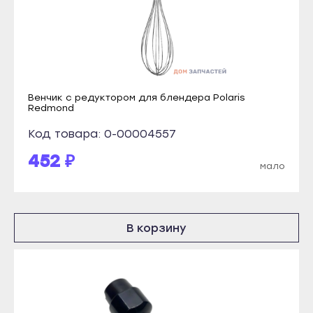
Прохладный
Кизилюрт
Терек
Кизляр
Тырныауз
Хасавюрт
Чегем
Южно-Сухокумск
Венчик с редуктором для блендера Polaris
Элиста
Магас
Redmond
Городовиковск
Карабулак
Код товара: 0-00004557
Лагань
Малгобек
452 ₽
мало
Черкесск
Назрань
Карачаевск
Сунжа
Теберда
Нальчик
В корзину
Усть-Джегута
Баксан
Петрозаводск
Майский
Беломорск
Нарткала
Кемь
Прохладный