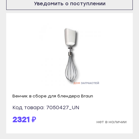
Уведомить о поступлении
Болгар
Удачный
Бугульма
Владикавказ
Буинск
Алагир
Елабуга
Ардон
Заинск
Беслан
Зеленодольск
Дигора
Кукмор
Моздок
Лаишево
Казань
Лениногорск
Агрыз
Мамадыш
Венчик в сборе для блендера Braun
Азнакаево
Менделеевск
Альметьевск
Код товара: 7050427_UN
Мензелинск
Арск
2321 ₽
нет в наличии
Набережные Челны
Бавлы
Нижнекамск
Болгар