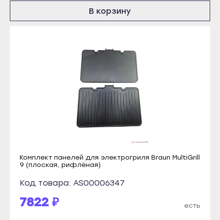
Томмот
В корзину
Краснослободск
Удачный
Рузаевка
Владикавказ
Темников
Алагир
Якутск
Ардон
Алдан
Беслан
Верхоянск
Дигора
Вилюйск
Моздок
Ленск
Казань
Мирный
Агрыз
Нерюнгри
Комплект панелей для электрогриля Braun MultiGrill
Азнакаево
9 (плоская, рифлёная)
Нюрба
Альметьевск
Код товара: AS00006347
Олёкминск
Арск
7822 ₽
Покровск
есть
Бавлы
Среднеколымск