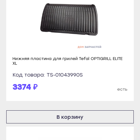
Прохладный
Каспийск
Терек
Кизилюрт
Тырныауз
Кизляр
Чегем
Хасавюрт
Элиста
Южно-Сухокумск
Городовиковск
Магас
Нижняя пластина для грилей Tefal OPTIGRILL ELITE
XL
Лагань
Карабулак
Код товара: TS-01043990S
Черкесск
Малгобек
Карачаевск
3374 ₽
Назрань
есть
Теберда
Сунжа
Усть-Джегута
Нальчик
Петрозаводск
В корзину
Баксан
Беломорск
Майский
Кемь
Нарткала