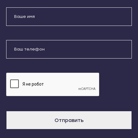
Хабаровск
Железноводск
Амурск
Зеленокумск
Бикин
Изобильный
Вяземский
Ипатово
Комсомольск-на-Амуре
Кисловодск
Николаевск-на-Амуре
Лермонтов
Советская Гавань
Минеральные Воды
Благовещенск
Михайловск
Белогорск
Невинномысск
Завитинск
Нефтекумск
Зея
Новоалександровск
Райчихинск
Новопавловск
Отправить
Свободный
Пятигорск
Сковородино
Светлоград