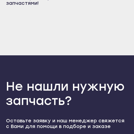
запчастями!
Железноводск
Большой Камень
Зеленокумск
Дальнегорск
Изобильный
Дальнереченск
Ипатово
Лесозаводск
Кисловодск
Находка
Лермонтов
Партизанск
Минеральные Воды
Спасск-Дальний
Михайловск
Уссурийск
Невинномысск
Не нашли нужную
Фокино
Нефтекумск
Ставрополь
запчасть?
Новоалександровск
Благодарный
Новопавловск
Будённовск
Пятигорск
Оставьте заявку и наш менеджер свяжется
Георгиевск
с Вами для помощи в подборе и заказе
Светлоград
Ессентуки