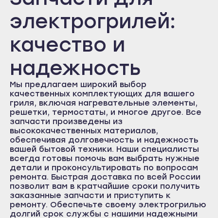
Большой Камень
Циркуляционный насос
Шлейфы и провода
Вертелы
Разное
Ремни
Стаканы / контейнеры
Платы управления
Иланский
электрогрилей:
Дальнегорск
Канск
Разное
Электронные модули
Держатели стекла
Чаши
Сопла / капучинаторы
Редукторы
качество и
Дальнереченск
Кодинск
Ящики
Лампочки/патроны/плафоны
Шестерни
Счётчики воды
Решетки
Лесозаводск
Лесосибирск
надежность
Находка
Разное
Петли для духового шкафа
Штоки
Нагревательные элементы
Шестерни
Минусинск
Мы предлагаем широкий выбор
Партизанск
Назарово
Противни и решётки
Разное
Термостаты
Шнек
качественных комплектующих для вашего
Спасск-Дальний
гриля, включая нагревательные элементы,
Норильск
Стекло двери духовки
Уплотнители
Разное
решетки, термостаты, и многое другое. Все
Уссурийск
Сосновоборск
запчасти произведены из
высококачественных материалов,
Уплотнители духовок
Фильтра
Фокино
Ужур
обеспечивая долговечность и надежность
Ставрополь
вашей бытовой техники. Наши специалисты
Уяр
Ручки/пружины
Переходники / Штуцеры
всегда готовы помочь вам выбрать нужные
Благодарный
Шарыпово
детали и проконсультировать по вопросам
Разное
ремонта. Быстрая доставка по всей России
Будённовск
Владивосток
позволит вам в кратчайшие сроки получить
Георгиевск
заказанные запчасти и приступить к
Арсеньев
ремонту. Обеспечьте своему электрогрилью
Ессентуки
долгий срок службы с нашими надежными
Артём