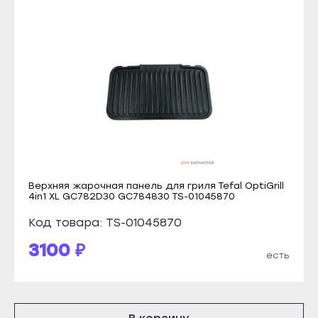
Инта
Кондопога
Микунь
Костомукша
Печора
Лахденпохья
Сосногорск
Медвежьегорск
Усинск
Олонец
Ухта
Питкяранта
Йошкар-Ола
Пудож
Волжск
Сегежа
Верхняя жарочная панель для гриля Tefal OptiGrill
Звенигово
4in1 XL GC782D30 GC784830 TS-01045870
Сортавала
Козьмодемьянск
Суоярви
Код товара: TS-01045870
Саранск
Сыктывкар
3100 ₽
есть
Ардатов
Воркута
Инсар
Вуктыл
Ковылкино
Емва