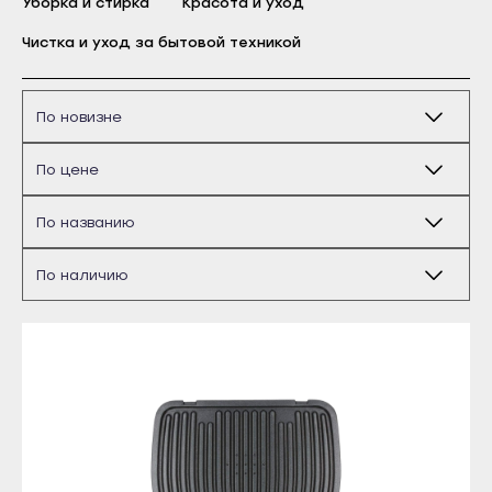
Уборка и стирка
Красота и уход
Бирск
Чистка и уход за бытовой техникой
Благовещенск
Давлеканово
Дюртюли
Ишимбай
Кумертау
Межгорье
Мелеуз
Майкоп
Нефтекамск
Адыгейск
Октябрьский
Уфа
Салават
Агидель
Сибай
Баймак
Стерлитамак
Белебей
Туймазы
Белорецк