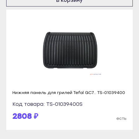
В корзину
Краснослободск
Инта
Рузаевка
Микунь
Темников
Печора
Якутск
Сосногорск
Алдан
Усинск
Верхоянск
Ухта
Вилюйск
Йошкар-Ола
Ленск
Волжск
Мирный
Звенигово
Нижняя панель для грилей Tefal GC7... TS-01039400
Нерюнгри
Козьмодемьянск
Код товара: TS-01039400S
Нюрба
Саранск
Олёкминск
2808 ₽
Ардатов
есть
Покровск
Инсар
Среднеколымск
Ковылкино