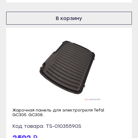
Болгар
Томмот
Бугульма
Удачный
В корзину
Буинск
Владикавказ
Елабуга
Алагир
Заинск
Ардон
Зеленодольск
Беслан
Кукмор
Дигора
Лаишево
Моздок
Лениногорск
Казань
Мамадыш
Агрыз
Менделеевск
Азнакаево
Жарочная панель для электрогриля Tefal
Мензелинск
GC305..GC308..
Альметьевск
Набережные Челны
Арск
Код товара: TS-01035590S
Нижнекамск
Бавлы