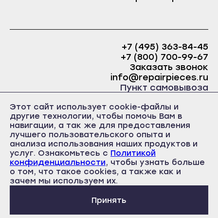
Сольвычегодск
Тында
Шенкурск
Циолковский
Астрахань
Шимановск
+7 (495) 363-84-45
Ахтубинск
+7 (800) 700-99-67
Архангельск
Заказать звонок
Знаменск
Вельск
info@repairpieces.ru
Камызяк
Пункт самовывоза
Каргополь
Нариманов
г. Москва, шоссе Энтузиастов, д.31, ст.38 Торгово-
Коряжма
Этот сайт использует cookie-файлы и
офисный центр 31, 1 этаж, павильон Б5
другие технологии, чтобы помочь Вам в
Харабали
часы работы: ежедневно с 10:00 до 19:00
Котлас
навигации, а так же для предоставления
Белгород
лучшего пользовательского опыта и
Мезень
анализа использования наших продуктов и
Алексеевка
Мирный
услуг. Ознакомьтесь с
Политикой
конфиденциальности
, чтобы узнать больше
Бирюч
Новодвинск
о том, что такое cookies, а также как и
Политика конфиденциальности
Валуйки
Пользовательское соглашение
зачем мы используем их.
Няндома
Публичная оферта
Грайворон
Онега
Принять
Губкин
Северодвинск