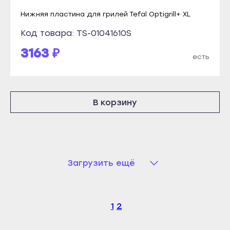
Кореновск
Новоалтайск
Нижняя пластина для грилей Tefal Optigrill+ XL
Кропоткин
Рубцовск
Код товара: TS-01041610S
Крымск
Славгород
3163 ₽
Курганинск
есть
Яровое
Лабинск
Краснодар
Новокубанск
Абинск
В корзину
Новороссийск
Анапа
Приморско-Ахтарск
Апшеронск
Славянск-на-Кубани
Армавир
Сочи
Белореченск
Загрузить ещё
Темрюк
Геленджик
Тимашёвск
Горячий Ключ
Тихорецк
1
2
Гулькевичи
Туапсе
Ейск