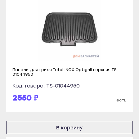
Кондопога
Прохладный
Костомукша
Терек
Лахденпохья
Тырныауз
Медвежьегорск
Чегем
Олонец
Элиста
Питкяранта
Городовиковск
Пудож
Лагань
Панель для гриля Tefal INOX Optigrill верхняя TS-
Сегежа
01044950
Черкесск
Сортавала
Код товара: TS-01044950
Карачаевск
Суоярви
2550 ₽
Теберда
есть
Сыктывкар
Усть-Джегута
Воркута
Петрозаводск
Вуктыл
Беломорск
В корзину
Емва
Кемь