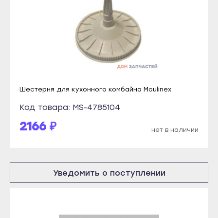
Инта
Костомукша
Микунь
Лахденпохья
Печора
Медвежьегорск
Сосногорск
Олонец
Усинск
Питкяранта
Ухта
Пудож
Шестерня для кухонного комбайна Moulinex
Йошкар-Ола
Сегежа
Код товара: MS-4785104
Волжск
Сортавала
2166 ₽
нет в наличии
Звенигово
Суоярви
Козьмодемьянск
Сыктывкар
Саранск
Воркута
Уведомить о поступлении
Ардатов
Вуктыл
Инсар
Емва
Ковылкино
Инта