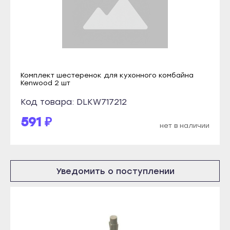
Кондопога
Терек
Костомукша
Тырныауз
Лахденпохья
Чегем
Медвежьегорск
Элиста
Олонец
Городовиковск
Комплект шестеренок для кухонного комбайна
Kenwood 2 шт
Питкяранта
Лагань
Код товара: DLKW717212
Пудож
Черкесск
591 ₽
Сегежа
Карачаевск
нет в наличии
Сортавала
Теберда
Суоярви
Усть-Джегута
Уведомить о поступлении
Сыктывкар
Петрозаводск
Воркута
Беломорск
Вуктыл
Кемь
Емва
Кондопога