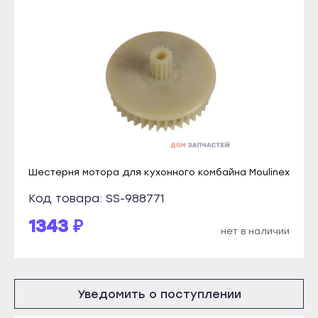
Томмот
Рузаевка
Удачный
Темников
Владикавказ
Якутск
Алагир
Алдан
Ардон
Верхоянск
Беслан
Вилюйск
Дигора
Ленск
Моздок
Мирный
Шестерня мотора для кухонного комбайна Moulinex
Казань
Нерюнгри
Код товара: SS-988771
Агрыз
Нюрба
1343 ₽
нет в наличии
Азнакаево
Олёкминск
Альметьевск
Покровск
Арск
Среднеколымск
Уведомить о поступлении
Бавлы
Томмот