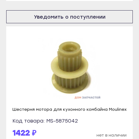
Новоалтайск
Мариинский Посад
Рубцовск
Новочебоксарск
Уведомить о поступлении
Славгород
Цивильск
Яровое
Шумерля
Краснодар
Ядрин
Абинск
Барнаул
Анапа
Алейск
Апшеронск
Белокуриха
Армавир
Бийск
Белореченск
Горняк
Геленджик
Заринск
Шестерня мотора для кухонного комбайна Moulinex
Горячий Ключ
Змеиногорск
Код товара: MS-5875042
Гулькевичи
Камень-на-Оби
1422 ₽
Ейск
Новоалтайск
нет в наличии