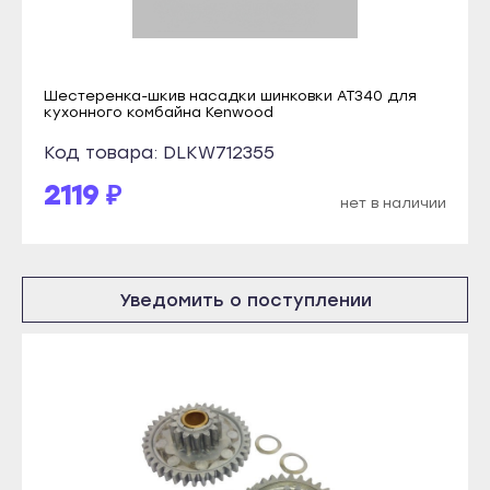
Каспийск
Янаул
Кизилюрт
Улан-Удэ
Кизляр
Бабушкин
Шестеренка-шкив насадки шинковки AT340 для
кухонного комбайна Kenwood
Хасавюрт
Гусиноозёрск
Код товара: DLKW712355
Южно-Сухокумск
Закаменск
2119 ₽
Магас
Кяхта
нет в наличии
Карабулак
Северобайкальск
Малгобек
Горно-Алтайск
Назрань
Уведомить о поступлении
Махачкала
Сунжа
Буйнакск
Нальчик
Дагестанские Огни
Баксан
Дербент
Майский
Избербаш
Нарткала
Каспийск