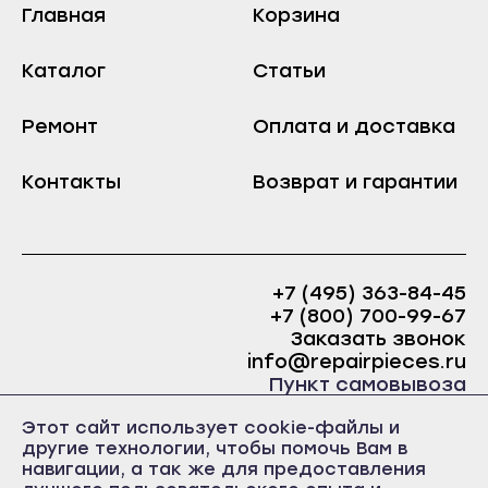
Главная
Корзина
Хабаровск
Зеленокумск
Амурск
Изобильный
Каталог
Статьи
Бикин
Ипатово
Вяземский
Ремонт
Оплата и доставка
Кисловодск
Комсомольск-на-Амуре
Лермонтов
Контакты
Возврат и гарантии
Николаевск-на-Амуре
Минеральные Воды
Советская Гавань
Михайловск
Благовещенск
Невинномысск
+7 (495) 363-84-45
Белогорск
Нефтекумск
+7 (800) 700-99-67
Завитинск
Новоалександровск
Заказать звонок
info@repairpieces.ru
Зея
Новопавловск
Пункт самовывоза
Райчихинск
Пятигорск
г. Москва, шоссе Энтузиастов, д.31, ст.38 Торгово-
Этот сайт использует cookie-файлы и
офисный центр 31, 1 этаж, павильон Б5
Свободный
Светлоград
другие технологии, чтобы помочь Вам в
часы работы: ежедневно с 10:00 до 19:00
навигации, а так же для предоставления
Сковородино
Хабаровск