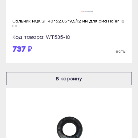
Козловка
Новоалтайск
Мариинский Посад
Рубцовск
Сальник NQK.SF 40*62,05*9,5/12 мм для сма Haier 10
Новочебоксарск
Славгород
шт.
Цивильск
Яровое
Код товара: WT535-10
Шумерля
Краснодар
737 ₽
есть
Ядрин
Абинск
Барнаул
Анапа
Алейск
Апшеронск
В корзину
Белокуриха
Армавир
Бийск
Белореченск
Горняк
Геленджик
Заринск
Горячий Ключ
Змеиногорск
Гулькевичи
Камень-на-Оби
Ейск