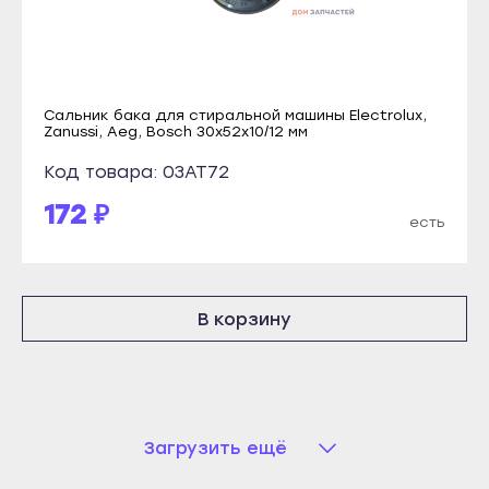
Новоалтайск
Кореновск
Рубцовск
Кропоткин
Славгород
Крымск
Яровое
Сальник бака для стиральной машины Electrolux,
Курганинск
Zanussi, Aeg, Bosch 30х52х10/12 мм
Краснодар
Лабинск
Код товара: 03AT72
Абинск
Новокубанск
172 ₽
Анапа
есть
Новороссийск
Апшеронск
Приморско-Ахтарск
Армавир
Славянск-на-Кубани
В корзину
Белореченск
Сочи
Геленджик
Темрюк
Горячий Ключ
Тимашёвск
Гулькевичи
Тихорецк
Загрузить ещё
Ейск
Туапсе