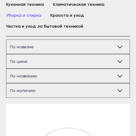
Кухонная техника
Бирск
Климатическая техника
Благовещенск
Уборка и стирка
Красота и уход
Давлеканово
Чистка и уход за бытовой техникой
Дюртюли
Ишимбай
Кумертау
Межгорье
Майкоп
Мелеуз
Адыгейск
Нефтекамск
Уфа
Октябрьский
Агидель
Салават
Баймак
Сибай
Белебей
Стерлитамак
Белорецк
Туймазы