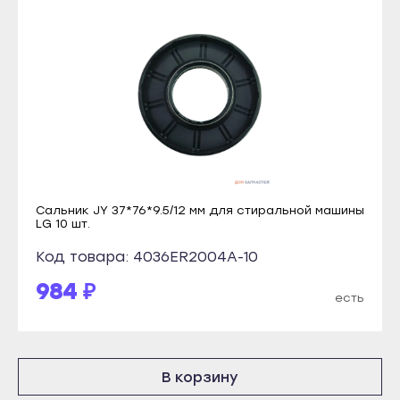
Каспийск
Прохладный
Кизилюрт
Терек
Кизляр
Тырныауз
Хасавюрт
Чегем
Южно-Сухокумск
Элиста
Магас
Городовиковск
Карабулак
Лагань
Малгобек
Сальник JY 37*76*9.5/12 мм для стиральной машины
Черкесск
LG 10 шт.
Назрань
Карачаевск
Код товара: 4036ER2004A-10
Сунжа
Теберда
984 ₽
Нальчик
есть
Усть-Джегута
Баксан
Петрозаводск
Майский
Беломорск
В корзину
Нарткала
Кемь