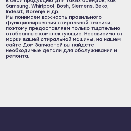
в себя продукцию для таких брендов, как
Иланский
Большой Камень
Samsung, Whirlpool, Bosh, Siemens, Beko,
Реле уровня
Разное
Разное
Indesit, Gorenje и др.
Канск
Дальнегорск
Мы понимаем важность правильного
Ремни
Кодинск
функционирования стиральной техники,
Дальнереченск
поэтому предоставляем только тщательно
Лесосибирск
Лесозаводск
Ручки переключения
отобранные комплектующие. Независимо от
марки вашей стиральной машины, на нашем
Минусинск
Находка
сайте
Дом Запчастей
вы найдете
Ручка люка/крючки
Назарово
необходимые детали для обслуживания и
Партизанск
ремонта.
Сальники/смазка
Норильск
Спасск-Дальний
Сосновоборск
Сливные шланги
Уссурийск
Ужур
Фокино
Программаторы
Уяр
Ставрополь
Тахо-датчики
Шарыпово
Благодарный
Владивосток
Термостаты
Будённовск
Арсеньев
Георгиевск
Нагревательные элементы
Артём
Ессентуки
Блокировки люка (УБЛ)/датчики парковки