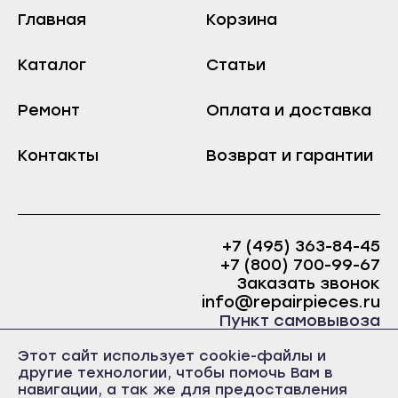
Хабаровск
Тында
Главная
Корзина
Амурск
Циолковский
Каталог
Статьи
Бикин
Шимановск
Вяземский
Архангельск
Ремонт
Оплата и доставка
Комсомольск-на-Амуре
Вельск
Николаевск-на-Амуре
Контакты
Возврат и гарантии
Каргополь
Советская Гавань
Коряжма
Благовещенск
Котлас
Белогорск
Мезень
+7 (495) 363-84-45
+7 (800) 700-99-67
Завитинск
Мирный
Заказать звонок
Зея
Новодвинск
info@repairpieces.ru
Пункт самовывоза
Райчихинск
Няндома
г. Москва, шоссе Энтузиастов, д.31, ст.38 Торгово-
Свободный
Этот сайт использует cookie-файлы и
Онега
офисный центр 31, 1 этаж, павильон Б5
другие технологии, чтобы помочь Вам в
часы работы: ежедневно с 10:00 до 19:00
Сковородино
Северодвинск
навигации, а так же для предоставления