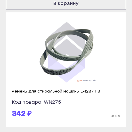
Кондопога
В корзину
Инта
Костомукша
Микунь
Лахденпохья
Печора
Медвежьегорск
Сосногорск
Олонец
Усинск
Питкяранта
Ухта
Пудож
Йошкар-Ола
Сегежа
Волжск
Сортавала
Звенигово
Суоярви
Козьмодемьянск
Ремень для стиральной машины L-1287 H8
Сыктывкар
Саранск
Код товара: WN275
Воркута
Ардатов
342 ₽
есть
Вуктыл
Инсар
Емва
Ковылкино