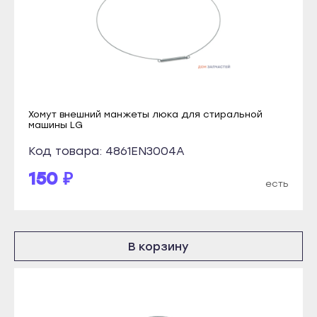
Бирск
Учалы
Благовещенск
Янаул
Давлеканово
Улан-Удэ
Дюртюли
Бабушкин
Ишимбай
Гусиноозёрск
Хомут внешний манжеты люка для стиральной
Кумертау
Закаменск
машины LG
Межгорье
Кяхта
Код товара: 4861EN3004A
Мелеуз
Северобайкальск
150 ₽
есть
Нефтекамск
Горно-Алтайск
Октябрьский
Махачкала
Салават
Буйнакск
В корзину
Сибай
Дагестанские Огни
Стерлитамак
Дербент
Туймазы
Избербаш