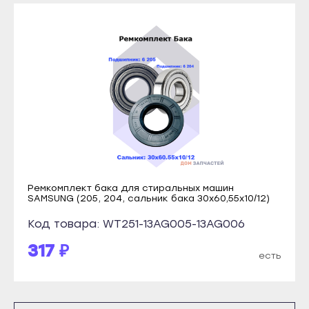
Прохладный
Кондопога
Терек
Костомукша
Тырныауз
Лахденпохья
Чегем
Медвежьегорск
Элиста
Олонец
Городовиковск
Питкяранта
Лагань
Пудож
Черкесск
Сегежа
Карачаевск
Сортавала
Ремкомплект бака для стиральных машин
SAMSUNG (205, 204, сальник бака 30х60,55х10/12)
Теберда
Суоярви
Код товара: WT251-13AG005-13AG006
Усть-Джегута
Сыктывкар
317 ₽
Петрозаводск
Воркута
есть
Беломорск
Вуктыл
Кемь
Емва