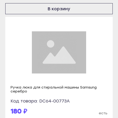
Инта
Краснослободск
В корзину
Микунь
Рузаевка
Печора
Темников
Сосногорск
Якутск
Усинск
Алдан
Ухта
Верхоянск
Йошкар-Ола
Вилюйск
Волжск
Ленск
Звенигово
Мирный
Козьмодемьянск
Нерюнгри
Саранск
Ручка люка для стиральной машины Samsung
Нюрба
серебро
Ардатов
Олёкминск
Код товара: DC64-00773A
Инсар
Покровск
180 ₽
Ковылкино
есть
Среднеколымск