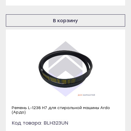
Краснослободск
Томмот
Рузаевка
Удачный
В корзину
Темников
Владикавказ
Якутск
Алагир
Алдан
Ардон
Верхоянск
Беслан
Вилюйск
Дигора
Ленск
Моздок
Мирный
Казань
Нерюнгри
Агрыз
Нюрба
Азнакаево
Олёкминск
Альметьевск
Ремень L-1238 H7 для стиральной машины Ardo
(Ардо)
Покровск
Арск
Код товара: BLH323UN
Среднеколымск
Бавлы