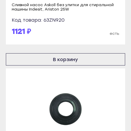
Абаза
Козловка
Сливной насос Askoll без улитки для стиральной
машины Indesit, Ariston 25W
Саяногорск
Мариинский Посад
Код товара: 63ZN920
Сорск
Новочебоксарск
1121 ₽
Черногорск
Цивильск
есть
Грозный
Шумерля
Аргун
Ядрин
Гудермес
В корзину
Барнаул
Курчалой
Алейск
Урус-Мартан
Белокуриха
Шали
Бийск
Чебоксары
Горняк
Алатырь
Заринск
Канаш
Змеиногорск
Козловка
Камень-на-Оби