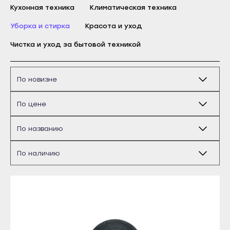
Кухонная техника
Бирск
Климатическая техника
Благовещенск
Уборка и стирка
Красота и уход
Давлеканово
Чистка и уход за бытовой техникой
Дюртюли
Ишимбай
Кумертау
Майкоп
Межгорье
Адыгейск
Мелеуз
Уфа
Нефтекамск
Агидель
Октябрьский
Баймак
Салават
Белебей
Сибай
Белорецк
Стерлитамак
Бирск
Туймазы