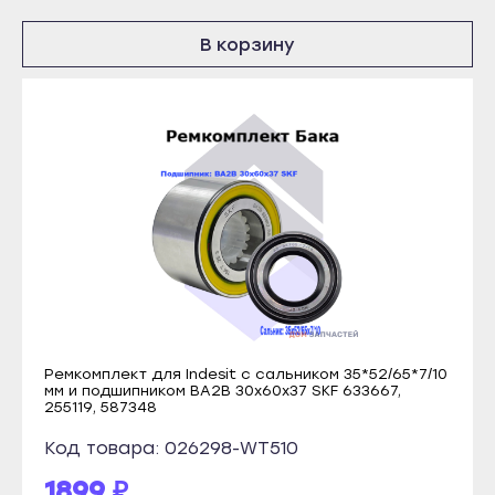
Рузаевка
Томмот
В корзину
Темников
Удачный
Якутск
Владикавказ
Алдан
Алагир
Верхоянск
Ардон
Вилюйск
Беслан
Ленск
Дигора
Мирный
Моздок
Нерюнгри
Казань
Нюрба
Агрыз
Олёкминск
Азнакаево
Ремкомплект для Indesit с сальником 35*52/65*7/10
мм и подшипником BA2B 30x60x37 SKF 633667,
Покровск
Альметьевск
255119, 587348
Среднеколымск
Арск
Код товара: 026298-WT510
Томмот
Бавлы
1899 ₽