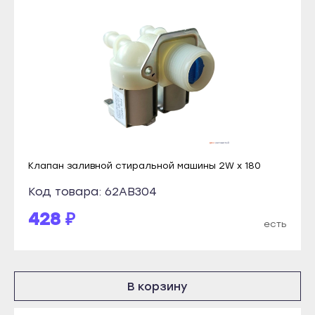
Кизилюрт
Прохладный
Кизляр
Терек
Хасавюрт
Тырныауз
Южно-Сухокумск
Чегем
Магас
Элиста
Карабулак
Городовиковск
Малгобек
Лагань
Назрань
Клапан заливной стиральной машины 2W x 180
Черкесск
Сунжа
Код товара: 62AB304
Карачаевск
Нальчик
Теберда
428 ₽
есть
Баксан
Усть-Джегута
Майский
Петрозаводск
Нарткала
Беломорск
В корзину
Прохладный
Кемь