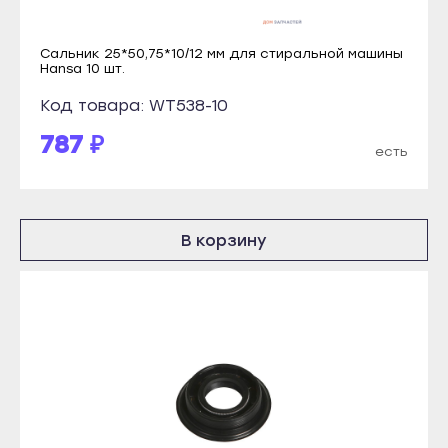
Мариинский Посад
Новоалтайск
Новочебоксарск
Рубцовск
Сальник 25*50,75*10/12 мм для стиральной машины
Hansa 10 шт.
Цивильск
Славгород
Код товара: WT538-10
Шумерля
Яровое
Ядрин
787 ₽
Краснодар
есть
Барнаул
Абинск
Алейск
Анапа
Белокуриха
В корзину
Апшеронск
Бийск
Армавир
Горняк
Белореченск
Заринск
Геленджик
Змеиногорск
Горячий Ключ
Камень-на-Оби
Гулькевичи
Новоалтайск
Ейск