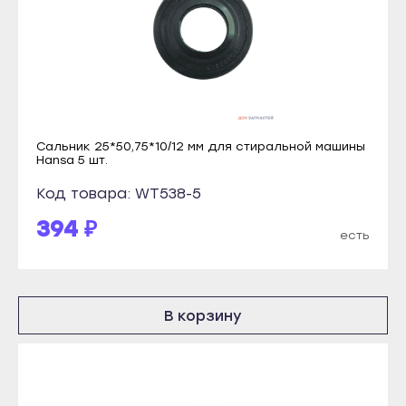
Благовещенск
Учалы
Давлеканово
Янаул
Дюртюли
Улан-Удэ
Ишимбай
Бабушкин
Кумертау
Гусиноозёрск
Сальник 25*50,75*10/12 мм для стиральной машины
Межгорье
Закаменск
Hansa 5 шт.
Мелеуз
Кяхта
Код товара: WT538-5
Нефтекамск
Северобайкальск
394 ₽
есть
Октябрьский
Горно-Алтайск
Салават
Махачкала
Сибай
Буйнакск
В корзину
Стерлитамак
Дагестанские Огни
Туймазы
Дербент
Учалы
Избербаш