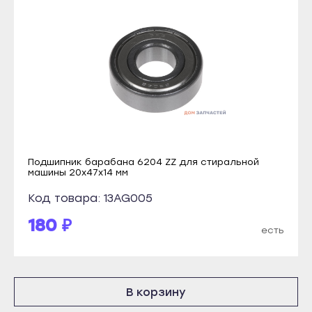
Костомукша
Инта
Лахденпохья
Микунь
Медвежьегорск
Печора
Олонец
Сосногорск
Питкяранта
Усинск
Пудож
Ухта
Сегежа
Йошкар-Ола
Сортавала
Подшипник барабана 6204 ZZ для стиральной
Волжск
машины 20x47x14 мм
Суоярви
Звенигово
Код товара: 13AG005
Сыктывкар
Козьмодемьянск
180 ₽
Воркута
есть
Саранск
Вуктыл
Ардатов
Емва
Инсар
В корзину
Инта
Ковылкино