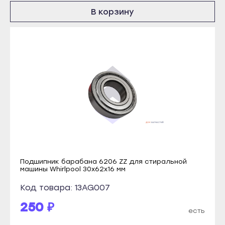
Рузаевка
Томмот
В корзину
Темников
Удачный
Якутск
Владикавказ
Алдан
Алагир
Верхоянск
Ардон
Вилюйск
Беслан
Ленск
Дигора
Мирный
Моздок
Нерюнгри
Казань
Нюрба
Агрыз
Подшипник барабана 6206 ZZ для стиральной
Олёкминск
Азнакаево
машины Whirlpool 30x62x16 мм
Покровск
Альметьевск
Код товара: 13AG007
Среднеколымск
Арск
250 ₽
есть
Томмот
Бавлы