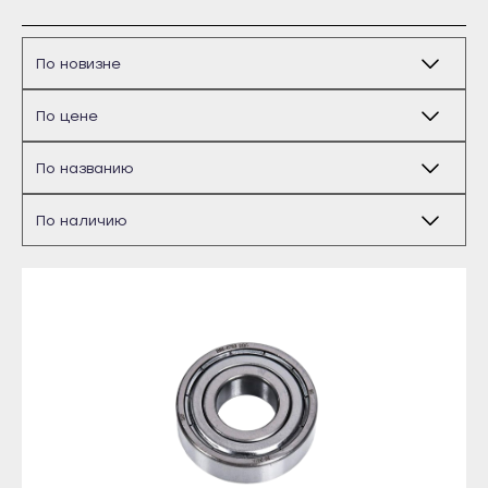
Бирск
Благовещенск
Давлеканово
Дюртюли
Ишимбай
Кумертау
Майкоп
Межгорье
Адыгейск
Мелеуз
Уфа
Нефтекамск
Агидель
Октябрьский
Баймак
Салават
Белебей
Сибай
Белорецк
Стерлитамак
Бирск
Туймазы