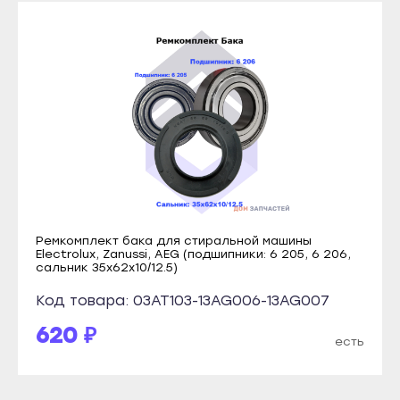
Микунь
Краснослободск
Печора
Рузаевка
Сосногорск
Темников
Усинск
Якутск
Ухта
Алдан
Йошкар-Ола
Верхоянск
Волжск
Вилюйск
Звенигово
Ленск
Козьмодемьянск
Ремкомплект бака для стиральной машины
Мирный
Electrolux, Zanussi, AEG (подшипники: 6 205, 6 206,
Саранск
сальник 35х62х10/12.5)
Нерюнгри
Ардатов
Код товара: 03AT103-13AG006-13AG007
Нюрба
Инсар
Олёкминск
620 ₽
есть
Ковылкино
Покровск
Краснослободск
Среднеколымск