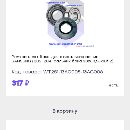
Терек
Кондопога
Тырныауз
Костомукша
Чегем
Лахденпохья
Элиста
Медвежьегорск
Городовиковск
Олонец
Лагань
Питкяранта
Ремкомплект бака для стиральных машин
Черкесск
Пудож
SAMSUNG (205, 204, сальник бака 30х60,55х10/12)
Карачаевск
Сегежа
Код товара: WT251-13AG005-13AG006
Теберда
Сортавала
317 ₽
есть
Усть-Джегута
Суоярви
Петрозаводск
Сыктывкар
Беломорск
Воркута
В корзину
Кемь
Вуктыл
Кондопога
Емва