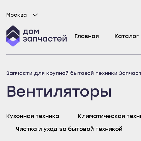
Москва
Выберите город
Главная
Каталог
Майкоп
Любань
Запчасти для крупной бытовой техники
Запчас
Адыгейск
Мурино
Вентиляторы
Уфа
Никольское
Агидель
Новая Ладога
Баймак
Отрадное
Кухонная техника
Климатическая техн
Белебей
Пикалёво
Майк
Чистка и уход за бытовой техникой
Белорецк
Подпорожье
Адыг
Бирск
Приморск