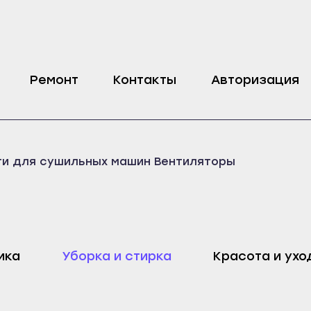
Ремонт
Контакты
Авторизация
ти для сушильных машин
Вентиляторы
ика
Уборка и стирка
Красота и ухо
оп
Харовск
Дмитровск
ейск
Череповец
Ливны