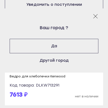
Нурлат
Уведомить о поступлении
Бугульма
Тетюши
Буинск
Чистополь
Елабуга
Логин
Кызыл
Ваш город ?
Заинск
E-mail
Ак-Довурак
Зеленодольск
Пароль
Туран
Кукмор
Да
Отправить
Чадан
Лаишево
Войти
Шагонар
Вернуться назад
Другой город
Лениногорск
Регистрация
Ижевск
Забыли пароль
Мамадыш
Регистрация
Воткинск
Менделеевск
Ведро для хлебопечки Kenwood
Глазов
Мензелинск
Код товара: DLKW713291
Камбарка
Набережные Челны
7613 ₽
Можга
нет в наличии
Нижнекамск
Сарапул
Нурлат