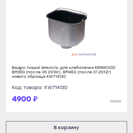
Томмот
Рузаевка
Удачный
Темников
Владикавказ
Якутск
Алагир
Алдан
Ардон
Верхоянск
Беслан
Вилюйск
Дигора
Ленск
Ведро /чаша/ ёмкость для хлебопечки KENWOOD
Моздок
BM350 (после 05.2010г), BM450 (после 01.2012г)
Мирный
нового образца KW714130
Казань
Нерюнгри
Код товара: KW714130
Агрыз
Нюрба
4900 ₽
Азнакаево
мало
Олёкминск
Альметьевск
Покровск
Арск
Среднеколымск
В корзину
Бавлы
Томмот