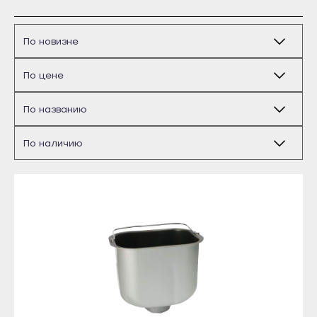
Бирск
Благовещенск
Давлеканово
Дюртюли
Ишимбай
Кумертау
Межгорье
Майкоп
Мелеуз
Адыгейск
Нефтекамск
Уфа
Октябрьский
Агидель
Салават
Баймак
Сибай
Белебей
Стерлитамак
Белорецк
Туймазы
Бирск