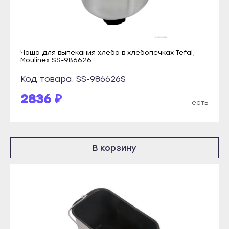
Каспийск
Янаул
Кизилюрт
Улан-Удэ
Кизляр
Бабушкин
Чаша для выпекания хлеба в хлебопечках Tefal,
Хасавюрт
Moulinex SS-986626
Гусиноозёрск
Южно-Сухокумск
Код товара: SS-986626S
Закаменск
Магас
Кяхта
2836 ₽
есть
Карабулак
Северобайкальск
Малгобек
Горно-Алтайск
Назрань
Махачкала
В корзину
Сунжа
Буйнакск
Нальчик
Дагестанские Огни
Баксан
Дербент
Майский
Избербаш
Нарткала
Каспийск