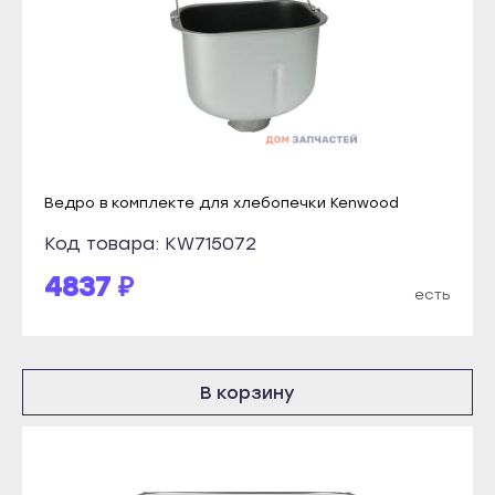
Инта
Костомукша
Микунь
Лахденпохья
Печора
Медвежьегорск
Сосногорск
Олонец
Усинск
Питкяранта
Ухта
Ведро в комплекте для хлебопечки Kenwood
Пудож
Йошкар-Ола
Сегежа
Код товара: KW715072
Волжск
Сортавала
4837 ₽
есть
Звенигово
Суоярви
Козьмодемьянск
Сыктывкар
Саранск
Воркута
В корзину
Ардатов
Вуктыл
Инсар
Емва
Ковылкино
Инта