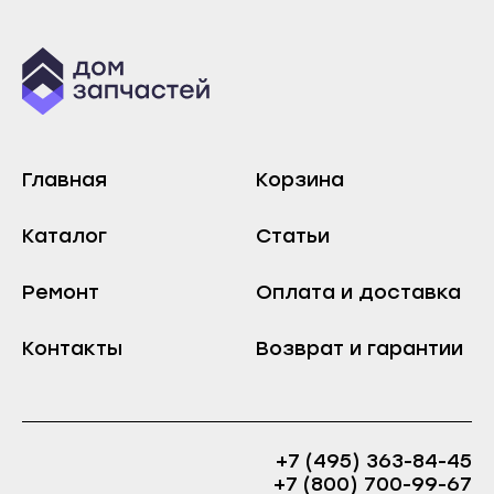
Хабаровск
Зеленокумск
Амурск
Изобильный
Бикин
Ипатово
Вяземский
Кисловодск
Комсомольск-на-Амуре
Лермонтов
Главная
Корзина
Николаевск-на-Амуре
Минеральные Воды
Советская Гавань
Каталог
Статьи
Михайловск
Благовещенск
Невинномысск
Ремонт
Оплата и доставка
Белогорск
Нефтекумск
Завитинск
Контакты
Возврат и гарантии
Новоалександровск
Зея
Новопавловск
Райчихинск
Пятигорск
Свободный
Светлоград
+7 (495) 363-84-45
Сковородино
+7 (800) 700-99-67
Хабаровск