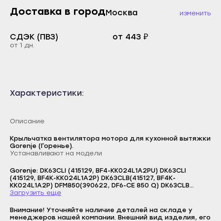
Каспийск
Доставка в город
Москва
изменить
Буйнакск
Кизилюрт
Дагестанские Огни
СДЭК (ПВЗ)
от 443 ₽
Кизляр
от 1 дн.
Дербент
Хасавюрт
Избербаш
Южно-Сухокумск
Каспийск
Магас
Характеристики:
Кизилюрт
Карабулак
Кизляр
Малгобек
Описание
Хасавюрт
Назрань
Крыльчатка вентилятора мотора для кухонной вытяжки
Южно-Сухокумск
Gorenje (Горенье).
Сунжа
Устанавливают на модели
Магас
Нальчик
Gorenje: DK63CLI (415129, BF4-KK024L1A2PU) DK63CLI
Карабулак
(415129, BF4K-KK024L1A2P) DK63CLB(415127, BF4K-
Баксан
KK024L1A2P) DFM850(390622, DF6-CE 850 Q) DK63CLB
Малгобек
(415127, BF4-KK024L1A2PU)
Загрузить еще
Логин
Майский
Назрань
Внимание! Уточняйте наличие деталей на складе у
E-mail
Нарткала
менеджеров нашей компании. Внешний вид изделия, его
Сунжа