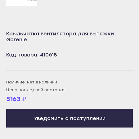
Учалы
Салават
Янаул
Сибай
Улан-Удэ
Стерлитамак
Крыльчатка вентилятора для вытяжки
Бабушкин
Туймазы
Gorenje
Гусиноозёрск
Учалы
Код товара: 410618
Закаменск
Янаул
Кяхта
Улан-Удэ
Северобайкальск
Бабушкин
Наличие: нет в наличии
Горно-Алтайск
Гусиноозёрск
Цена последней поставки:
Махачкала
5163
₽
Закаменск
Буйнакск
Кяхта
Дагестанские Огни
Уведомить о поступлении
Северобайкальск
Дербент
Горно-Алтайск
Избербаш
Махачкала