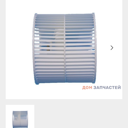
Бирск
Агидель
Благовещенск
Баймак
Давлеканово
Белебей
Дюртюли
Белорецк
Ишимбай
Бирск
Кумертау
Благовещенск
Межгорье
Давлеканово
Мелеуз
Дюртюли
Нефтекамск
Ишимбай
Октябрьский
Кумертау
Салават
Межгорье
Сибай
Мелеуз
Стерлитамак
Нефтекамск
Туймазы
Октябрьский