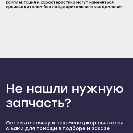
комплектация и характеристики могут изменяться
Пароль
Прохладный
производителем без предварительного уведомления.
Нальчик
Отправить
Терек
Баксан
Тырныауз
Войти
Вернуться назад
Майский
Регистрация
Чегем
Забыли пароль
Нарткала
Регистрация
Элиста
Прохладный
Городовиковск
Терек
Лагань
Тырныауз
Черкесск
Чегем
Карачаевск
Не нашли нужную
Элиста
Теберда
Городовиковск
запчасть?
Усть-Джегута
Лагань
Петрозаводск
Черкесск
Беломорск
Оставьте заявку и наш менеджер свяжется
Карачаевск
с Вами для помощи в подборе и заказе
Кемь
Теберда