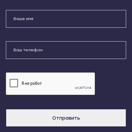
Кондопога
Усть-Джегута
Костомукша
Петрозаводск
Лахденпохья
Беломорск
Медвежьегорск
Кемь
Олонец
Отправить
Кондопога
Питкяранта
Костомукша
Даю согласие на обработку
Пудож
Лахденпохья
персональных данных
Сегежа
Медвежьегорск
Сортавала
Олонец
Суоярви
Питкяранта
Сыктывкар
Пудож
Воркута
Сегежа
Отправить
Вуктыл
Сортавала
Емва
Суоярви