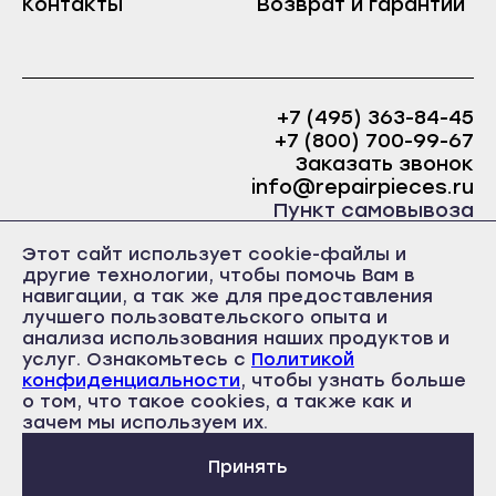
Контакты
Возврат и гарантии
Краснослободск
Саранск
Рузаевка
Ардатов
Темников
Инсар
+7 (495) 363-84-45
Якутск
+7 (800) 700-99-67
Ковылкино
Алдан
Заказать звонок
Краснослободск
info@repairpieces.ru
Верхоянск
Пункт самовывоза
Рузаевка
Вилюйск
г. Москва, шоссе Энтузиастов, д.31, ст.38 Торгово-
Темников
Этот сайт использует cookie-файлы и
офисный центр 31, 1 этаж, павильон Б5
Ленск
другие технологии, чтобы помочь Вам в
часы работы: ежедневно с 10:00 до 19:00
Якутск
навигации, а так же для предоставления
Мирный
лучшего пользовательского опыта и
Алдан
Нерюнгри
анализа использования наших продуктов и
Верхоянск
услуг. Ознакомьтесь с
Политикой
Нюрба
конфиденциальности
, чтобы узнать больше
Вилюйск
о том, что такое cookies, а также как и
Политика конфиденциальности
Олёкминск
Пользовательское соглашение
зачем мы используем их.
Ленск
Публичная оферта
Покровск
Мирный
Принять
Среднеколымск
Нерюнгри