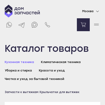
Крыльчатка вентилятора для вытяжки
Москва
Gorenje
5163
₽
Уведомить о поступлении
Выберите город
Каталог товаров
Майкоп
Кухонная техника
Климатическая техника
Адыгейск
Уборка и стирка
Красота и уход
Уфа
Агидель
Чистка и уход за бытовой техникой
Баймак
Майкоп
Запчасти к вытяжкам
Крыльчатки для вытяжек
Белебей
Адыгейск
Белорецк
Уфа