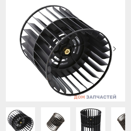
Бирск
Агидель
Благовещенск
Баймак
Давлеканово
Белебей
Дюртюли
Белорецк
Ишимбай
Бирск
Кумертау
Благовещенск
Межгорье
Давлеканово
Мелеуз
Дюртюли
Нефтекамск
Ишимбай
Октябрьский
Кумертау
Салават
Межгорье
Сибай
Мелеуз
Стерлитамак
Нефтекамск
Туймазы
Октябрьский