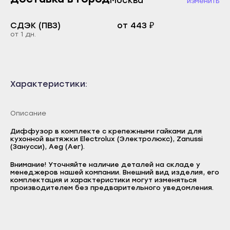
Москва
изменить
Каспийск
Буйнакск
Кизилюрт
СДЭК (ПВЗ)
от 443 ₽
Дагестанские Огни
от 1 дн.
Кизляр
Дербент
Хасавюрт
Избербаш
Южно-Сухокумск
Каспийск
Характеристики:
Магас
Кизилюрт
Карабулак
Кизляр
Описание
Малгобек
Хасавюрт
Диффузор в комплекте с крепежными гайками для
кухонной вытяжки Electrolux (Электролюкс), Zanussi
Назрань
Южно-Сухокумск
(Занусси), Aeg (Аег).
Сунжа
Магас
Внимание! Уточняйте наличие деталей на складе у
Нальчик
менеджеров нашей компании. Внешний вид изделия, его
Логин
Карабулак
комплектация и характеристики могут изменяться
производителем без предварительного уведомления.
Баксан
E-mail
Малгобек
Майский
Пароль
Назрань
Нарткала
Сунжа
Отправить