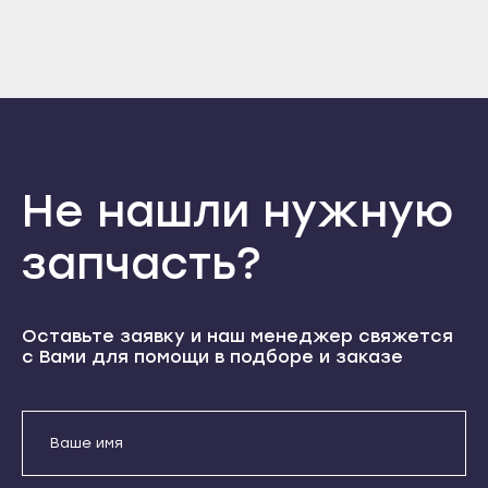
Прохладный
Нальчик
Войти
Вернуться назад
Регистрация
Терек
Баксан
Забыли пароль
Тырныауз
Регистрация
Майский
Чегем
Нарткала
Элиста
Прохладный
Городовиковск
Не нашли нужную
Терек
Лагань
Тырныауз
запчасть?
Черкесск
Чегем
Карачаевск
Элиста
Теберда
Оставьте заявку и наш менеджер свяжется
Городовиковск
с Вами для помощи в подборе и заказе
Усть-Джегута
Лагань
Петрозаводск
Черкесск
Беломорск
Карачаевск
Кемь
Теберда