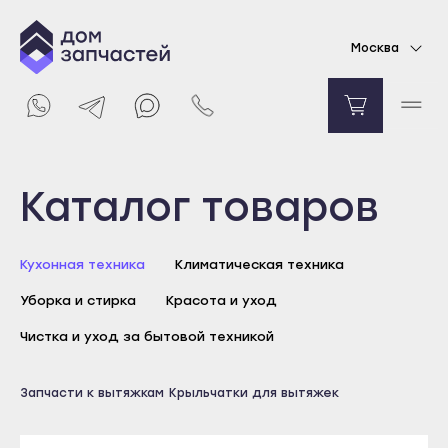
Диффузор для вытяжки Electrolux, Zanussi,
Москва
Aeg
Уточняйте цену
Уведомить о поступлении
Выберите город
Каталог товаров
Майкоп
Кухонная техника
Климатическая техника
Адыгейск
Уборка и стирка
Красота и уход
Уфа
Агидель
Чистка и уход за бытовой техникой
Баймак
Майкоп
Запчасти к вытяжкам
Крыльчатки для вытяжек
Белебей
Адыгейск
Белорецк
Уфа