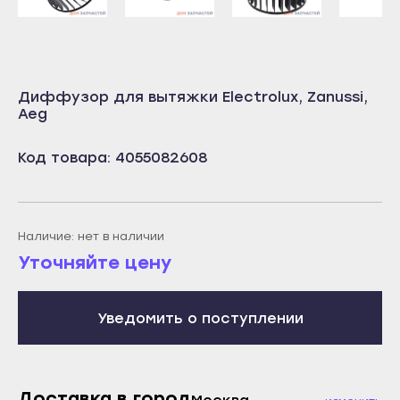
Учалы
Салават
Янаул
Сибай
Улан-Удэ
Стерлитамак
Диффузор для вытяжки Electrolux, Zanussi,
Бабушкин
Туймазы
Aeg
Гусиноозёрск
Учалы
Код товара: 4055082608
Закаменск
Янаул
Кяхта
Улан-Удэ
Северобайкальск
Бабушкин
Наличие: нет в наличии
Горно-Алтайск
Гусиноозёрск
Уточняйте цену
Махачкала
Закаменск
Буйнакск
Кяхта
Уведомить о поступлении
Дагестанские Огни
Северобайкальск
Дербент
Горно-Алтайск
Избербаш
Махачкала
Доставка в город