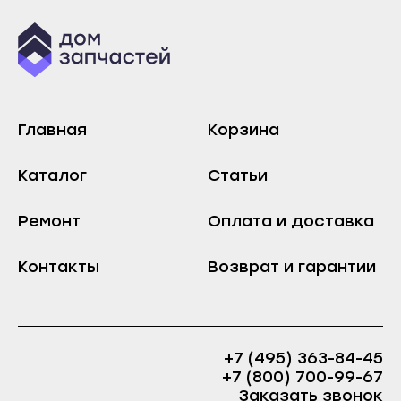
Инта
Сыктывкар
Микунь
Воркута
Печора
Вуктыл
Сосногорск
Емва
Главная
Корзина
Усинск
Инта
Ухта
Микунь
Каталог
Статьи
Йошкар-Ола
Печора
Волжск
Ремонт
Оплата и доставка
Сосногорск
Звенигово
Усинск
Контакты
Возврат и гарантии
Козьмодемьянск
Ухта
Саранск
Йошкар-Ола
Ардатов
Волжск
+7 (495) 363-84-45
Инсар
Звенигово
+7 (800) 700-99-67
Ковылкино
Козьмодемьянск
Заказать звонок