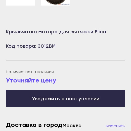
Учалы
Салават
Янаул
Сибай
Улан-Удэ
Стерлитамак
Крыльчатка мотора для вытяжки Elica
Бабушкин
Туймазы
Гусиноозёрск
Учалы
Код товара: 3012BM
Закаменск
Янаул
Кяхта
Улан-Удэ
Северобайкальск
Бабушкин
Наличие: нет в наличии
Уточняйте цену
Горно-Алтайск
Гусиноозёрск
Махачкала
Закаменск
Буйнакск
Уведомить о поступлении
Кяхта
Дагестанские Огни
Северобайкальск
Дербент
Горно-Алтайск
Доставка в город
Москва
Избербаш
изменить
Махачкала