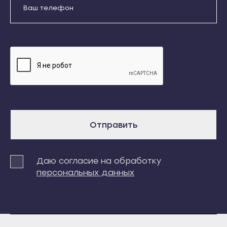
Кондопога
Усть-Джегута
Костомукша
Петрозаводск
Отправить
Лахденпохья
Беломорск
Медвежьегорск
Кемь
Даю согласие на обработку
Олонец
персональных данных
Кондопога
Питкяранта
Костомукша
Пудож
Лахденпохья
Сегежа
Отправить
Медвежьегорск
Сортавала
Олонец
Суоярви
Питкяранта
Даю согласие на обработку
Сыктывкар
персональных данных
Пудож
Воркута
Сегежа
Вуктыл
Сортавала
Емва
Суоярви