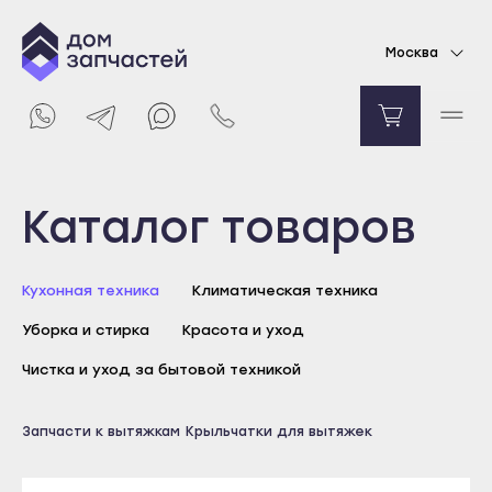
Крыльчатка мотора для вытяжки Elica
Москва
Уточняйте цену
Уведомить о поступлении
Выберите город
Каталог товаров
Майкоп
Кухонная техника
Климатическая техника
Адыгейск
Уборка и стирка
Красота и уход
Уфа
Агидель
Чистка и уход за бытовой техникой
Баймак
Майкоп
Запчасти к вытяжкам
Крыльчатки для вытяжек
Белебей
Адыгейск
Белорецк
Уфа