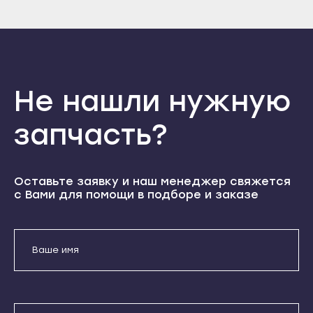
Войти
Вернуться назад
Прохладный
Регистрация
Нальчик
Забыли пароль
Терек
Баксан
Регистрация
Тырныауз
Майский
Чегем
Нарткала
Не нашли нужную
Элиста
Прохладный
Городовиковск
запчасть?
Терек
Лагань
Тырныауз
Черкесск
Чегем
Оставьте заявку и наш менеджер свяжется
Карачаевск
с Вами для помощи в подборе и заказе
Элиста
Теберда
Городовиковск
Усть-Джегута
Лагань
Петрозаводск
Черкесск
Беломорск
Карачаевск
Кемь
Теберда