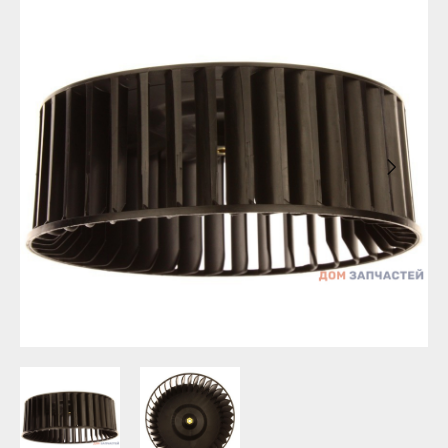
Бирск
Агидель
Благовещенск
Баймак
Давлеканово
Белебей
Дюртюли
Белорецк
Ишимбай
Бирск
Кумертау
Благовещенск
Межгорье
Давлеканово
Мелеуз
Дюртюли
Нефтекамск
Ишимбай
Октябрьский
Кумертау
Салават
Межгорье
Сибай
Мелеуз
Стерлитамак
Нефтекамск
Туймазы
Октябрьский