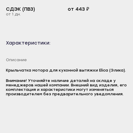
Каспийск
Буйнакск
СДЭК (ПВЗ)
от 443 ₽
Кизилюрт
от 1 дн.
Дагестанские Огни
Кизляр
Дербент
Хасавюрт
Избербаш
Характеристики:
Южно-Сухокумск
Каспийск
Магас
Кизилюрт
Описание
Карабулак
Кизляр
Крыльчатка мотора для кухонной вытяжки Elica (Элика).
Малгобек
Хасавюрт
Назрань
Внимание! Уточняйте наличие деталей на складе у
Южно-Сухокумск
менеджеров нашей компании. Внешний вид изделия, его
комплектация и характеристики могут изменяться
Сунжа
Магас
Логин
производителем без предварительного уведомления.
Нальчик
Карабулак
E-mail
Баксан
Малгобек
Пароль
Майский
Назрань
Отправить
Нарткала
Сунжа