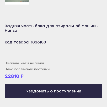
Учалы
Салават
Янаул
Сибай
Улан-Удэ
Стерлитамак
Задняя часть бака для стиральной машины
Бабушкин
Туймазы
Hansa
Гусиноозёрск
Учалы
Код товара: 1036180
Закаменск
Янаул
Кяхта
Улан-Удэ
Северобайкальск
Бабушкин
Наличие: нет в наличии
Горно-Алтайск
Гусиноозёрск
Цена последней поставки:
Махачкала
Закаменск
22810
₽
Буйнакск
Кяхта
Дагестанские Огни
Северобайкальск
Уведомить о поступлении
Дербент
Горно-Алтайск
Избербаш
Махачкала