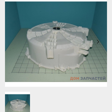
Бирск
Агидель
Благовещенск
Баймак
Давлеканово
Белебей
Дюртюли
Белорецк
Ишимбай
Бирск
Кумертау
Благовещенск
Межгорье
Давлеканово
Мелеуз
Дюртюли
Нефтекамск
Ишимбай
Октябрьский
Кумертау
Салават
Межгорье
Сибай
Мелеуз
Стерлитамак
Нефтекамск
Туймазы
Октябрьский