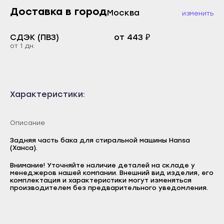
Каспийск
Доставка в город
Москва
Буйнакск
изменить
Кизилюрт
Дагестанские Огни
СДЭК (ПВЗ)
от 443 ₽
Кизляр
Дербент
от 1 дн.
Хасавюрт
Избербаш
Южно-Сухокумск
Каспийск
Магас
Кизилюрт
Характеристики:
Карабулак
Кизляр
Малгобек
Описание
Хасавюрт
Назрань
Южно-Сухокумск
Задняя часть бака для стиральной машины Hansa
(Ханса).
Сунжа
Магас
Внимание! Уточняйте наличие деталей на складе у
Нальчик
Карабулак
менеджеров нашей компании. Внешний вид изделия, его
Логин
комплектация и характеристики могут изменяться
Баксан
производителем без предварительного уведомления.
Малгобек
E-mail
Майский
Назрань
Пароль
Нарткала
Сунжа