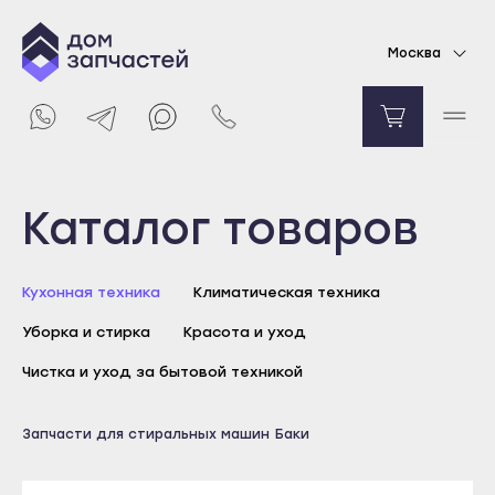
Задняя часть бака для стиральной машины
Москва
Hansa
22810
₽
Уведомить о поступлении
Выберите город
Каталог товаров
Майкоп
Кухонная техника
Климатическая техника
Адыгейск
Уборка и стирка
Красота и уход
Уфа
Агидель
Чистка и уход за бытовой техникой
Баймак
Майкоп
Запчасти для стиральных машин
Баки
Белебей
Адыгейск
Белорецк
Уфа