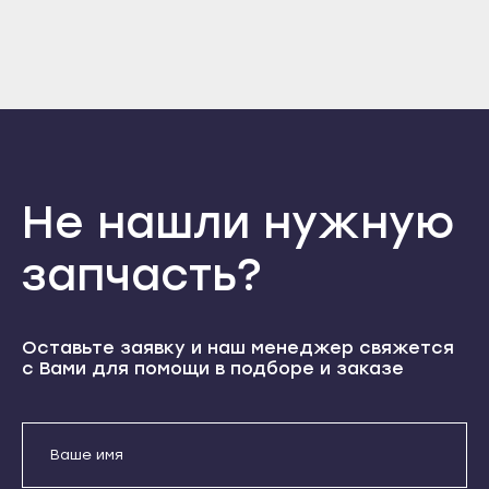
Отправить
Прохладный
Нальчик
Войти
Вернуться назад
Терек
Регистрация
Баксан
Забыли пароль
Тырныауз
Регистрация
Майский
Чегем
Нарткала
Элиста
Прохладный
Городовиковск
Терек
Не нашли нужную
Лагань
Тырныауз
запчасть?
Черкесск
Чегем
Карачаевск
Элиста
Теберда
Городовиковск
Оставьте заявку и наш менеджер свяжется
Усть-Джегута
с Вами для помощи в подборе и заказе
Лагань
Петрозаводск
Черкесск
Беломорск
Карачаевск
Кемь
Теберда