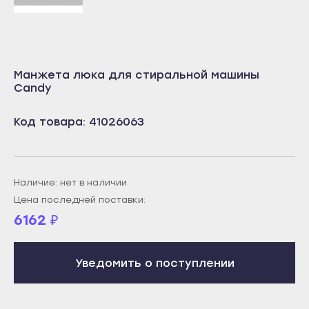
Учалы
Салават
Янаул
Сибай
Улан-Удэ
Стерлитамак
Манжета люка для стиральной машины
Бабушкин
Туймазы
Candy
Гусиноозёрск
Учалы
Код товара: 41026063
Закаменск
Янаул
Кяхта
Улан-Удэ
Северобайкальск
Бабушкин
Наличие: нет в наличии
Горно-Алтайск
Гусиноозёрск
Цена последней поставки:
Махачкала
6162
₽
Закаменск
Буйнакск
Кяхта
Дагестанские Огни
Уведомить о поступлении
Северобайкальск
Дербент
Горно-Алтайск
Избербаш
Махачкала