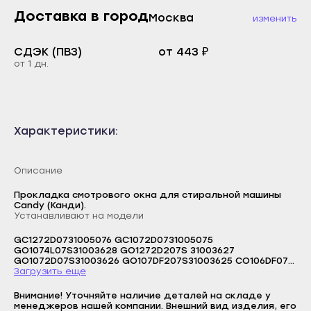
Каспийск
Доставка в город
Москва
изменить
Буйнакск
Кизилюрт
Дагестанские Огни
СДЭК (ПВЗ)
от 443 ₽
Кизляр
от 1 дн.
Дербент
Хасавюрт
Избербаш
Южно-Сухокумск
Каспийск
Магас
Характеристики:
Кизилюрт
Карабулак
Кизляр
Малгобек
Описание
Хасавюрт
Назрань
Прокладка смотрового окна для стиральной машины
Южно-Сухокумск
Candy (Канди).
Сунжа
Устанавливают на модели
Магас
Нальчик
GC1272D0731005076 GC1072D0731005075
Карабулак
GO1074L07S31003628 GO1272D207S 31003627
Баксан
GO1072D07S31003626 GO107DF207S31003625 CO106DF07S
Малгобек
31003624 CO086F07S31003623 CO1055F07S31002701
Загрузить еще
Логин
Майский
CO0955F07S31002700 CO0855F07S31002699
Назрань
GO1262D07S31002517 GO1062D07S31002513
Внимание! Уточняйте наличие деталей на складе у
E-mail
Нарткала
GO10607S31002512 GO08607S31002511
менеджеров нашей компании. Внешний вид изделия, его
Сунжа