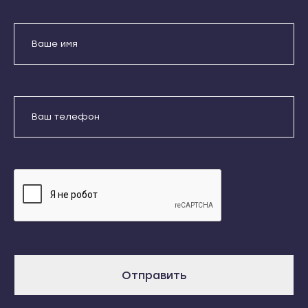
Кондопога
Усть-Джегута
Костомукша
Петрозаводск
Лахденпохья
Беломорск
Медвежьегорск
Кемь
Олонец
Отправить
Кондопога
Питкяранта
Костомукша
Даю согласие на обработку
Пудож
Лахденпохья
персональных данных
Сегежа
Медвежьегорск
Сортавала
Олонец
Суоярви
Питкяранта
Сыктывкар
Пудож
Воркута
Сегежа
Отправить
Вуктыл
Сортавала
Емва
Суоярви