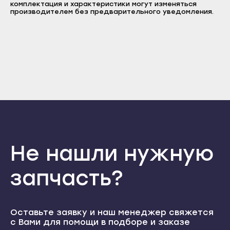
GO1265TXT07S31002187 GO1065D07S31002186
комплектация и характеристики могут изменяться
Пароль
Прохладный
GO1065TXT07S 31002185 GO1265D07S31002184
производителем без предварительного уведомления.
Нальчик
Отправить
Терек
Баксан
Тырныауз
Войти
Вернуться назад
Майский
Регистрация
Чегем
Забыли пароль
Нарткала
Регистрация
Элиста
Прохладный
Городовиковск
Терек
Лагань
Тырныауз
Черкесск
Чегем
Карачаевск
Не нашли нужную
Элиста
Теберда
Городовиковск
запчасть?
Усть-Джегута
Лагань
Петрозаводск
Черкесск
Беломорск
Оставьте заявку и наш менеджер свяжется
Карачаевск
с Вами для помощи в подборе и заказе
Кемь
Теберда