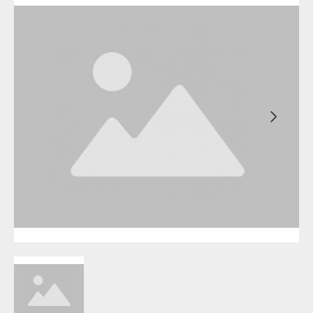
Бирск
Агидель
Благовещенск
Баймак
Давлеканово
Белебей
Дюртюли
Белорецк
Ишимбай
Бирск
Кумертау
Благовещенск
Межгорье
Давлеканово
Мелеуз
Дюртюли
Нефтекамск
Ишимбай
Октябрьский
Кумертау
Салават
Межгорье
Сибай
Мелеуз
Стерлитамак
Нефтекамск
Туймазы
Октябрьский