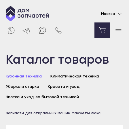
Манжета люка для стиральной машины Candy
Москва
6162
₽
Уведомить о поступлении
Выберите город
Каталог товаров
Майкоп
Кухонная техника
Климатическая техника
Адыгейск
Уборка и стирка
Красота и уход
Уфа
Агидель
Чистка и уход за бытовой техникой
Баймак
Майкоп
Запчасти для стиральных машин
Манжеты люка
Белебей
Адыгейск
Белорецк
Уфа