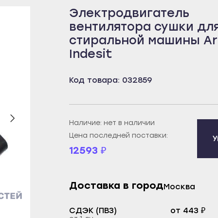
Электродвигатель
бей
Борисоглебск
Пенза
вентилятора сушки дл
рецк
Бутурлиновка
Белинский
стиральной машины Ari
к
Калач
Городище
Indesit
овещенск
Лиски
Заречный
еканово
Нововоронеж
Каменка
Код товара: 032859
тюли
Новохопёрск
Кузнецк
бай
Острогожск
Нижний Ломов
Наличие: нет в наличии
ртау
Павловск
Никольск
Цена последней поставки:
У
орье
Поворино
Сердобск
12593
₽
уз
Россошь
Спасск
екамск
Семилуки
Сурск
Доставка в город
брьский
Эртиль
Пермь
Москва
ват
Иваново
Александровск
СДЭК (ПВЗ)
от 443 ₽
й
Вичуга
Березники