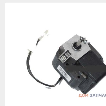
Благовещенск
Приозерск
Беле
Давлеканово
Светогорск
Бело
Дюртюли
Сертолово
Бирс
Ишимбай
Сланцы
Благ
Кумертау
Сосновый Бор
Давл
Межгорье
Сясьстрой
Дюр
Мелеуз
Тихвин
Ишим
Нефтекамск
Тосно
Куме
Октябрьский
Шлиссельбург
Межг
Салават
Липецк
Меле
Сибай
Грязи
Нефт
Стерлитамак
Данков
Октя
Туймазы
Елец
Сала
Учалы
Задонск
Сиба