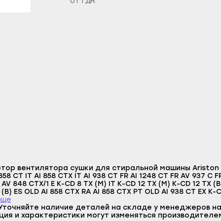
от 1 дн.
литамак
Гаврилов Посад
Верещагино
азы
Заволжск
Горнозаводск
ы
Кинешма
Гремячинск
л
Комсомольск
Губаха
-Удэ
Кохма
Добрянка
шкин
Наволоки
Кизел
ноозёрск
Плёс
Красновишерск
менск
Приволжск
Краснокамск
а
Пучеж
Кудымкар
Логин
робайкальск
Родники
Кунгур
E-mail
ор вентилятора сушки для стиральной машины Ariston (А
о-Алтайск
Тейково
Лысьва
Пароль
 AV 848 CTX/1 E K-CD 8 TX (M) IT K-CD 12 TX (M) K-CD 12 TX (B
чкала
Фурманов
Нытва
(B) ES OLD AI 858 CTX RA AI 858 CTX PT OLD AI 938 CT EX K-C
Отправить
C FR OLD AV 935 CT FR OLD AV 1245 CT FR OLD AV 1249 CT FR
еще
акск
Шуя
Оса
CTX A IT AB 830 CT FR AL 950 CT FR AL 1250 CT FR AI 858 CTX
Уточняйте наличие деталей на складе у менеджеров на
Войти
Вернуться назад
38 CTX E AL 1059 CTX E AL 1250 CTX NL AB 1240 CTX DE AL 84
ция и характеристики могут изменяться производителе
Регистрация
станские Огни
Южа
Оханск