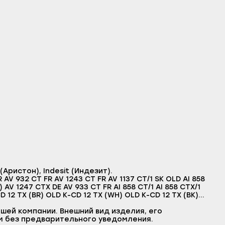
ристон), Indesit (Индезит).
) AV 1247 CTX DE AV 933 CT FR AI 858 CT/1 AI 858 CTX/1
D 12 TX (BR) OLD K-CD 12 TX (WH) OLD K-CD 12 TX (BK)
 AV 848 CT AI 1248 CTX EX OLD AV 1258 CTX E AB 846 CTX
 AG AL 1156 CTX TK AI 858 CTX EO AI 1248 CTX EO AL 847
шей компании. Внешний вид изделия, его
6 CT EX AL 846 CTX EX AL 1256 CTX EX AL 946 CTX R AL
м без предварительного уведомления.