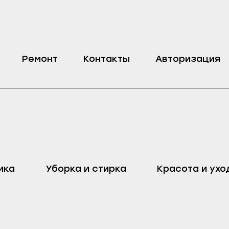
 стиральной машины Ariston, Indesit
Ремонт
Контакты
Авторизация
оп
Харовск
Дмитровск
ика
Уборка и стирка
Красота и ухо
ейск
Череповец
Ливны
Воронеж
Малоархангельск
ель
Бобров
Мценск
ак
Богучар
Новосиль