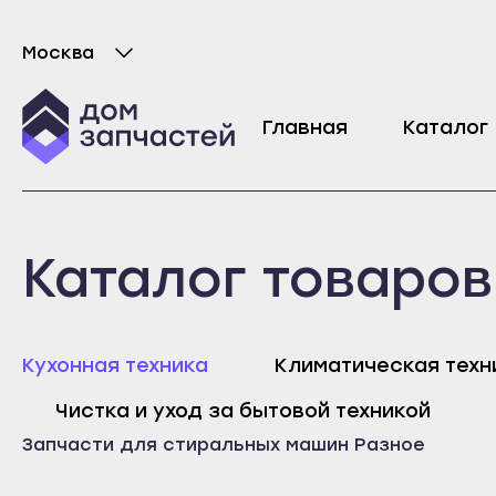
Москва
Выберите город
Электродвигатель вентилятора сушки для
Главная
Каталог
12593
₽
Майкоп
Любань
Каталог товаров
Адыгейск
Мурино
Уфа
Никольское
Агидель
Новая Ладога
Майк
Кухонная техника
Климатическая техн
Баймак
Отрадное
Адыг
Чистка и уход за бытовой техникой
Белебей
Пикалёво
Уфа
Запчасти для стиральных машин
Разное
Белорецк
Подпорожье
Агид
Бирск
Приморск
Байм