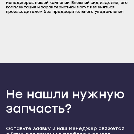
менеджеров нашей компании. Внешний вид изделия, его
Прохладный
Пароль
комплектация и характеристики могут изменяться
Нальчик
производителем без предварительного уведомления.
Терек
Отправить
Баксан
Тырныауз
Войти
Вернуться назад
Майский
Регистрация
Чегем
Забыли пароль
Нарткала
Регистрация
Элиста
Прохладный
Городовиковск
Терек
Лагань
Тырныауз
Черкесск
Чегем
Карачаевск
Элиста
Не нашли нужную
Теберда
Городовиковск
Усть-Джегута
запчасть?
Лагань
Петрозаводск
Черкесск
Беломорск
Карачаевск
Оставьте заявку и наш менеджер свяжется
Кемь
Теберда