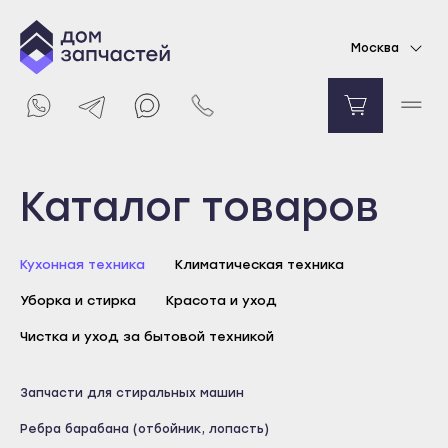
Ребро барабана для стиральной машины
Москва
Атлант
Уточняйте цену
Уведомить о поступлении
Выберите город
Каталог товаров
Майкоп
Кухонная техника
Климатическая техника
Адыгейск
Уборка и стирка
Красота и уход
Уфа
Агидель
Чистка и уход за бытовой техникой
Баймак
Майкоп
Запчасти для стиральных машин
Белебей
Адыгейск
Ребра барабана (отбойник, лопасть)
Белорецк
Уфа