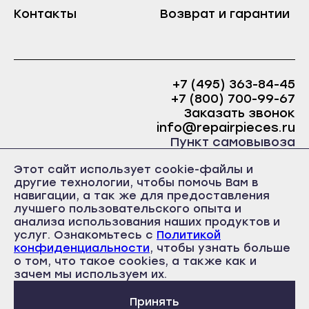
Краснослободск
Контакты
Возврат и гарантии
Саранск
Рузаевка
Ардатов
Темников
Инсар
Якутск
+7 (495) 363-84-45
Ковылкино
+7 (800) 700-99-67
Алдан
Краснослободск
Заказать звонок
Верхоянск
info@repairpieces.ru
Рузаевка
Пункт самовывоза
Вилюйск
Темников
г. Москва, шоссе Энтузиастов, д.31, ст.38 Торгово-
Ленск
Этот сайт использует cookie-файлы и
офисный центр 31, 1 этаж, павильон Б5
Якутск
другие технологии, чтобы помочь Вам в
часы работы: ежедневно с 10:00 до 19:00
Мирный
навигации, а так же для предоставления
Алдан
лучшего пользовательского опыта и
Нерюнгри
Верхоянск
анализа использования наших продуктов и
Нюрба
услуг. Ознакомьтесь с
Политикой
Вилюйск
конфиденциальности
, чтобы узнать больше
Олёкминск
о том, что такое cookies, а также как и
Политика конфиденциальности
Ленск
Пользовательское соглашение
зачем мы используем их.
Покровск
Публичная оферта
Мирный
Среднеколымск
Принять
Нерюнгри