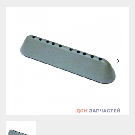
Бирск
Агидель
Благовещенск
Баймак
Давлеканово
Белебей
Дюртюли
Белорецк
Ишимбай
Бирск
Кумертау
Благовещенск
Межгорье
Давлеканово
Мелеуз
Дюртюли
Нефтекамск
Ишимбай
Октябрьский
Кумертау
Салават
Межгорье
Сибай
Мелеуз
Стерлитамак
Нефтекамск
Туймазы
Октябрьский