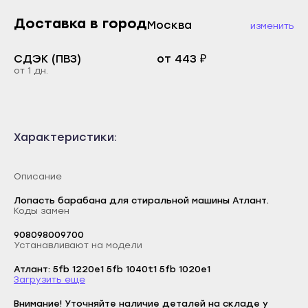
Каспийск
Доставка в город
Буйнакск
Москва
изменить
Кизилюрт
Дагестанские Огни
Кизляр
СДЭК (ПВЗ)
от 443 ₽
Дербент
от 1 дн.
Хасавюрт
Избербаш
Южно-Сухокумск
Каспийск
Магас
Кизилюрт
Характеристики:
Карабулак
Кизляр
Малгобек
Хасавюрт
Описание
Назрань
Южно-Сухокумск
Лопасть барабана для стиральной машины Атлант.
Сунжа
Коды замен
Магас
Нальчик
908098009700
Карабулак
Устанавливают на модели
Баксан
Малгобек
Атлант: 5fb 1220e1 5fb 1040t1 5fb 1020e1
Майский
Логин
Загрузить еще
Назрань
Нарткала
E-mail
Внимание! Уточняйте наличие деталей на складе у
Сунжа