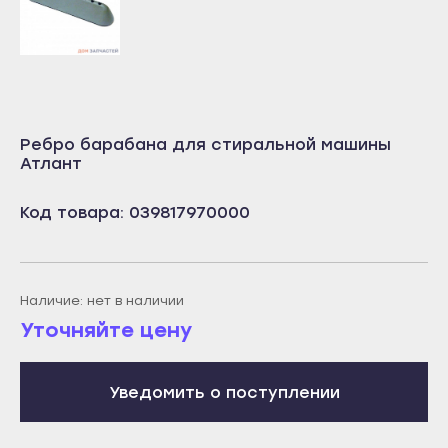
Учалы
Салават
Янаул
Сибай
Улан-Удэ
Стерлитамак
Бабушкин
Туймазы
Ребро барабана для стиральной машины
Гусиноозёрск
Учалы
Атлант
Закаменск
Янаул
Кяхта
Код товара: 039817970000
Улан-Удэ
Северобайкальск
Бабушкин
Горно-Алтайск
Гусиноозёрск
Наличие: нет в наличии
Махачкала
Закаменск
Уточняйте цену
Буйнакск
Кяхта
Дагестанские Огни
Северобайкальск
Уведомить о поступлении
Дербент
Горно-Алтайск
Избербаш
Махачкала