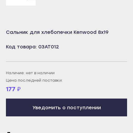
Учалы
Салават
Янаул
Сибай
Улан-Удэ
Стерлитамак
Сальник для хлебопечки Kenwood 8x19
Бабушкин
Туймазы
Гусиноозёрск
Учалы
Код товара: 03AT012
Закаменск
Янаул
Кяхта
Улан-Удэ
Северобайкальск
Наличие: нет в наличии
Бабушкин
Цена последней поставки:
Горно-Алтайск
Гусиноозёрск
177
₽
Махачкала
Закаменск
Буйнакск
Кяхта
Уведомить о поступлении
Дагестанские Огни
Северобайкальск
Дербент
Горно-Алтайск
Избербаш
Махачкала