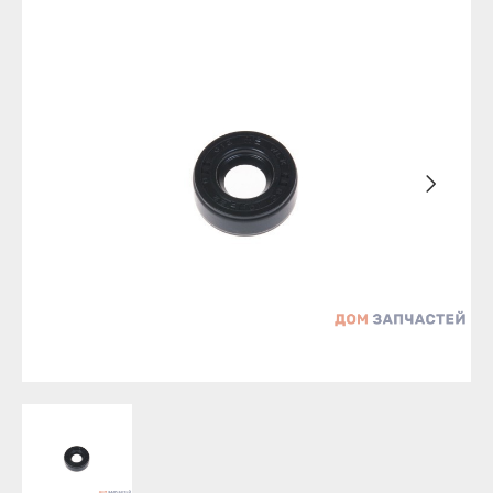
Бирск
Агидель
Благовещенск
Баймак
Давлеканово
Белебей
Дюртюли
Белорецк
Ишимбай
Бирск
Кумертау
Благовещенск
Межгорье
Давлеканово
Мелеуз
Дюртюли
Нефтекамск
Ишимбай
Октябрьский
Кумертау
Салават
Межгорье
Сибай
Мелеуз
Стерлитамак
Нефтекамск
Туймазы
Октябрьский