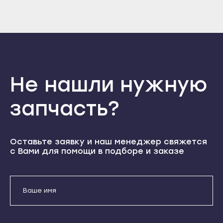
Прохладный
Войти
Вернуться назад
Нальчик
Регистрация
Терек
Забыли пароль
Баксан
Регистрация
Тырныауз
Майский
Чегем
Нарткала
Элиста
Прохладный
Не нашли нужную
Городовиковск
Терек
запчасть?
Лагань
Тырныауз
Черкесск
Чегем
Карачаевск
Элиста
Оставьте заявку и наш менеджер свяжется
с Вами для помощи в подборе и заказе
Теберда
Городовиковск
Усть-Джегута
Лагань
Петрозаводск
Черкесск
Беломорск
Карачаевск
Кемь
Теберда