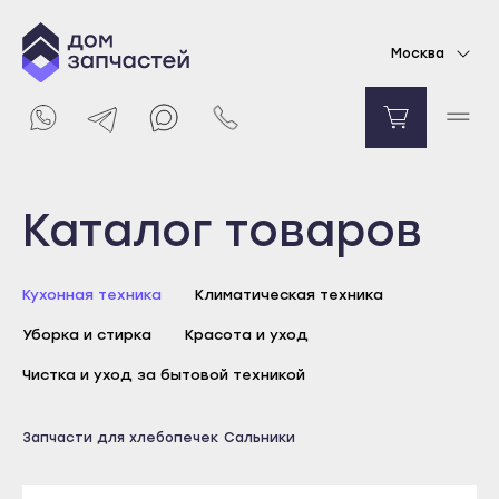
Сальник для хлебопечки Kenwood 8x19
Москва
177
₽
Уведомить о поступлении
Выберите город
Каталог товаров
Майкоп
Кухонная техника
Климатическая техника
Адыгейск
Уборка и стирка
Красота и уход
Уфа
Агидель
Чистка и уход за бытовой техникой
Баймак
Майкоп
Запчасти для хлебопечек
Сальники
Белебей
Адыгейск
Белорецк
Уфа