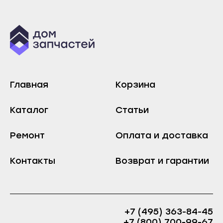
Инта
Сыктывкар
Микунь
Воркута
Печора
Вуктыл
Сосногорск
Емва
Усинск
Инта
Главная
Корзина
Ухта
Микунь
Йошкар-Ола
Печора
Каталог
Статьи
Волжск
Сосногорск
Ремонт
Оплата и доставка
Звенигово
Усинск
Козьмодемьянск
Ухта
Контакты
Возврат и гарантии
Саранск
Йошкар-Ола
Ардатов
Волжск
Инсар
Звенигово
+7 (495) 363-84-45
Ковылкино
Козьмодемьянск
+7 (800) 700-99-67