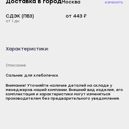
Доставка в город
Москва
изменить
Каспийск
Буйнакск
Кизилюрт
СДЭК (ПВЗ)
от 443 ₽
Дагестанские Огни
от 1 дн.
Кизляр
Дербент
Хасавюрт
Избербаш
Южно-Сухокумск
Каспийск
Характеристики:
Магас
Кизилюрт
Карабулак
Кизляр
Описание
Малгобек
Хасавюрт
Сальник для хлебопечки.
Назрань
Южно-Сухокумск
Внимание! Уточняйте наличие деталей на складе у
Сунжа
Магас
менеджеров нашей компании. Внешний вид изделия, его
комплектация и характеристики могут изменяться
Логин
Нальчик
производителем без предварительного уведомления.
Карабулак
E-mail
Баксан
Малгобек
Пароль
Майский
Назрань
Отправить
Нарткала
Сунжа