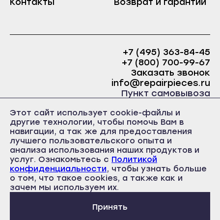
Контакты
Возврат и гарантии
Краснослободск
Саранск
Рузаевка
Ардатов
Темников
Инсар
+7 (495) 363-84-45
Якутск
+7 (800) 700-99-67
Ковылкино
Алдан
Заказать звонок
Краснослободск
info@repairpieces.ru
Верхоянск
Пункт самовывоза
Рузаевка
Вилюйск
г. Москва, шоссе Энтузиастов, д.31, ст.38 Торгово-
Темников
Этот сайт использует cookie-файлы и
офисный центр 31, 1 этаж, павильон Б5
Ленск
другие технологии, чтобы помочь Вам в
часы работы: ежедневно с 10:00 до 19:00
Якутск
навигации, а так же для предоставления
Мирный
лучшего пользовательского опыта и
Алдан
Нерюнгри
анализа использования наших продуктов и
Верхоянск
услуг. Ознакомьтесь с
Политикой
Нюрба
конфиденциальности
, чтобы узнать больше
Вилюйск
о том, что такое cookies, а также как и
Политика конфиденциальности
Олёкминск
Пользовательское соглашение
зачем мы используем их.
Ленск
Публичная оферта
Покровск
Мирный
Принять
Среднеколымск
Нерюнгри