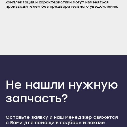
комплектация и характеристики могут изменяться
Пароль
Прохладный
производителем без предварительного уведомления.
Нальчик
Отправить
Терек
Баксан
Тырныауз
Войти
Вернуться назад
Майский
Регистрация
Чегем
Забыли пароль
Нарткала
Регистрация
Элиста
Прохладный
Городовиковск
Терек
Лагань
Тырныауз
Черкесск
Чегем
Карачаевск
Не нашли нужную
Элиста
Теберда
Городовиковск
запчасть?
Усть-Джегута
Лагань
Петрозаводск
Черкесск
Беломорск
Оставьте заявку и наш менеджер свяжется
Карачаевск
с Вами для помощи в подборе и заказе
Кемь
Теберда