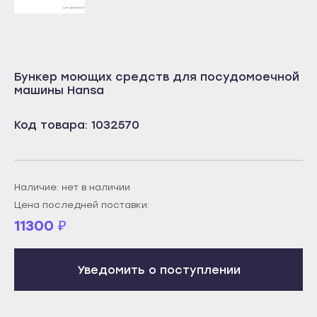
Учалы
Салават
Янаул
Сибай
Улан-Удэ
Стерлитамак
Бункер моющих средств для посудомоечной
Бабушкин
Туймазы
машины Hansa
Гусиноозёрск
Учалы
Код товара: 1032570
Закаменск
Янаул
Кяхта
Улан-Удэ
Северобайкальск
Бабушкин
Наличие: нет в наличии
Горно-Алтайск
Гусиноозёрск
Цена последней поставки:
Махачкала
11300
₽
Закаменск
Буйнакск
Кяхта
Дагестанские Огни
Уведомить о поступлении
Северобайкальск
Дербент
Горно-Алтайск
Избербаш
Махачкала