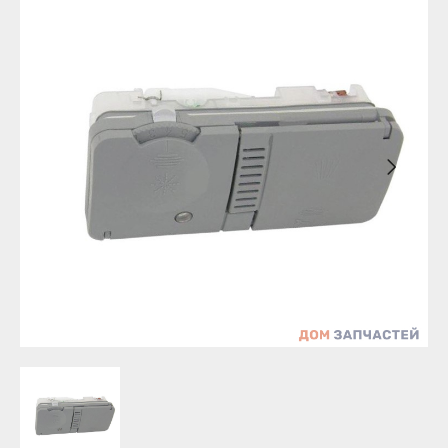
Бирск
Агидель
Благовещенск
Баймак
Давлеканово
Белебей
Дюртюли
Белорецк
Ишимбай
Бирск
Кумертау
Благовещенск
Межгорье
Давлеканово
Мелеуз
Дюртюли
Нефтекамск
Ишимбай
Октябрьский
Кумертау
Салават
Межгорье
Сибай
Мелеуз
Стерлитамак
Нефтекамск
Туймазы
Октябрьский