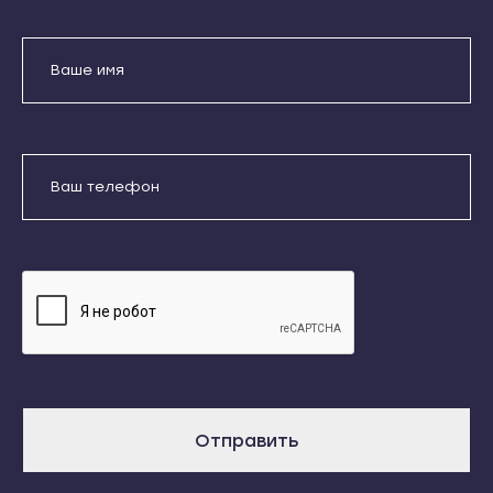
Кондопога
Усть-Джегута
Костомукша
Петрозаводск
Лахденпохья
Беломорск
Медвежьегорск
Кемь
Олонец
Отправить
Кондопога
Питкяранта
Костомукша
Даю согласие на обработку
Пудож
Лахденпохья
персональных данных
Сегежа
Медвежьегорск
Сортавала
Олонец
Суоярви
Питкяранта
Сыктывкар
Пудож
Воркута
Сегежа
Отправить
Вуктыл
Сортавала
Емва
Суоярви