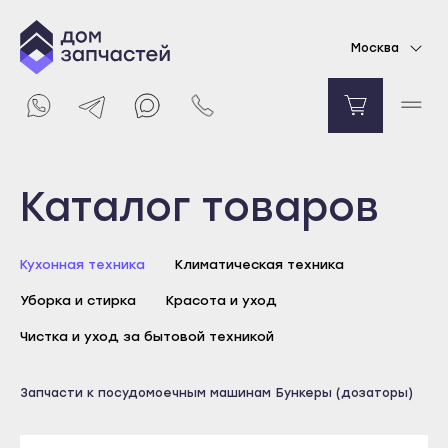
Бункер моющих средств для посудомоечной
Москва
машины Hansa
11300
₽
Уведомить о поступлении
Выберите город
Каталог товаров
Майкоп
Кухонная техника
Климатическая техника
Адыгейск
Уборка и стирка
Красота и уход
Уфа
Агидель
Чистка и уход за бытовой техникой
Баймак
Майкоп
Запчасти к посудомоечным машинам
Бункеры (дозаторы)
Белебей
Адыгейск
Белорецк
Уфа