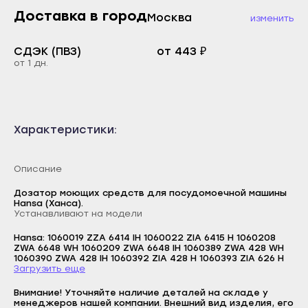
Каспийск
Доставка в город
Москва
изменить
Буйнакск
Кизилюрт
Дагестанские Огни
СДЭК (ПВЗ)
от 443 ₽
Кизляр
от 1 дн.
Дербент
Хасавюрт
Избербаш
Южно-Сухокумск
Каспийск
Магас
Характеристики:
Кизилюрт
Карабулак
Кизляр
Малгобек
Описание
Хасавюрт
Назрань
Дозатор моющих средств для посудомоечной машины
Южно-Сухокумск
Hansa (Ханса).
Сунжа
Устанавливают на модели
Магас
Нальчик
Hansa: 1060019 ZZA 6414 IH 1060022 ZIA 6415 H 1060208
Карабулак
ZWA 6648 WH 1060209 ZWA 6648 IH 1060389 ZWA 428 WH
Баксан
1060390 ZWA 428 IH 1060392 ZIA 428 H 1060393 ZIA 626 H
Малгобек
Загрузить еще
Логин
Майский
Назрань
Внимание! Уточняйте наличие деталей на складе у
E-mail
Нарткала
менеджеров нашей компании. Внешний вид изделия, его
Сунжа