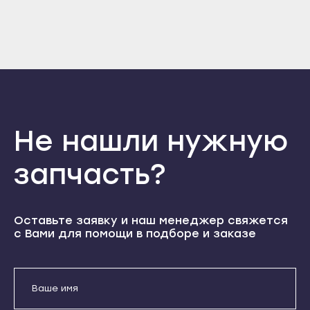
Отправить
Прохладный
Нальчик
Войти
Вернуться назад
Терек
Регистрация
Баксан
Забыли пароль
Тырныауз
Регистрация
Майский
Чегем
Нарткала
Элиста
Прохладный
Городовиковск
Терек
Не нашли нужную
Лагань
Тырныауз
запчасть?
Черкесск
Чегем
Карачаевск
Элиста
Теберда
Городовиковск
Оставьте заявку и наш менеджер свяжется
Усть-Джегута
с Вами для помощи в подборе и заказе
Лагань
Петрозаводск
Черкесск
Беломорск
Карачаевск
Кемь
Теберда