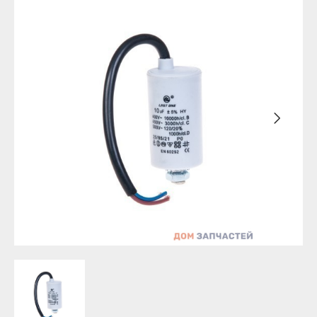
Бирск
Агидель
Благовещенск
Баймак
Давлеканово
Белебей
Дюртюли
Белорецк
Ишимбай
Бирск
Кумертау
Благовещенск
Межгорье
Давлеканово
Мелеуз
Дюртюли
Нефтекамск
Ишимбай
Октябрьский
Кумертау
Салават
Межгорье
Сибай
Мелеуз
Стерлитамак
Нефтекамск
Туймазы
Октябрьский