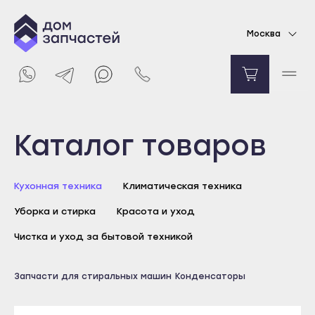
Конденсатор для стиральной машины 10 мкф
Москва
238
₽
Уведомить о поступлении
Выберите город
Каталог товаров
Майкоп
Кухонная техника
Климатическая техника
Адыгейск
Уборка и стирка
Красота и уход
Уфа
Агидель
Чистка и уход за бытовой техникой
Баймак
Майкоп
Запчасти для стиральных машин
Конденсаторы
Белебей
Адыгейск
Белорецк
Уфа