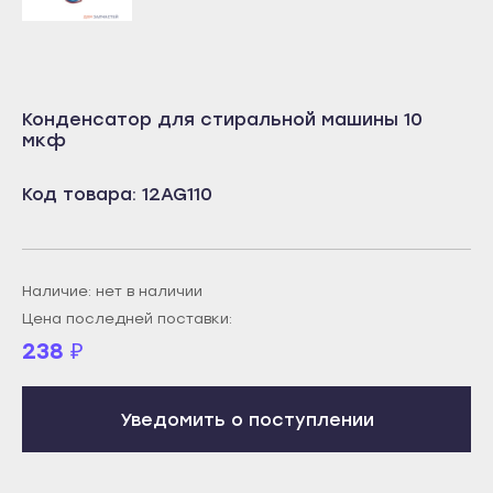
Учалы
Салават
Янаул
Сибай
Улан-Удэ
Стерлитамак
Конденсатор для стиральной машины 10
Бабушкин
Туймазы
мкф
Гусиноозёрск
Учалы
Код товара: 12AG110
Закаменск
Янаул
Кяхта
Улан-Удэ
Северобайкальск
Бабушкин
Наличие: нет в наличии
Горно-Алтайск
Гусиноозёрск
Цена последней поставки:
Махачкала
Закаменск
238
₽
Буйнакск
Кяхта
Дагестанские Огни
Северобайкальск
Уведомить о поступлении
Дербент
Горно-Алтайск
Избербаш
Махачкала