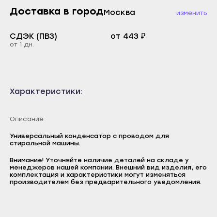
Каспийск
Доставка в город
Москва
Буйнакск
изменить
Кизилюрт
Дагестанские Огни
СДЭК (ПВЗ)
от 443 ₽
Кизляр
Дербент
от 1 дн.
Хасавюрт
Избербаш
Южно-Сухокумск
Каспийск
Магас
Кизилюрт
Характеристики:
Карабулак
Кизляр
Малгобек
Описание
Хасавюрт
Назрань
Южно-Сухокумск
Универсальный конденсатор с проводом для
стиральной машины.
Сунжа
Магас
Внимание! Уточняйте наличие деталей на складе у
Нальчик
Карабулак
менеджеров нашей компании. Внешний вид изделия, его
Логин
комплектация и характеристики могут изменяться
Баксан
производителем без предварительного уведомления.
Малгобек
E-mail
Майский
Назрань
Пароль
Нарткала
Сунжа