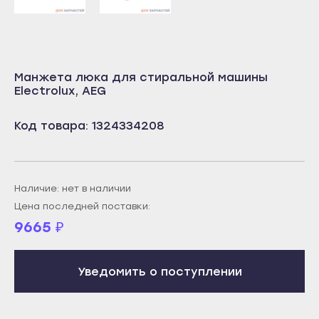
Учалы
Салават
Янаул
Сибай
Улан-Удэ
Стерлитамак
Манжета люка для стиральной машины
Бабушкин
Туймазы
Electrolux, AEG
Гусиноозёрск
Учалы
Код товара: 1324334208
Закаменск
Янаул
Кяхта
Улан-Удэ
Северобайкальск
Бабушкин
Наличие: нет в наличии
Горно-Алтайск
Гусиноозёрск
Цена последней поставки:
Махачкала
Закаменск
9665
₽
Буйнакск
Кяхта
Дагестанские Огни
Северобайкальск
Уведомить о поступлении
Дербент
Горно-Алтайск
Избербаш
Махачкала