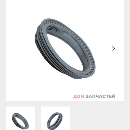
Бирск
Агидель
Благовещенск
Баймак
Давлеканово
Белебей
Дюртюли
Белорецк
Ишимбай
Бирск
Кумертау
Благовещенск
Межгорье
Давлеканово
Мелеуз
Дюртюли
Нефтекамск
Ишимбай
Октябрьский
Кумертау
Салават
Межгорье
Сибай
Мелеуз
Стерлитамак
Нефтекамск
Туймазы
Октябрьский