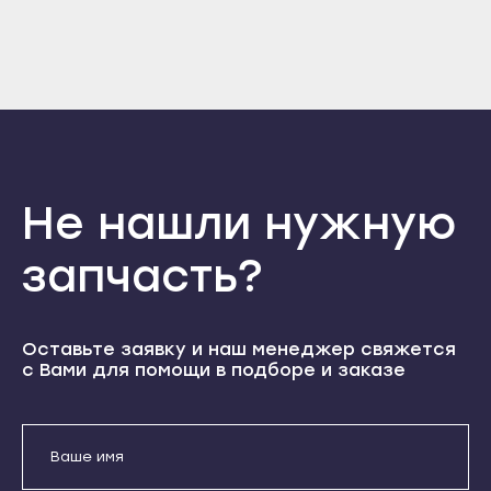
Отправить
Прохладный
Нальчик
Войти
Вернуться назад
Терек
Регистрация
Баксан
Забыли пароль
Тырныауз
Регистрация
Майский
Чегем
Нарткала
Элиста
Прохладный
Городовиковск
Терек
Не нашли нужную
Лагань
Тырныауз
запчасть?
Черкесск
Чегем
Карачаевск
Элиста
Теберда
Городовиковск
Оставьте заявку и наш менеджер свяжется
Усть-Джегута
с Вами для помощи в подборе и заказе
Лагань
Петрозаводск
Черкесск
Беломорск
Карачаевск
Кемь
Теберда