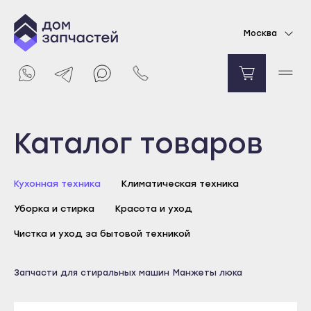
Манжета люка для стиральной машины
Москва
Electrolux, AEG
9665
₽
Уведомить о поступлении
Выберите город
Каталог товаров
Майкоп
Кухонная техника
Климатическая техника
Адыгейск
Уборка и стирка
Красота и уход
Уфа
Агидель
Чистка и уход за бытовой техникой
Баймак
Майкоп
Запчасти для стиральных машин
Манжеты люка
Белебей
Адыгейск
Белорецк
Уфа