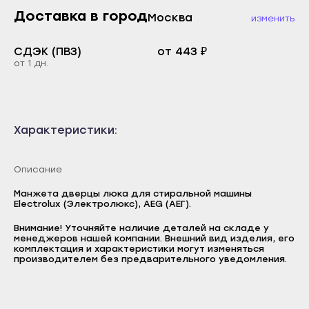
Каспийск
Доставка в город
Москва
Буйнакск
изменить
Кизилюрт
Дагестанские Огни
СДЭК (ПВЗ)
от 443 ₽
Кизляр
Дербент
от 1 дн.
Хасавюрт
Избербаш
Южно-Сухокумск
Каспийск
Магас
Кизилюрт
Характеристики:
Карабулак
Кизляр
Малгобек
Описание
Хасавюрт
Назрань
Южно-Сухокумск
Манжета дверцы люка для стиральной машины
Electrolux (Электролюкс), AEG (АЕГ).
Сунжа
Магас
Внимание! Уточняйте наличие деталей на складе у
Нальчик
Карабулак
менеджеров нашей компании. Внешний вид изделия, его
Логин
комплектация и характеристики могут изменяться
Баксан
производителем без предварительного уведомления.
Малгобек
E-mail
Майский
Назрань
Пароль
Нарткала
Сунжа