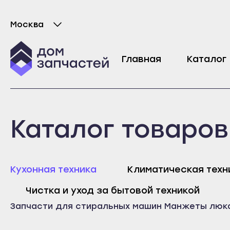
Москва
Выберите город
Манжета люка для стиральной машины Ele
Главная
Каталог
10682
₽
Майкоп
Любань
Каталог товаров
Адыгейск
Мурино
Уфа
Никольское
Агидель
Новая Ладога
Майк
Кухонная техника
Климатическая техн
Баймак
Отрадное
Адыг
Чистка и уход за бытовой техникой
Белебей
Пикалёво
Уфа
Запчасти для стиральных машин
Манжеты люк
Белорецк
Подпорожье
Агид
Бирск
Приморск
Байм