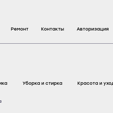
ctrolux
Ремонт
Контакты
Авторизация
оп
Харовск
Дмитровск
ика
Уборка и стирка
Красота и ухо
ейск
Череповец
Ливны
Воронеж
Малоархангельск
а
ель
Бобров
Мценск
ак
Богучар
Новосиль