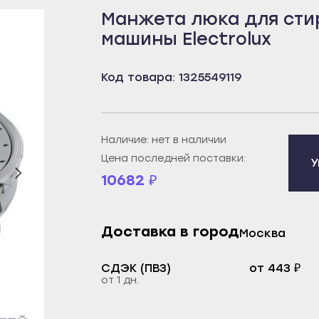
Манжета люка для сти
бей
Борисоглебск
Пенза
машины Electrolux
рецк
Бутурлиновка
Белинский
к
Калач
Городище
Код товара: 1325549119
овещенск
Лиски
Заречный
еканово
Нововоронеж
Каменка
тюли
Новохопёрск
Кузнецк
Наличие: нет в наличии
бай
Острогожск
Нижний Ломов
Цена последней поставки:
У
10682
₽
ртау
Павловск
Никольск
орье
Поворино
Сердобск
уз
Россошь
Спасск
Доставка в город
Москва
екамск
Семилуки
Сурск
СДЭК (ПВЗ)
от 443 ₽
брьский
Эртиль
Пермь
от 1 дн.
ват
Иваново
Александровск
й
Вичуга
Березники