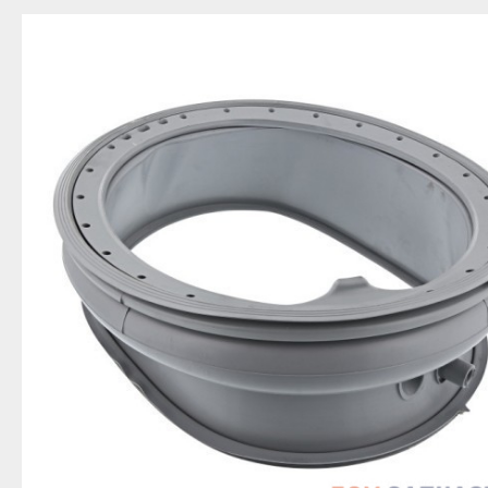
Благовещенск
Приозерск
Беле
Давлеканово
Светогорск
Бело
Дюртюли
Сертолово
Бирс
Ишимбай
Сланцы
Благ
Кумертау
Сосновый Бор
Давл
Межгорье
Сясьстрой
Дюр
Мелеуз
Тихвин
Ишим
Нефтекамск
Тосно
Куме
Октябрьский
Шлиссельбург
Межг
Салават
Липецк
Меле
Сибай
Грязи
Нефт
Стерлитамак
Данков
Октя
Туймазы
Елец
Сала
Учалы
Задонск
Сиба