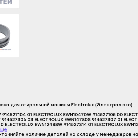
литамак
Гаврилов Посад
Верещагино
азы
Заволжск
Горнозаводск
ы
Кинешма
Гремячинск
л
Комсомольск
Губаха
-Удэ
Кохма
Добрянка
шкин
Наволоки
Кизел
ноозёрск
Плёс
Красновишерск
менск
Приволжск
Краснокамск
а
Пучеж
Кудымкар
Логин
робайкальск
Родники
Кунгур
E-mail
ка для стиральной машины Electrolux (Электролюкс).
о-Алтайск
Тейково
Лысьва
Пароль
914527104 01 ELECTROLUX EWN10470W 914527105 00 ELEC
чкала
Фурманов
Нытва
914527306 03 ELECTROLUX EWN14780S 914527307 01 ELEC
Отправить
00 ELECTROLUX EWN12488W 914527314 01 ELECTROLUX EWN1
акск
Шуя
Оса
LUX EWN16581W 914527317 00 ELECTROLUX EWN127540W 914
еще
Войти
X
Уточняйте наличие деталей на складе у менеджеров на
Вернуться назад
станские Огни
Южа
Оханск