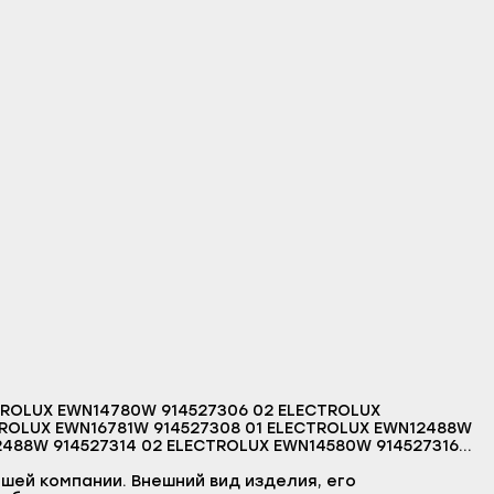
TROLUX EWN14780W 914527306 02 ELECTROLUX
TROLUX EWN16781W 914527308 01 ELECTROLUX EWN12488W
2488W 914527314 02 ELECTROLUX EWN14580W 914527316
527320 00 ELECTROLUX EWN167540W 914527321 00
шей компании. Внешний вид изделия, его