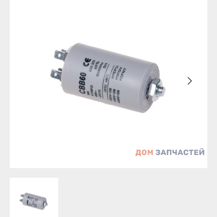
Бирск
Агидель
Благовещенск
Баймак
Давлеканово
Белебей
Дюртюли
Белорецк
Ишимбай
Бирск
Кумертау
Благовещенск
Межгорье
Давлеканово
Мелеуз
Дюртюли
Нефтекамск
Ишимбай
Октябрьский
Кумертау
Салават
Межгорье
Сибай
Мелеуз
Стерлитамак
Нефтекамск
Туймазы
Октябрьский