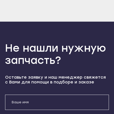
Прохладный
Нальчик
Войти
Вернуться назад
Регистрация
Терек
Баксан
Забыли пароль
Регистрация
Тырныауз
Майский
Чегем
Нарткала
Элиста
Прохладный
Не нашли нужную
Городовиковск
Терек
Лагань
Тырныауз
запчасть?
Черкесск
Чегем
Карачаевск
Элиста
Оставьте заявку и наш менеджер свяжется
Теберда
Городовиковск
с Вами для помощи в подборе и заказе
Усть-Джегута
Лагань
Петрозаводск
Черкесск
Беломорск
Карачаевск
Кемь
Теберда