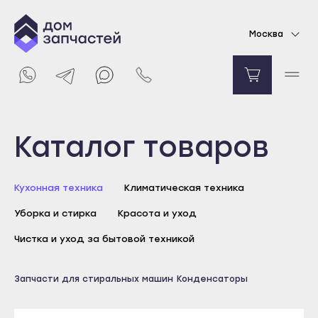
Конденсатор для стиральной машины 6.3 мкф
Москва
211
₽
Уведомить о поступлении
Выберите город
Каталог товаров
Майкоп
Кухонная техника
Климатическая техника
Адыгейск
Уборка и стирка
Красота и уход
Уфа
Агидель
Чистка и уход за бытовой техникой
Баймак
Майкоп
Запчасти для стиральных машин
Конденсаторы
Белебей
Адыгейск
Белорецк
Уфа