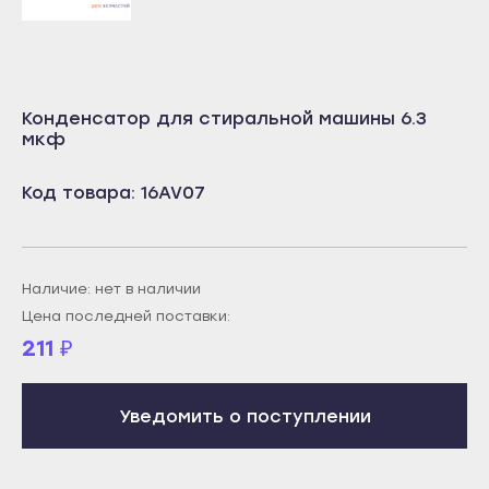
Учалы
Салават
Янаул
Сибай
Улан-Удэ
Стерлитамак
Конденсатор для стиральной машины 6.3
Бабушкин
Туймазы
мкф
Гусиноозёрск
Учалы
Код товара: 16AV07
Закаменск
Янаул
Кяхта
Улан-Удэ
Северобайкальск
Бабушкин
Наличие: нет в наличии
Горно-Алтайск
Гусиноозёрск
Цена последней поставки:
Махачкала
Закаменск
211
₽
Буйнакск
Кяхта
Дагестанские Огни
Северобайкальск
Уведомить о поступлении
Дербент
Горно-Алтайск
Избербаш
Махачкала