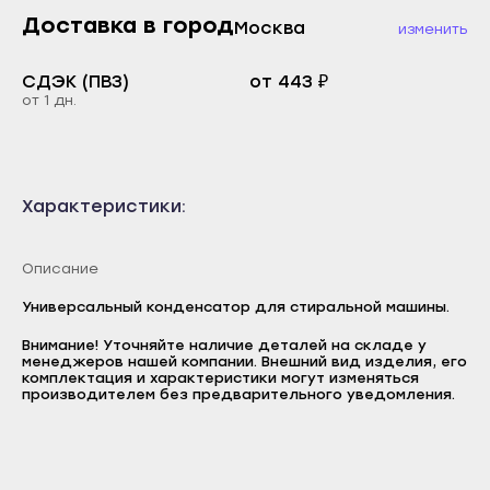
Каспийск
Доставка в город
Буйнакск
Москва
изменить
Кизилюрт
Дагестанские Огни
СДЭК (ПВЗ)
от 443 ₽
Кизляр
Дербент
от 1 дн.
Хасавюрт
Избербаш
Южно-Сухокумск
Каспийск
Магас
Кизилюрт
Характеристики:
Карабулак
Кизляр
Малгобек
Описание
Хасавюрт
Назрань
Южно-Сухокумск
Универсальный конденсатор для стиральной машины.
Сунжа
Магас
Внимание! Уточняйте наличие деталей на складе у
менеджеров нашей компании. Внешний вид изделия, его
Нальчик
Логин
Карабулак
комплектация и характеристики могут изменяться
производителем без предварительного уведомления.
Баксан
E-mail
Малгобек
Майский
Пароль
Назрань
Нарткала
Отправить
Сунжа