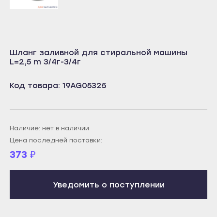
Октябрьский
Учалы
Салават
Янаул
Сибай
Улан-Удэ
Стерлитамак
Шланг заливной для стиральной машины
Бабушкин
L=2,5 m 3/4г-3/4г
Туймазы
Гусиноозёрск
Учалы
Код товара: 19AG05325
Закаменск
Янаул
Кяхта
Улан-Удэ
Северобайкальск
Бабушкин
Наличие: нет в наличии
Горно-Алтайск
Цена последней поставки:
Гусиноозёрск
Махачкала
373
₽
Закаменск
Буйнакск
Кяхта
Дагестанские Огни
Уведомить о поступлении
Северобайкальск
Дербент
Горно-Алтайск
Избербаш