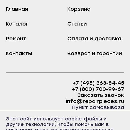
Козьмодемьянск
Краснослободск
Главная
Корзина
Саранск
Рузаевка
Ардатов
Каталог
Темников
Статьи
Инсар
Якутск
Ремонт
Оплата и доставка
Ковылкино
Алдан
Краснослободск
Верхоянск
Контакты
Возврат и гарантии
Рузаевка
Вилюйск
Темников
Ленск
Якутск
Мирный
+7 (495) 363-84-45
Алдан
Нерюнгри
+7 (800) 700-99-67
Заказать звонок
Верхоянск
Нюрба
info@repairpieces.ru
Вилюйск
Олёкминск
Пункт самовывоза
Ленск
Покровск
г. Москва, шоссе Энтузиастов, д.31, ст.38 Торгово-
Этот сайт использует cookie-файлы и
офисный центр 31, 1 этаж, павильон Б5
Мирный
другие технологии, чтобы помочь Вам в
часы работы: ежедневно с 10:00 до 19:00
Среднеколымск
навигации, а так же для предоставления