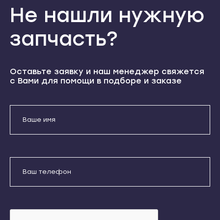
Теберда
Не нашли нужную
Кондопога
Усть-Джегута
Костомукша
запчасть?
Петрозаводск
Лахденпохья
Беломорск
Медвежьегорск
Кемь
Олонец
Оставьте заявку и наш менеджер свяжется
с Вами для помощи в подборе и заказе
Кондопога
Питкяранта
Костомукша
Пудож
Лахденпохья
Сегежа
Отправить
Медвежьегорск
Сортавала
Даю согласие на обработку
Олонец
Суоярви
персональных данных
Питкяранта
Сыктывкар
Пудож
Воркута
Сегежа
Вуктыл
Сортавала
Емва