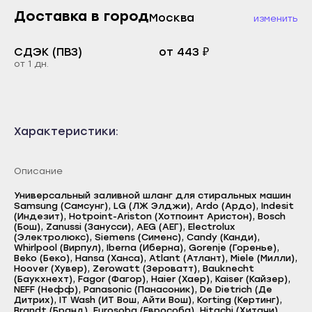
Махачкала
Каспийск
Доставка в город
Москва
изменить
Буйнакск
Кизилюрт
Дагестанские Огни
СДЭК (ПВЗ)
от 443 ₽
Кизляр
от 1 дн.
Дербент
Хасавюрт
Избербаш
Южно-Сухокумск
Каспийск
Магас
Характеристики:
Кизилюрт
Карабулак
Кизляр
Малгобек
Описание
Хасавюрт
Назрань
Универсальный заливной шланг для стиральных машин
Южно-Сухокумск
Samsung (Самсунг), LG (ЛЖ Элджи), Ardo (Ардо), Indesit
Сунжа
(Индезит), Hotpoint-Ariston (Хотпоинт Аристон), Bosch
(Бош), Zanussi (Занусси), AEG (АЕГ), Electrolux
Магас
Нальчик
(Электролюкс), Siemens (Сименс), Candy (Канди),
Whirlpool (Вирпул), Iberna (Иберна), Gorenje (Горенье),
Карабулак
Баксан
Beko (Беко), Hansa (Ханса), Atlant (Атлант), Miele (Милли),
Hoover (Хувер), Zerowatt (Зероватт), Bauknecht
Малгобек
Майский
(Баукхнехт), Fagor (Фагор), Haier (Хаер), Kaiser (Кайзер),
NEFF (Нефф), Panasonic (Панасоник), De Dietrich (Де
Назрань
Дитрих), IT Wash (ИТ Вош, Айти Вош), Korting (Кертинг),
Нарткала
Brandt (Бранд), Eurosoba (Еврособа), Hitachi (Хитачи),