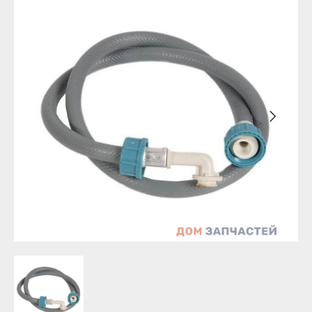
Уфа
Бирск
Агидель
Благовещенск
Баймак
Давлеканово
Белебей
Дюртюли
Белорецк
Ишимбай
Бирск
Кумертау
Благовещенск
Межгорье
Давлеканово
Мелеуз
Дюртюли
Нефтекамск
Ишимбай
Октябрьский
Кумертау
Салават
Межгорье
Сибай
Мелеуз
Стерлитамак
Нефтекамск
Туймазы