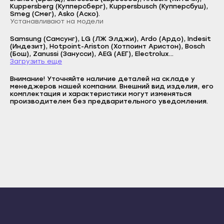
Сунжа
Kuppersberg (Купперсберг), Kuppersbusch (Купперсбуш),
Прохладный
Smeg (Смег), Asko (Аско).
Логин
Нальчик
Устанавливают на модели
Терек
E-mail
Баксан
Samsung (Самсунг), LG (ЛЖ Элджи), Ardo (Ардо), Indesit
Тырныауз
(Индезит), Hotpoint-Ariston (Хотпоинт Аристон), Bosch
Пароль
Майский
(Бош), Zanussi (Занусси), AEG (АЕГ), Electrolux
Чегем
(Электролюкс), Siemens (Сименс), Candy (Канди),
Загрузить еще
Нарткала
Отправить
Whirlpool (Вирпул), Iberna (Иберна), Gorenje (Горенье),
Элиста
Beko (Беко), Hansa (Ханса), Atlant (Атлант), Miele (Милли),
Внимание! Уточняйте наличие деталей на складе у
Прохладный
Hoover (Хувер), Zerowatt (Зероватт), Bauknecht
Войти
менеджеров нашей компании. Внешний вид изделия, его
Вернуться назад
Городовиковск
(Баукхнехт), Fagor (Фагор), Haier (Хаер), Kaiser (Кайзер),
комплектация и характеристики могут изменяться
Регистрация
NEFF (Нефф), Panasonic (Панасоник), De Dietrich (Де
Терек
производителем без предварительного уведомления.
Лагань
Забыли пароль
Дитрих), IT Wash (ИТ Вош, Айти Вош), Korting (Кертинг),
Регистрация
Brandt (Бранд), Eurosoba (Еврособа), Hitachi (Хитачи),
Тырныауз
Черкесск
Kuppersberg (Купперсберг), Kuppersbusch (Купперсбуш),
Smeg (Смег), Asko (Аско)
Чегем
Карачаевск
Элиста
Теберда
Городовиковск
Усть-Джегута
Лагань
Петрозаводск
Черкесск
Беломорск
Карачаевск
Кемь