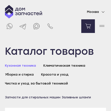
Шланг заливной для стиральной машины L=2,5
Москва
m 3/4г-3/4г
373
₽
Уведомить о поступлении
Выберите город
Каталог товаров
Майкоп
Кухонная техника
Климатическая техника
Адыгейск
Уборка и стирка
Красота и уход
Уфа
Агидель
Чистка и уход за бытовой техникой
Баймак
Майкоп
Запчасти для стиральных машин
Заливные шланги
Белебей
Адыгейск
Белорецк