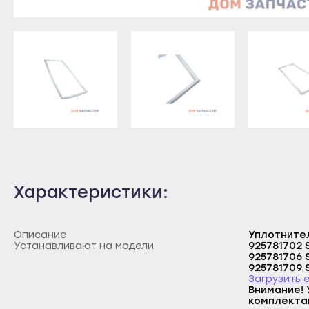
Янаул
Лебедянь
Стер
Улан-Удэ
Усмань
Туйм
Бабушкин
Чаплыгин
Учал
Гусиноозёрск
Магадан
Янау
Закаменск
Сусуман
Улан
Кяхта
Красногорск
Бабу
Северобайкальск
Апрелевка
Гуси
Горно-Алтайск
Балашиха
Зака
Характеристики:
Махачкала
Белоозёрский
Кяхт
Буйнакск
Бронницы
Севе
Описание
Уплотнител
Дагестанские Огни
Верея
Горн
Устанавливают на модели
925781702 SZ71990-4I AEG ELECTR
925781706 SZ71990-5I AEG ELECTR
Дербент
Видное
Маха
925781709 SZ71990-6I AEG ELECTR
925781829 ARG47800 ARTHURMART
Загрузить 
Избербаш
Волоколамск
Буйн
925781829 ARG47800 ARTHURMARTIN
Внимание! 
ELECTROLUX 925781707 ERZ45800 ELECTROLUX 925781710 ERZ45800 ELECTROLUX 925781710 ERZ45800 ELECTROLU
комплекта
Каспийск
Воскресенск
Даге