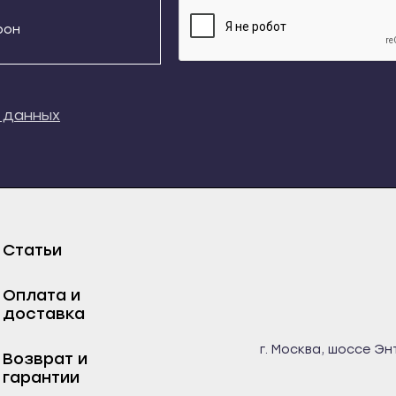
Даю согласие на обработку
персональных данны
кий
Свирск
Новосокольники
кала
Слюдянка
Опочка
ладный
Тайшет
Остров
к
Тулун
Печеры
 данных
ыауз
Усолье-Сибирское
Порхов
м
Усть-Илимск
Пустошка
та
Усть-Кут
Пыталово
довиковск
Черемхово
Себеж
Статьи
нь
Шелехов
Ростов-на-Дону
есск
Калининград
Азов
Оплата и
чаевск
Багратионовск
Аксай
доставка
рда
Балтийск
Батайск
г. Москва, шоссе Эн
Возврат и
-Джегута
Гвардейск
Белая Калитва
гарантии
озаводск
Гурьевск
Волгодонск