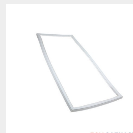
Благовещенск
Приозерск
Беле
Давлеканово
Светогорск
Бело
Дюртюли
Сертолово
Бирс
Ишимбай
Сланцы
Благ
Кумертау
Сосновый Бор
Давл
Межгорье
Сясьстрой
Дюр
Мелеуз
Тихвин
Ишим
Нефтекамск
Тосно
Куме
Октябрьский
Шлиссельбург
Межг
Салават
Липецк
Меле
Сибай
Грязи
Нефт
Стерлитамак
Данков
Октя
Туймазы
Елец
Сала
Учалы
Задонск
Сиба