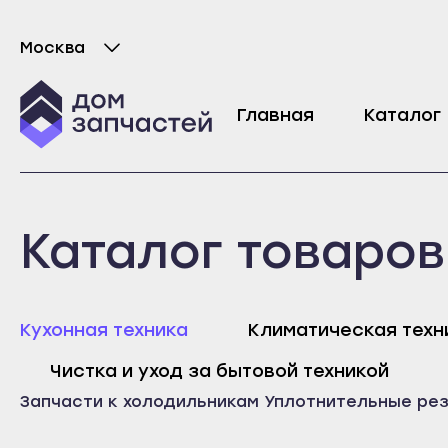
Москва
Выберите город
Уплотнительная резинка двери для холоди
Главная
Каталог
Уточняйте цену
Майкоп
Любань
Каталог товаров
Адыгейск
Мурино
Уфа
Никольское
Агидель
Новая Ладога
Майк
Кухонная техника
Климатическая техн
Баймак
Отрадное
Адыг
Чистка и уход за бытовой техникой
Белебей
Пикалёво
Уфа
Запчасти к холодильникам
Уплотнительные ре
Белорецк
Подпорожье
Агид
Бирск
Приморск
Байм