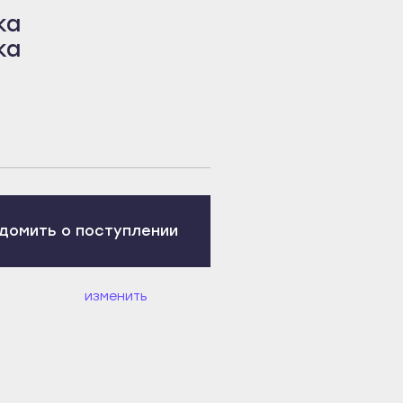
ка
ка
домить о поступлении
изменить