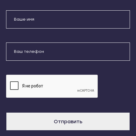
Кондопога
Усть-Джегута
Костомукша
Петрозаводск
Лахденпохья
Беломорск
Медвежьегорск
Кемь
Олонец
Отправить
Кондопога
Питкяранта
Костомукша
Даю согласие на обработку
Пудож
Лахденпохья
персональных данных
Сегежа
Медвежьегорск
Сортавала
Олонец
Суоярви
Питкяранта
Сыктывкар
Пудож
Воркута
Сегежа
Отправить
Вуктыл
Сортавала
Емва
Суоярви