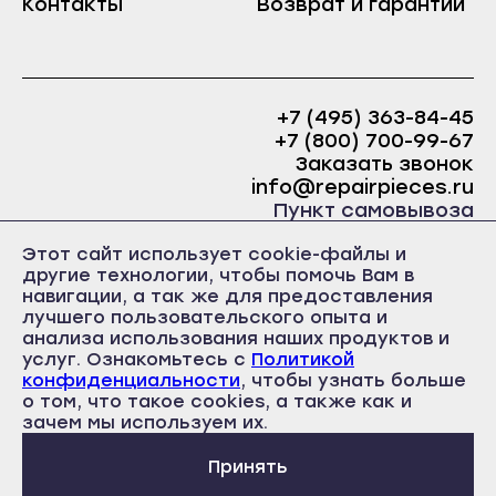
Контакты
Возврат и гарантии
Краснослободск
Саранск
Рузаевка
Ардатов
Темников
Инсар
+7 (495) 363-84-45
Якутск
+7 (800) 700-99-67
Ковылкино
Алдан
Заказать звонок
Краснослободск
info@repairpieces.ru
Верхоянск
Пункт самовывоза
Рузаевка
Вилюйск
г. Москва, шоссе Энтузиастов, д.31, ст.38 Торгово-
Темников
Этот сайт использует cookie-файлы и
офисный центр 31, 1 этаж, павильон Б5
Ленск
другие технологии, чтобы помочь Вам в
часы работы: ежедневно с 10:00 до 19:00
Якутск
навигации, а так же для предоставления
Мирный
лучшего пользовательского опыта и
Алдан
Нерюнгри
анализа использования наших продуктов и
Верхоянск
услуг. Ознакомьтесь с
Политикой
Нюрба
конфиденциальности
, чтобы узнать больше
Вилюйск
о том, что такое cookies, а также как и
Политика конфиденциальности
Олёкминск
Пользовательское соглашение
зачем мы используем их.
Ленск
Публичная оферта
Покровск
Мирный
Принять
Среднеколымск
Нерюнгри