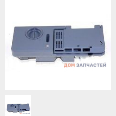
Бирск
Агидель
Благовещенск
Баймак
Давлеканово
Белебей
Дюртюли
Белорецк
Ишимбай
Бирск
Кумертау
Благовещенск
Межгорье
Давлеканово
Мелеуз
Дюртюли
Нефтекамск
Ишимбай
Октябрьский
Кумертау
Салават
Межгорье
Сибай
Мелеуз
Стерлитамак
Нефтекамск
Туймазы
Октябрьский