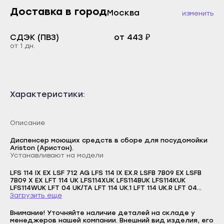
Каспийск
Доставка в город
Москва
изменить
Буйнакск
Кизилюрт
Дагестанские Огни
СДЭК (ПВЗ)
от 443 ₽
Кизляр
от 1 дн.
Дербент
Хасавюрт
Избербаш
Южно-Сухокумск
Каспийск
Магас
Характеристики:
Кизилюрт
Карабулак
Кизляр
Малгобек
Описание
Хасавюрт
Назрань
Диспенсер моющих средств в сборе для посудомойки
Южно-Сухокумск
Ariston (Аристон).
Сунжа
Устанавливают на модели
Магас
Нальчик
LFS 114 IX EX LSF 712 AG LFS 114 IX EX.R LSFB 7B09 EX LSFB
Карабулак
7B09 X EX LFT 114 UK LFS114XUK LFS114BUK LFS114KUK
Баксан
LFS114WUK LFT 04 UK/TA LFT 114 UK.1 LFT 114 UK.R LFT 04
Малгобек
UK/TA.R LFS 114 B UK.R LFS114XUK.R SDAL1200P SIAB 11000 P
Загрузить еще
Логин
Майский
LSTB 4B00 UK LFT 114/HA LFS 114 BK/HA LFS 114 IX/HA LFS 114
Назрань
WH/HA LFT 114 A/HA LFS 114 IX F/HA LFS 114 WH F/HA LFS 114
Внимание! Уточняйте наличие деталей на складе у
E-mail
Нарткала
BK F/HA LFS 115 A IX/HA LFS 115 A WH/HA LST 114/HA LST 1147
менеджеров нашей компании. Внешний вид изделия, его
Сунжа