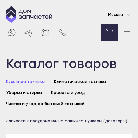
Дозатор моющих средств для
Москва
посудомоечной машины Ariston
11646
₽
Уведомить о поступлении
Выберите город
Каталог товаров
Майкоп
Кухонная техника
Климатическая техника
Адыгейск
Уборка и стирка
Красота и уход
Уфа
Агидель
Чистка и уход за бытовой техникой
Баймак
Майкоп
Запчасти к посудомоечным машинам
Бункеры (дозаторы)
Белебей
Адыгейск
Белорецк
Уфа