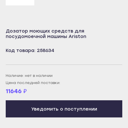
Учалы
Салават
Янаул
Сибай
Улан-Удэ
Стерлитамак
Дозатор моющих средств для
Бабушкин
Туймазы
посудомоечной машины Ariston
Гусиноозёрск
Учалы
Код товара: 258634
Закаменск
Янаул
Кяхта
Улан-Удэ
Северобайкальск
Бабушкин
Наличие: нет в наличии
Горно-Алтайск
Гусиноозёрск
Цена последней поставки:
Махачкала
11646
₽
Закаменск
Буйнакск
Кяхта
Дагестанские Огни
Уведомить о поступлении
Северобайкальск
Дербент
Горно-Алтайск
Избербаш
Махачкала