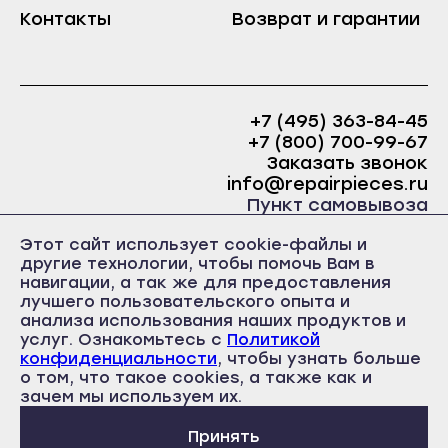
Краснослободск
Контакты
Возврат и гарантии
Саранск
Рузаевка
Ардатов
Темников
Инсар
Якутск
+7 (495) 363-84-45
Ковылкино
+7 (800) 700-99-67
Алдан
Краснослободск
Заказать звонок
Верхоянск
info@repairpieces.ru
Рузаевка
Пункт самовывоза
Вилюйск
Темников
г. Москва, шоссе Энтузиастов, д.31, ст.38 Торгово-
Ленск
Этот сайт использует cookie-файлы и
офисный центр 31, 1 этаж, павильон Б5
Якутск
другие технологии, чтобы помочь Вам в
часы работы: ежедневно с 10:00 до 19:00
Мирный
навигации, а так же для предоставления
Алдан
лучшего пользовательского опыта и
Нерюнгри
Верхоянск
анализа использования наших продуктов и
Нюрба
услуг. Ознакомьтесь с
Политикой
Вилюйск
конфиденциальности
, чтобы узнать больше
Олёкминск
о том, что такое cookies, а также как и
Политика конфиденциальности
Ленск
Пользовательское соглашение
зачем мы используем их.
Покровск
Публичная оферта
Мирный
Среднеколымск
Принять
Нерюнгри