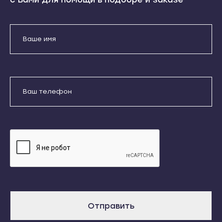
Кондопога
Усть-Джегута
Костомукша
Петрозаводск
Лахденпохья
Беломорск
Медвежьегорск
Кемь
Олонец
Кондопога
Отправить
Питкяранта
Костомукша
Пудож
Даю согласие на обработку
Лахденпохья
персональных данных
Сегежа
Медвежьегорск
Сортавала
Олонец
Суоярви
Питкяранта
Сыктывкар
Пудож
Воркута
Сегежа
Вуктыл
Отправить
Сортавала
Емва
Суоярви