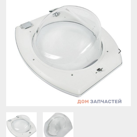
Бирск
Агидель
Благовещенск
Баймак
Давлеканово
Белебей
Дюртюли
Белорецк
Ишимбай
Бирск
Кумертау
Благовещенск
Межгорье
Давлеканово
Мелеуз
Дюртюли
Нефтекамск
Ишимбай
Октябрьский
Кумертау
Салават
Межгорье
Сибай
Мелеуз
Стерлитамак
Нефтекамск
Туймазы
Октябрьский