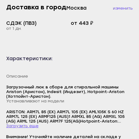
Каспийск
Доставка в город
Москва
изменить
Буйнакск
Кизилюрт
Дагестанские Огни
СДЭК (ПВЗ)
от 443 ₽
Кизляр
от 1 дн.
Дербент
Хасавюрт
Избербаш
Южно-Сухокумск
Каспийск
Магас
Характеристики:
Кизилюрт
Карабулак
Кизляр
Малгобек
Описание
Хасавюрт
Назрань
Загрузочный люк в сборе для стиральной машины
Южно-Сухокумск
Ariston (Аристон), Indesit (Индезит), Hotpoint-Ariston
Сунжа
(Хотпойнт-Аристон).
Магас
Устанавливают на модели
Нальчик
Карабулак
ARISTON: ARM7L 85 (EX) ARM7L 105 (EX) AML105K S 60 HZ
Баксан
ARM7L 125 (EX) ARMF125 (AUS)1 ARMXL 85 (AG) ARMXL 105
Малгобек
(AG) ARML 125 (AUS) ARM7F 125(AG)Hotpoint-Ariston:
Майский
Логин
ARMXD 145 (FR) ARMXXL 125 (FR) ARMXXL 125 (EU)/HA ARMXXF
Загрузить еще
Назрань
149 (EU) ARMXXL 129 (EU) ARMXXD 109 (EU) ARMXXF 145 (FR)
Нарткала
E-mail
ARMXL 135 (FR) ARMXXF 149 (IT).C ARMXXL 1057 (RU) ARMXXD
Внимание! Уточняйте наличие деталей на складе у
Сунжа