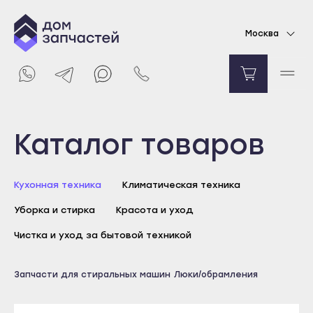
Люк в сборе для стиральной машины Ariston,
Москва
Indesit, Hotpoint-Ariston
19304
₽
Уведомить о поступлении
Выберите город
Каталог товаров
Майкоп
Кухонная техника
Климатическая техника
Адыгейск
Уборка и стирка
Красота и уход
Уфа
Агидель
Чистка и уход за бытовой техникой
Баймак
Майкоп
Запчасти для стиральных машин
Люки/обрамления
Белебей
Адыгейск
Белорецк
Уфа