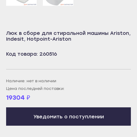
Учалы
Салават
Янаул
Сибай
Улан-Удэ
Стерлитамак
Люк в сборе для стиральной машины Ariston,
Бабушкин
Indesit, Hotpoint-Ariston
Туймазы
Гусиноозёрск
Учалы
Код товара: 260516
Закаменск
Янаул
Кяхта
Улан-Удэ
Северобайкальск
Бабушкин
Наличие: нет в наличии
Горно-Алтайск
Гусиноозёрск
Цена последней поставки:
Махачкала
19304
₽
Закаменск
Буйнакск
Кяхта
Дагестанские Огни
Уведомить о поступлении
Северобайкальск
Дербент
Горно-Алтайск
Избербаш
Махачкала