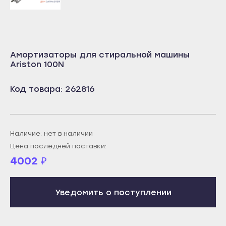
Октябрьский
Учалы
Салават
Янаул
Сибай
Улан-Удэ
Стерлитамак
Амортизаторы для стиральной машины
Бабушкин
Ariston 100N
Туймазы
Гусиноозёрск
Учалы
Код товара: 262816
Закаменск
Янаул
Кяхта
Улан-Удэ
Северобайкальск
Бабушкин
Наличие: нет в наличии
Горно-Алтайск
Гусиноозёрск
Цена последней поставки:
Махачкала
4002
₽
Закаменск
Буйнакск
Кяхта
Дагестанские Огни
Уведомить о поступлении
Северобайкальск
Дербент
Горно-Алтайск
Избербаш