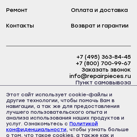
Козьмодемьянск
Краснослободск
Ремонт
Оплата и доставка
Саранск
Рузаевка
Ардатов
Темников
Контакты
Возврат и гарантии
Инсар
Якутск
Ковылкино
Алдан
Краснослободск
Верхоянск
+7 (495) 363-84-45
Рузаевка
+7 (800) 700-99-67
Вилюйск
Заказать звонок
Темников
Ленск
info@repairpieces.ru
Якутск
Пункт самовывоза
Мирный
Алдан
г. Москва, шоссе Энтузиастов, д.31, ст.38 Торгово-
Нерюнгри
Этот сайт использует cookie-файлы и
офисный центр 31, 1 этаж, павильон Б5
Верхоянск
другие технологии, чтобы помочь Вам в
часы работы: ежедневно с 10:00 до 19:00
Нюрба
навигации, а так же для предоставления
Вилюйск
лучшего пользовательского опыта и
Олёкминск
анализа использования наших продуктов и
Ленск
Покровск
услуг. Ознакомьтесь с
Политикой
Мирный
конфиденциальности
, чтобы узнать больше
Среднеколымск
о том, что такое cookies, а также как и
Политика конфиденциальности