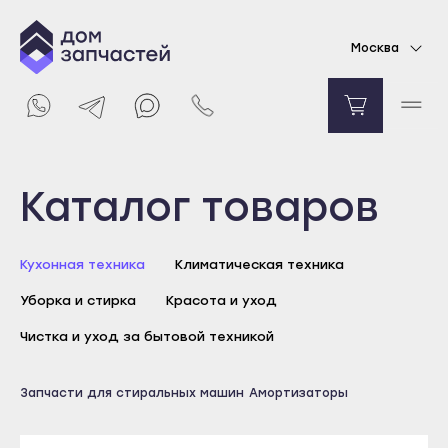
Амортизаторы для стиральной машины
Москва
Ariston 100N
4002
₽
Уведомить о поступлении
Выберите город
Каталог товаров
Майкоп
Кухонная техника
Климатическая техника
Адыгейск
Уборка и стирка
Красота и уход
Уфа
Агидель
Чистка и уход за бытовой техникой
Баймак
Майкоп
Запчасти для стиральных машин
Амортизаторы
Белебей
Адыгейск
Белорецк