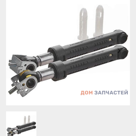
Уфа
Бирск
Агидель
Благовещенск
Баймак
Давлеканово
Белебей
Дюртюли
Белорецк
Ишимбай
Бирск
Кумертау
Благовещенск
Межгорье
Давлеканово
Мелеуз
Дюртюли
Нефтекамск
Ишимбай
Октябрьский
Кумертау
Салават
Межгорье
Сибай
Мелеуз
Стерлитамак
Нефтекамск
Туймазы