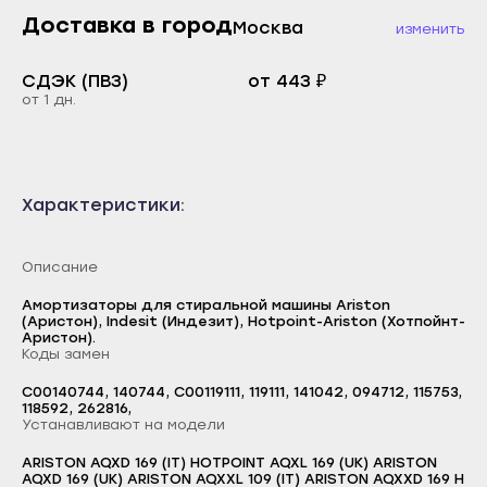
Махачкала
Каспийск
Доставка в город
Москва
изменить
Буйнакск
Кизилюрт
Дагестанские Огни
СДЭК (ПВЗ)
от 443 ₽
Кизляр
от 1 дн.
Дербент
Хасавюрт
Избербаш
Южно-Сухокумск
Каспийск
Магас
Характеристики:
Кизилюрт
Карабулак
Кизляр
Малгобек
Описание
Хасавюрт
Назрань
Амортизаторы для стиральной машины Ariston
Южно-Сухокумск
(Аристон), Indesit (Индезит), Hotpoint-Ariston (Хотпойнт-
Сунжа
Аристон).
Магас
Коды замен
Нальчик
Карабулак
C00140744, 140744, C00119111, 119111, 141042, 094712, 115753,
Баксан
118592, 262816,
Малгобек
Устанавливают на модели
Майский
Назрань
ARISTON AQXD 169 (IT) HOTPOINT AQXL 169 (UK) ARISTON
Нарткала
Логин
AQXD 169 (UK) ARISTON AQXXL 109 (IT) ARISTON AQXXD 169 H