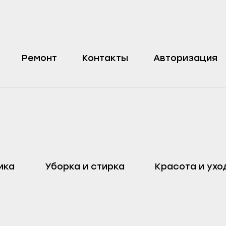
Ремонт
Контакты
Авторизация
оп
Харовск
Дмитровск
ика
Уборка и стирка
Красота и ухо
ейск
Череповец
Ливны
Воронеж
Малоархангельск
ель
Бобров
Мценск
ак
Богучар
Новосиль