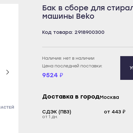
Бак в сборе для стира
бей
Борисоглебск
Пенза
машины Beko
рецк
Бутурлиновка
Белинский
к
Калач
Городище
Код товара: 2918900300
овещенск
Лиски
Заречный
еканово
Нововоронеж
Каменка
тюли
Новохопёрск
Кузнецк
Наличие: нет в наличии
бай
Острогожск
Нижний Ломов
Цена последней поставки:
У
9524
₽
ртау
Павловск
Никольск
орье
Поворино
Сердобск
уз
Россошь
Спасск
Доставка в город
Москва
екамск
Семилуки
Сурск
СДЭК (ПВЗ)
от 443 ₽
брьский
Эртиль
Пермь
от 1 дн.
ват
Иваново
Александровск
й
Вичуга
Березники