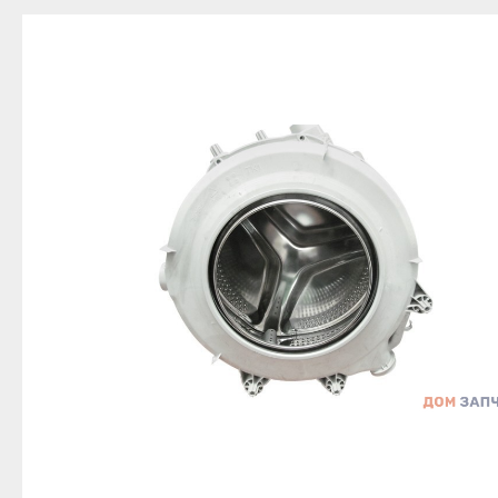
Благовещенск
Приозерск
Беле
Давлеканово
Светогорск
Бело
Дюртюли
Сертолово
Бирс
Ишимбай
Сланцы
Благ
Кумертау
Сосновый Бор
Давл
Межгорье
Сясьстрой
Дюр
Мелеуз
Тихвин
Ишим
Нефтекамск
Тосно
Куме
Октябрьский
Шлиссельбург
Межг
Салават
Липецк
Меле
Сибай
Грязи
Нефт
Стерлитамак
Данков
Октя
Туймазы
Елец
Сала
Учалы
Задонск
Сиба