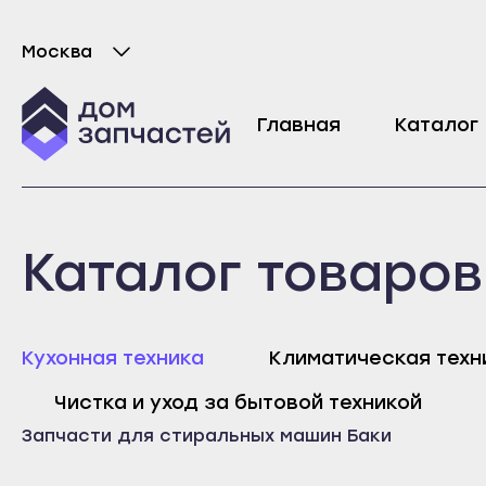
Москва
Выберите город
Бак в сборе для стиральной машины Beko
Главная
Каталог
9524
₽
Майкоп
Любань
Каталог товаров
Адыгейск
Мурино
Уфа
Никольское
Агидель
Новая Ладога
Майк
Кухонная техника
Климатическая техн
Баймак
Отрадное
Адыг
Чистка и уход за бытовой техникой
Белебей
Пикалёво
Уфа
Запчасти для стиральных машин
Баки
Белорецк
Подпорожье
Агид
Бирск
Приморск
Байм