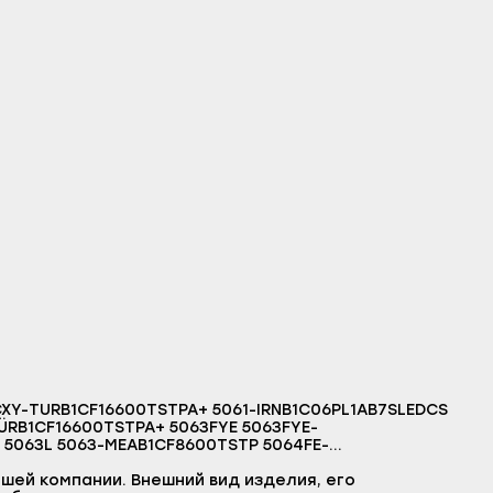
CXY-TÜRB1CF16600TSTPA+ 5061-IRNB1C06PL1AB7SLEDCS
ÜRB1CF16600TSTPA+ 5063FYE 5063FYE-
 5063L 5063-MEAB1CF8600TSTP 5064FE-
EB1CF8600TSTP AL161B-TURB1C06PL1AB7SLEDTS AL161E-
 ALM561-TURB1C06NEVATS APL71012BDW0 APL71012BDW1
шей компании. Внешний вид изделия, его