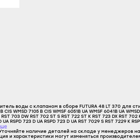
литамак
Гаврилов Посад
Верещагино
азы
Заволжск
Горнозаводск
ы
Кинешма
Гремячинск
л
Комсомольск
Губаха
-Удэ
Кохма
Добрянка
шкин
Наволоки
Кизел
ноозёрск
Плёс
Красновишерск
менск
Приволжск
Краснокамск
а
Пучеж
Кудымкар
Логин
робайкальск
Родники
Кунгур
E-mail
тель воды с клапаном в сборе FUTURA 48 LT 370 для сти
о-Алтайск
Тейково
Лысьва
Пароль
B CIS WMSD 7105 B CIS WMSF 6051B UA WMSF 6041B UA WMSD 7
RST 703 DW RST 702 ST S RST 722 ST K RST 723 DX RST 702 K
чкала
Фурманов
Нытва
 UA RSPD 723 D UA RSPD 723 D UA RST 7029 S RST 7229 K RS
Отправить
/1 VMSD 702 ST X 1 VMSF 6013 B VMSG 601 B WMSF 6038 B CIS RSSG 724 JB EU RSSF
еще
акск
Шуя
Оса
PD 724 JD IT RSSG 723 S ITRST 7229 ST X RU VMSG 622 ST B R
Уточняйте наличие деталей на складе у менеджеров на
Войти
Вернуться назад
SG R3277 WW IT IGS G71283 IT RNS7021HK RSSG 724 JB EU/1 
ция и характеристики могут изменяться производителе
Регистрация
станские Огни
Южа
Оханск