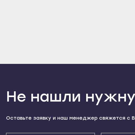
Кизилюрт
Высоковск
Дерб
Кизляр
Голицыно
Избе
Хасавюрт
Дедовск
Касп
Южно-Сухокумск
Дзержинский
Кизи
Магас
Дмитров
Кизл
Карабулак
Долгопрудный
Хаса
Малгобек
Домодедово
Южно
Назрань
Дрезна
Мага
Сунжа
Дубна
Кара
Не нашли нужну
Нальчик
Егорьевск
Малг
Баксан
Жуковский
Назр
Майский
Зарайск
Сунж
Оставьте заявку и наш менеджер свяжется с В
Нарткала
Звенигород
Наль
Прохладный
Ивантеевка
Бакс