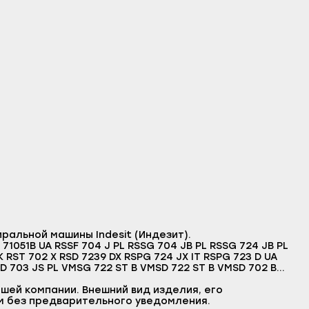
ральной машины Indesit (Индезит).
1051B UA RSSF 704 J PL RSSG 704 JB PL RSSG 724 JB PL
 RST 702 X RSD 7239 DX RSPG 724 JX IT RSPG 723 D UA
PD 703 JS PL VMSG 722 ST B VMSD 722 ST B VMSD 702 B
SM 601 W IGS 7200 IT RSSF 703 IT RSSG 723 IT RSPD 723
шей компании. Внешний вид изделия, его
RDSSG7 IT
м без предварительного уведомления.