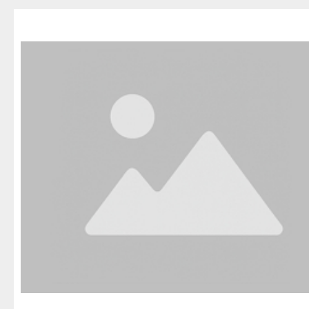
Благовещенск
Приозерск
Беле
Давлеканово
Светогорск
Бело
Дюртюли
Сертолово
Бирс
Ишимбай
Сланцы
Благ
Кумертау
Сосновый Бор
Давл
Межгорье
Сясьстрой
Дюр
Мелеуз
Тихвин
Ишим
Нефтекамск
Тосно
Куме
Октябрьский
Шлиссельбург
Межг
Салават
Липецк
Меле
Сибай
Грязи
Нефт
Стерлитамак
Данков
Октя
Туймазы
Елец
Сала
Учалы
Задонск
Сиба