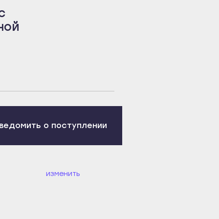
с
ной
ведомить о поступлении
изменить