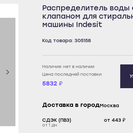
Распределитель воды 
бей
Борисоглебск
Пенза
клапаном для стираль
рецк
Бутурлиновка
Белинский
машины Indesit
к
Калач
Городище
овещенск
Лиски
Заречный
Код товара: 305158
еканово
Нововоронеж
Каменка
тюли
Новохопёрск
Кузнецк
бай
Острогожск
Нижний Ломов
Наличие: нет в наличии
Цена последней поставки:
ртау
Павловск
Никольск
У
5832
₽
орье
Поворино
Сердобск
уз
Россошь
Спасск
екамск
Семилуки
Сурск
Доставка в город
Москва
брьский
Эртиль
Пермь
СДЭК (ПВЗ)
от 443 ₽
ват
Иваново
Александровск
от 1 дн.
й
Вичуга
Березники