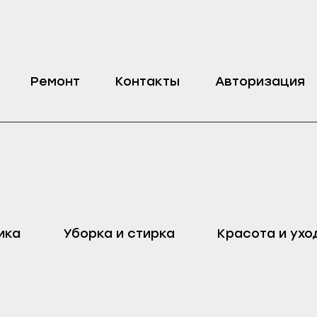
иральной машины Indesit
Ремонт
Контакты
Авторизация
оп
Харовск
Дмитровск
ика
Уборка и стирка
Красота и ухо
ейск
Череповец
Ливны
Воронеж
Малоархангельск
ель
Бобров
Мценск
ак
Богучар
Новосиль