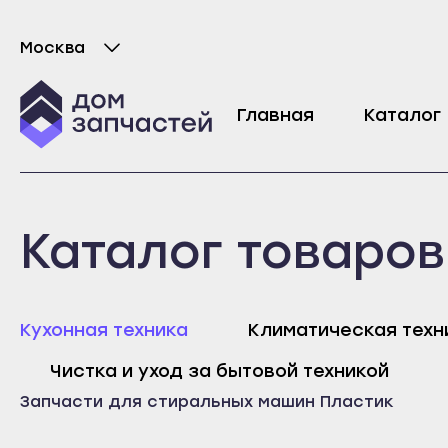
Москва
Выберите город
Распределитель воды с клапаном для ст
Главная
Каталог
5832
₽
Майкоп
Любань
Каталог товаров
Адыгейск
Мурино
Уфа
Никольское
Агидель
Новая Ладога
Майк
Кухонная техника
Климатическая техн
Баймак
Отрадное
Адыг
Чистка и уход за бытовой техникой
Белебей
Пикалёво
Уфа
Запчасти для стиральных машин
Пластик
Белорецк
Подпорожье
Агид
Бирск
Приморск
Байм