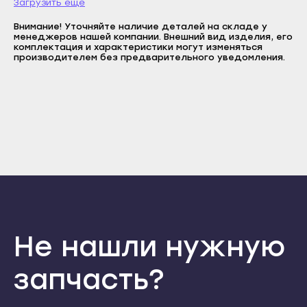
Загрузить еще
E-mail
Прохладный
Нальчик
Внимание! Уточняйте наличие деталей на складе у
Пароль
Терек
менеджеров нашей компании. Внешний вид изделия, его
Баксан
комплектация и характеристики могут изменяться
Отправить
Тырныауз
производителем без предварительного уведомления.
Майский
Войти
Чегем
Вернуться назад
Нарткала
Регистрация
Элиста
Забыли пароль
Прохладный
Регистрация
Городовиковск
Терек
Лагань
Тырныауз
Черкесск
Чегем
Карачаевск
Элиста
Теберда
Городовиковск
Усть-Джегута
Не нашли нужную
Лагань
Петрозаводск
Черкесск
запчасть?
Беломорск
Карачаевск
Кемь
Теберда