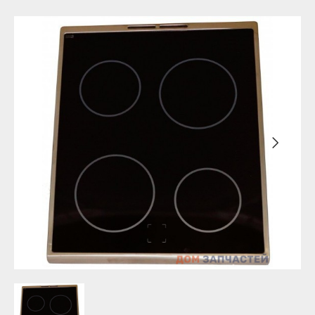
Бирск
Агидель
Благовещенск
Баймак
Давлеканово
Белебей
Дюртюли
Белорецк
Ишимбай
Бирск
Кумертау
Благовещенск
Межгорье
Давлеканово
Мелеуз
Дюртюли
Нефтекамск
Ишимбай
Октябрьский
Кумертау
Салават
Межгорье
Сибай
Мелеуз
Стерлитамак
Нефтекамск
Туймазы
Октябрьский