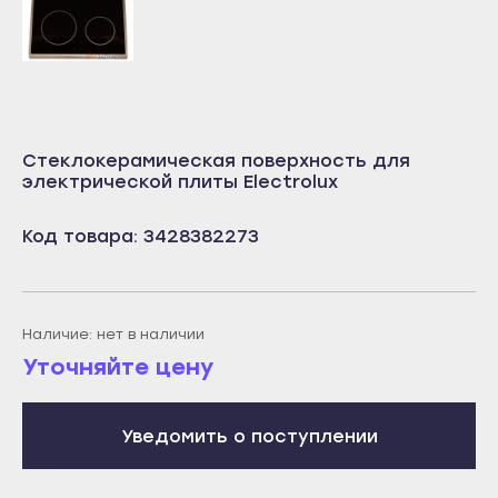
Учалы
Салават
Янаул
Сибай
Улан-Удэ
Стерлитамак
Бабушкин
Туймазы
Стеклокерамическая поверхность для
Гусиноозёрск
Учалы
электрической плиты Electrolux
Закаменск
Янаул
Кяхта
Код товара: 3428382273
Улан-Удэ
Северобайкальск
Бабушкин
Горно-Алтайск
Гусиноозёрск
Наличие: нет в наличии
Махачкала
Закаменск
Уточняйте цену
Буйнакск
Кяхта
Дагестанские Огни
Северобайкальск
Уведомить о поступлении
Дербент
Горно-Алтайск
Избербаш
Махачкала