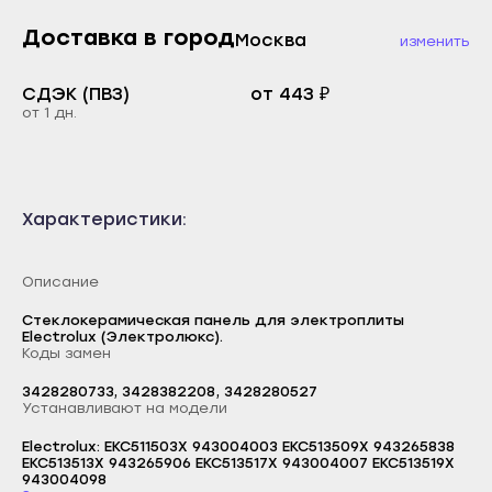
Каспийск
Доставка в город
Буйнакск
Москва
изменить
Кизилюрт
Дагестанские Огни
Кизляр
СДЭК (ПВЗ)
от 443 ₽
Дербент
от 1 дн.
Хасавюрт
Избербаш
Южно-Сухокумск
Каспийск
Магас
Кизилюрт
Характеристики:
Карабулак
Кизляр
Малгобек
Хасавюрт
Описание
Назрань
Южно-Сухокумск
Стеклокерамическая панель для электроплиты
Сунжа
Electrolux (Электролюкс).
Магас
Коды замен
Нальчик
Карабулак
3428280733, 3428382208, 3428280527
Баксан
Устанавливают на модели
Малгобек
Майский
Electrolux: EKC511503X 943004003 EKC513509X 943265838
Назрань
EKC513513X 943265906 EKC513517X 943004007 EKC513519X
Логин
Нарткала
943004098
Сунжа