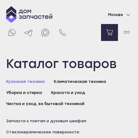
Стеклокерамическая поверхность для
Москва
электрической плиты Electrolux
Уточняйте цену
Уведомить о поступлении
Выберите город
Каталог товаров
Майкоп
Кухонная техника
Климатическая техника
Адыгейск
Уборка и стирка
Красота и уход
Уфа
Агидель
Чистка и уход за бытовой техникой
Баймак
Майкоп
Запчасти к плитам и духовым шкафам
Белебей
Адыгейск
Стеклокерамические поверхности
Белорецк
Уфа