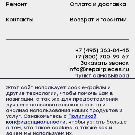
Ремонт
Оплата и доставка
Краснослободск
Саранск
Рузаевка
Контакты
Возврат и гарантии
Ардатов
Темников
Инсар
Якутск
Ковылкино
Алдан
Краснослободск
+7 (495) 363-84-45
Верхоянск
+7 (800) 700-99-67
Рузаевка
Заказать звонок
Вилюйск
Темников
info@repairpieces.ru
Ленск
Пункт самовывоза
Якутск
Мирный
г. Москва, шоссе Энтузиастов, д.31, ст.38 Торгово-
Алдан
Этот сайт использует cookie-файлы и
офисный центр 31, 1 этаж, павильон Б5
Нерюнгри
другие технологии, чтобы помочь Вам в
часы работы: ежедневно с 10:00 до 19:00
Верхоянск
навигации, а так же для предоставления
Нюрба
лучшего пользовательского опыта и
Вилюйск
анализа использования наших продуктов и
Олёкминск
услуг. Ознакомьтесь с
Политикой
Ленск
Покровск
конфиденциальности
, чтобы узнать больше
Мирный
о том, что такое cookies, а также как и
Политика конфиденциальности
Среднеколымск
Пользовательское соглашение
зачем мы используем их.
Нерюнгри