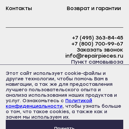
Краснослободск
Контакты
Возврат и гарантии
Саранск
Рузаевка
Ардатов
Темников
Инсар
Якутск
Ковылкино
+7 (495) 363-84-45
Алдан
+7 (800) 700-99-67
Краснослободск
Заказать звонок
Верхоянск
Рузаевка
info@repairpieces.ru
Вилюйск
Пункт самовывоза
Темников
Ленск
г. Москва, шоссе Энтузиастов, д.31, ст.38 Торгово-
Этот сайт использует cookie-файлы и
Якутск
офисный центр 31, 1 этаж, павильон Б5
Мирный
другие технологии, чтобы помочь Вам в
часы работы: ежедневно с 10:00 до 19:00
Алдан
навигации, а так же для предоставления
Нерюнгри
лучшего пользовательского опыта и
Верхоянск
анализа использования наших продуктов и
Нюрба
услуг. Ознакомьтесь с
Политикой
Вилюйск
конфиденциальности
Олёкминск
, чтобы узнать больше
Ленск
о том, что такое cookies, а также как и
Политика конфиденциальности
Покровск
Пользовательское соглашение
зачем мы используем их.
Мирный
Публичная оферта
Среднеколымск
Принять
Нерюнгри