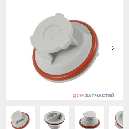
Бирск
Агидель
Благовещенск
Баймак
Давлеканово
Белебей
Дюртюли
Белорецк
Ишимбай
Бирск
Кумертау
Благовещенск
Межгорье
Давлеканово
Мелеуз
Дюртюли
Нефтекамск
Ишимбай
Октябрьский
Кумертау
Салават
Межгорье
Сибай
Мелеуз
Стерлитамак
Нефтекамск
Туймазы
Октябрьский