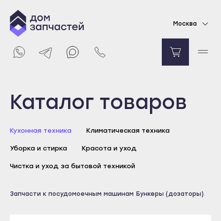
Крышка дозатора для посудомоечной
Москва
машины Electrolux
Уточняйте цену
Уведомить о поступлении
Выберите город
Каталог товаров
Майкоп
Кухонная техника
Климатическая техника
Адыгейск
Уборка и стирка
Красота и уход
Уфа
Агидель
Чистка и уход за бытовой техникой
Баймак
Майкоп
Запчасти к посудомоечным машинам
Бункеры (дозаторы)
Белебей
Адыгейск
Белорецк
Уфа