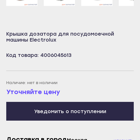
Учалы
Салават
Янаул
Сибай
Улан-Удэ
Стерлитамак
Крышка дозатора для посудомоечной
Бабушкин
машины Electrolux
Туймазы
Гусиноозёрск
Учалы
Код товара: 4006045613
Закаменск
Янаул
Кяхта
Улан-Удэ
Северобайкальск
Бабушкин
Наличие: нет в наличии
Горно-Алтайск
Гусиноозёрск
Уточняйте цену
Махачкала
Закаменск
Буйнакск
Кяхта
Уведомить о поступлении
Дагестанские Огни
Северобайкальск
Дербент
Горно-Алтайск
Избербаш
Доставка в город
Махачкала