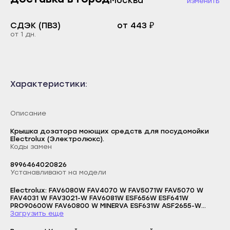
Москва
изменить
Каспийск
Буйнакск
Кизилюрт
СДЭК (ПВЗ)
от 443 ₽
Дагестанские Огни
от 1 дн.
Кизляр
Дербент
Хасавюрт
Избербаш
Южно-Сухокумск
Каспийск
Характеристики:
Магас
Кизилюрт
Карабулак
Описание
Кизляр
Малгобек
Хасавюрт
Крышка дозатора моющих средств для посудомойки
Electrolux (Электролюкс).
Назрань
Коды замен
Южно-Сухокумск
Сунжа
Магас
8996464020826
Нальчик
Устанавливают на модели
Карабулак
Баксан
Electrolux: FAV6080W FAV4070 W FAV5071W FAV5070 W
Малгобек
FAV4031 W FAV3021-W FAV6081W ESF656W ESF641W
Майский
PRO90600W FAV60800 W MINERVA ESF631W ASF2655-W
Логин
Назрань
ESF656W ESF642 W F40808 W FAV40719W FAV40710W
Загрузить еще
FAV80800W FAV50800W FAV50800W 40480D 40480W
Нарткала
E-mail
FAV50710W 60500W PROCOMFORT 90500W ESF667 W
Сунжа