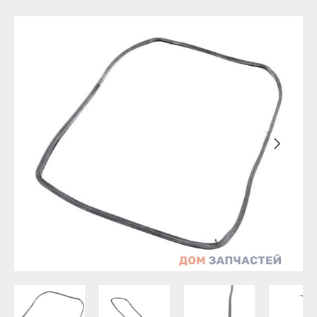
Бирск
Агидель
Благовещенск
Баймак
Давлеканово
Белебей
Дюртюли
Белорецк
Ишимбай
Бирск
Кумертау
Благовещенск
Межгорье
Давлеканово
Мелеуз
Дюртюли
Нефтекамск
Ишимбай
Октябрьский
Кумертау
Салават
Межгорье
Сибай
Мелеуз
Стерлитамак
Нефтекамск
Туймазы
Октябрьский