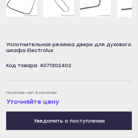
Учалы
Салават
Янаул
Сибай
Улан-Удэ
Стерлитамак
Бабушкин
Туймазы
Уплотнительная резинка двери для духового
Гусиноозёрск
Учалы
шкафа Electrolux
Закаменск
Янаул
Кяхта
Код товара: 4071302402
Улан-Удэ
Северобайкальск
Бабушкин
Горно-Алтайск
Гусиноозёрск
Наличие: нет в наличии
Махачкала
Закаменск
Уточняйте цену
Буйнакск
Кяхта
Дагестанские Огни
Северобайкальск
Уведомить о поступлении
Дербент
Горно-Алтайск
Избербаш
Махачкала