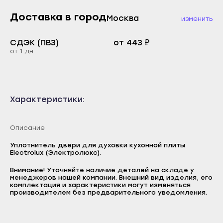
Каспийск
Буйнакск
Доставка в город
Москва
изменить
Кизилюрт
Дагестанские Огни
Кизляр
СДЭК (ПВЗ)
от 443 ₽
Дербент
от 1 дн.
Хасавюрт
Избербаш
Южно-Сухокумск
Каспийск
Магас
Кизилюрт
Характеристики:
Карабулак
Кизляр
Малгобек
Хасавюрт
Описание
Назрань
Южно-Сухокумск
Уплотнитель двери для духовки кухонной плиты
Сунжа
Electrolux (Электролюкс).
Магас
Нальчик
Внимание! Уточняйте наличие деталей на складе у
Карабулак
Логин
менеджеров нашей компании. Внешний вид изделия, его
Баксан
комплектация и характеристики могут изменяться
Малгобек
E-mail
производителем без предварительного уведомления.
Майский
Назрань
Пароль
Нарткала
Сунжа