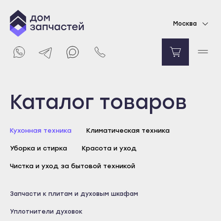
Уплотнительная резинка двери для духового
Москва
шкафа Electrolux
Уточняйте цену
Уведомить о поступлении
Выберите город
Каталог товаров
Майкоп
Кухонная техника
Климатическая техника
Адыгейск
Уборка и стирка
Красота и уход
Уфа
Агидель
Чистка и уход за бытовой техникой
Баймак
Майкоп
Запчасти к плитам и духовым шкафам
Белебей
Адыгейск
Уплотнители духовок
Белорецк
Уфа