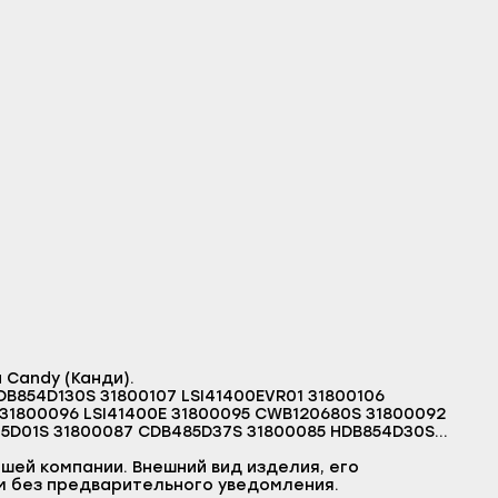
Candy (Канди).
B854D130S 31800107 LSI41400EVR01 31800106
3 31800096 LSI41400E 31800095 CWB120680S 31800092
475D01S 31800087 CDB485D37S 31800085 HDB854D30S
800078 CWB100601S 31800077 CWB130701S 31800076
00053 BELWM13VI 31800052 HWB28030S 31800047
шей компании. Внешний вид изделия, его
 31800035 LI3800E 31800034 CWB12037S 31800029
м без предварительного уведомления.