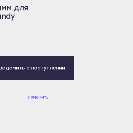
амм для
andy
ведомить о поступлении
изменить