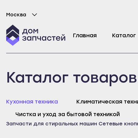
Москва
Выберите город
Переключатель программ для стирально
Главная
Каталог
6234
₽
Майкоп
Любань
Каталог товаров
Адыгейск
Мурино
Уфа
Никольское
Агидель
Новая Ладога
Майк
Кухонная техника
Климатическая техн
Баймак
Отрадное
Адыг
Чистка и уход за бытовой техникой
Белебей
Пикалёво
Уфа
Запчасти для стиральных машин
Сетевые кноп
Белорецк
Подпорожье
Агид
Бирск
Приморск
Байм