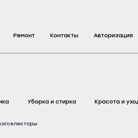
й машины Candy
Ремонт
Контакты
Авторизация
оп
Харовск
Дмитровск
ика
Уборка и стирка
Красота и ухо
ейск
Череповец
Ливны
Воронеж
Малоархангельск
ки/селекторы
ель
Бобров
Мценск
ак
Богучар
Новосиль