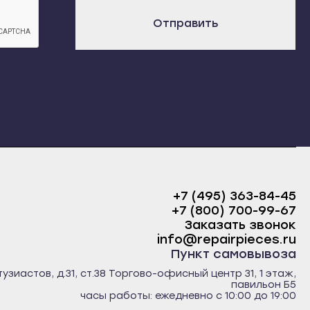
C105TXT16S 31000961 CM146TXT14M 31000913 HNF616780
х
00878 HNL612680 31000875 CM166TXT84S 31000864
Отправить
 MAF1275AAW31 31000826 MAF1375AAW31 31000825
916783M 31000802 HNL6166S83M 31000801 HNL916683M
0797 HNS912516S 31000795 CKDHNL3137 31000791
16784 31000773 HNL614684 31000772 HNL616684
725 HNL6856Z30 31000699 B843RU 31001248
+7 (495) 363-84-45
+7 (800) 700-99-67
Заказать звонок
info@repairpieces.ru
Пункт самовывоза
тузиастов, д.31, ст.38 Торгово-офисный центр 31, 1 этаж,
павильон Б5
часы работы: ежедневно с 10:00 до 19:00