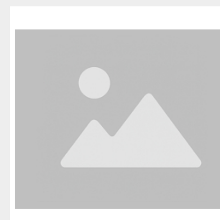
Благовещенск
Приозерск
Беле
Давлеканово
Светогорск
Бело
Дюртюли
Сертолово
Бирс
Ишимбай
Сланцы
Благ
Кумертау
Сосновый Бор
Давл
Межгорье
Сясьстрой
Дюр
Мелеуз
Тихвин
Ишим
Нефтекамск
Тосно
Куме
Октябрьский
Шлиссельбург
Межг
Салават
Липецк
Меле
Сибай
Грязи
Нефт
Стерлитамак
Данков
Октя
Туймазы
Елец
Сала
Учалы
Задонск
Сиба