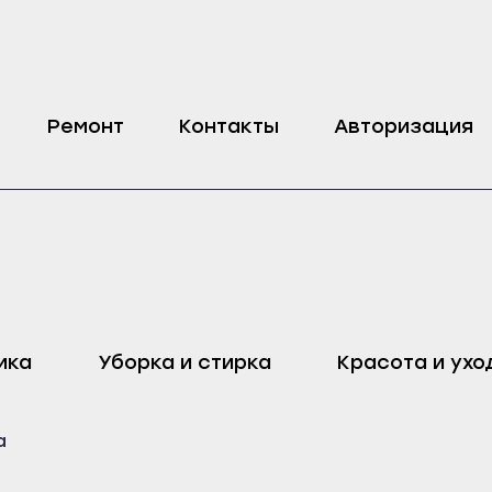
я посудомоечной машины Indesit
Ремонт
Контакты
Авторизация
оп
Харовск
Дмитровск
ика
Уборка и стирка
Красота и ухо
ейск
Череповец
Ливны
Воронеж
Малоархангельск
а
ель
Бобров
Мценск
ак
Богучар
Новосиль