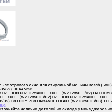
литамак
Гаврилов Посад
Верещагино
азы
Заволжск
Горнозаводск
ы
Кинешма
Гремячинск
л
Комсомольск
Губаха
-Удэ
Кохма
Добрянка
шкин
Наволоки
Кизел
ноозёрск
Плёс
Красновишерск
менск
Приволжск
Краснокамск
а
Пучеж
Кудымкар
Логин
робайкальск
Родники
Кунгур
E-mail
ь смотрового окна для стиральной машины Bosch (Бош),
о-Алтайск
Тейково
Лысьва
439853, 00446225
Пароль
 FREEDOM PERFORMANCE EXXCEL (WVT2850EE/02) FREEDOM 
чкала
Фурманов
Нытва
CE EXXCEL (WVT2850GB/02) FREEDOM PERFORMANCE EXXCEL
Отправить
/02) FREEDOM PERFORMANCE LOGIXX (WVT3250GB/03) TOTA
акск
Шуя
Оса
 (WDI1440GB/03) TOTALTEXTILE MANAGEMENT (WDI1440GB/
еще
Войти
LE MANAGEMENT (WDI1442GB/06) TOTALTEXTILE MANAGEMEN
Уточняйте наличие деталей на складе у менеджеров на
Вернуться назад
станские Огни
Южа
Оханск