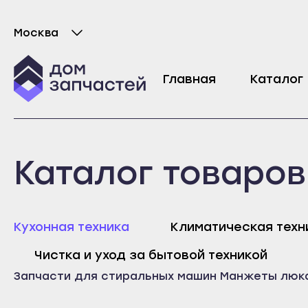
Москва
Выберите город
Электронный модуль управления ODRA дл
Главная
Каталог
9299
₽
Майкоп
Любань
Каталог товаров
Адыгейск
Мурино
Уфа
Никольское
Агидель
Новая Ладога
Майк
Кухонная техника
Климатическая техн
Баймак
Отрадное
Адыг
Чистка и уход за бытовой техникой
Белебей
Пикалёво
Уфа
Запчасти для стиральных машин
Манжеты люк
Белорецк
Подпорожье
Агид
Бирск
Приморск
Байм