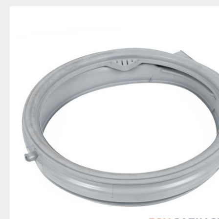
Благовещенск
Приозерск
Беле
Давлеканово
Светогорск
Бело
Дюртюли
Сертолово
Бирс
Ишимбай
Сланцы
Благ
Кумертау
Сосновый Бор
Давл
Межгорье
Сясьстрой
Дюр
Мелеуз
Тихвин
Ишим
Нефтекамск
Тосно
Куме
Октябрьский
Шлиссельбург
Межг
Салават
Липецк
Меле
Сибай
Грязи
Нефт
Стерлитамак
Данков
Октя
Туймазы
Елец
Сала
Учалы
Задонск
Сиба