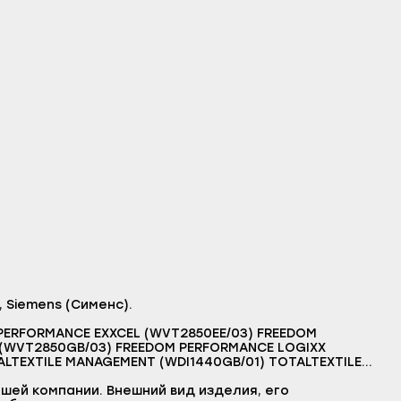
 Siemens (Сименс).
PERFORMANCE EXXCEL (WVT2850EE/03) FREEDOM
 (WVT2850GB/03) FREEDOM PERFORMANCE LOGIXX
LTEXTILE MANAGEMENT (WDI1440GB/01) TOTALTEXTILE
04) TOTALTEXTILE MANAGEMENT (WDI1440GB/06)
T (WDI1442GB/07) TW-865 (3TW865B/04) TW-865
шей компании. Внешний вид изделия, его