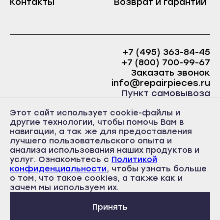
Контакты
Возврат и гарантии
Краснослободск
Саранск
Рузаевка
Ардатов
Темников
Инсар
+7 (495) 363-84-45
Якутск
+7 (800) 700-99-67
Ковылкино
Алдан
Заказать звонок
Краснослободск
info@repairpieces.ru
Верхоянск
Пункт самовывоза
Рузаевка
Вилюйск
г. Москва, шоссе Энтузиастов, д.31, ст.38 Торгово-
Темников
Этот сайт использует cookie-файлы и
офисный центр 31, 1 этаж, павильон Б5
Ленск
другие технологии, чтобы помочь Вам в
часы работы: ежедневно с 10:00 до 19:00
Якутск
навигации, а так же для предоставления
Мирный
лучшего пользовательского опыта и
Алдан
Нерюнгри
анализа использования наших продуктов и
Верхоянск
услуг. Ознакомьтесь с
Политикой
Нюрба
конфиденциальности
, чтобы узнать больше
Вилюйск
о том, что такое cookies, а также как и
Политика конфиденциальности
Олёкминск
Пользовательское соглашение
зачем мы используем их.
Ленск
Публичная оферта
Покровск
Мирный
Принять
Среднеколымск
Нерюнгри