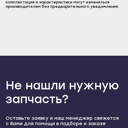
(KGV39XW20R/01) KGS39V25/02 (KGV39VW13R/02)
комплектация и характеристики могут изменяться
Пароль
Прохладный
производителем без предварительного уведомления.
Нальчик
Отправить
Терек
Баксан
Тырныауз
Войти
Вернуться назад
Майский
Регистрация
Чегем
Забыли пароль
Нарткала
Регистрация
Элиста
Прохладный
Городовиковск
Терек
Лагань
Тырныауз
Черкесск
Чегем
Карачаевск
Не нашли нужную
Элиста
Теберда
Городовиковск
запчасть?
Усть-Джегута
Лагань
Петрозаводск
Черкесск
Беломорск
Оставьте заявку и наш менеджер свяжется
Карачаевск
с Вами для помощи в подборе и заказе
Кемь
Теберда