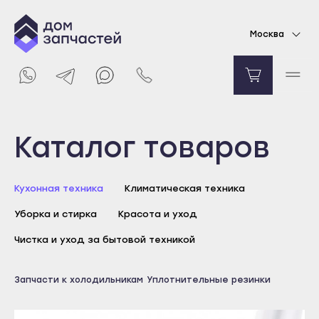
Уплотнительная резинка двери морозильной
Москва
камеры для холодильника Bosch
8316
₽
Уведомить о поступлении
Выберите город
Каталог товаров
Майкоп
Кухонная техника
Климатическая техника
Адыгейск
Уборка и стирка
Красота и уход
Уфа
Агидель
Чистка и уход за бытовой техникой
Баймак
Майкоп
Запчасти к холодильникам
Уплотнительные резинки
Белебей
Адыгейск
Белорецк
Уфа