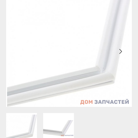
Бирск
Агидель
Благовещенск
Баймак
Давлеканово
Белебей
Дюртюли
Белорецк
Ишимбай
Бирск
Кумертау
Благовещенск
Межгорье
Давлеканово
Мелеуз
Дюртюли
Нефтекамск
Ишимбай
Октябрьский
Кумертау
Салават
Межгорье
Сибай
Мелеуз
Стерлитамак
Нефтекамск
Туймазы
Октябрьский