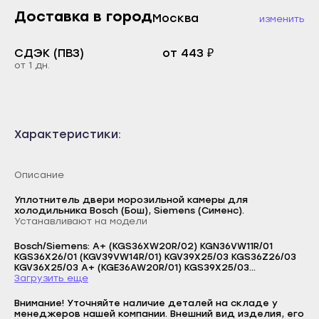
Каспийск
Доставка в город
Москва
изменить
Буйнакск
Кизилюрт
Дагестанские Огни
СДЭК (ПВЗ)
от 443 ₽
Кизляр
от 1 дн.
Дербент
Хасавюрт
Избербаш
Южно-Сухокумск
Каспийск
Магас
Характеристики:
Кизилюрт
Карабулак
Кизляр
Малгобек
Описание
Хасавюрт
Назрань
Уплотнитель двери морозильной камеры для
Южно-Сухокумск
холодильника Bosch (Бош), Siemens (Сименс).
Сунжа
Устанавливают на модели
Магас
Нальчик
Bosch/Siemens: A+ (KGS36XW20R/02) KGN36VW11R/01
Карабулак
KGS36X26/01 (KGV39VW14R/01) KGV39X25/03 KGS36Z26/03
Баксан
KGV36X25/03 A+ (KGE36AW20R/01) KGS39X25/03
Малгобек
KGV39Z35/01 A+ (KGS36VW20R/01) KGS36X25/02
Загрузить еще
Логин
Майский
KGS33Z25/02 A+ (KGV39VW20R/03) KGV33V25/02
Назрань
KG39EX35/02 KGN36VW19R/01 (KGV39VW14R/02) A+
Внимание! Уточняйте наличие деталей на складе у
E-mail
Нарткала
(KGV36VW20U/01) KGV39V25/02 A+ (KGV36VW20R/04) A+
менеджеров нашей компании. Внешний вид изделия, его
Сунжа