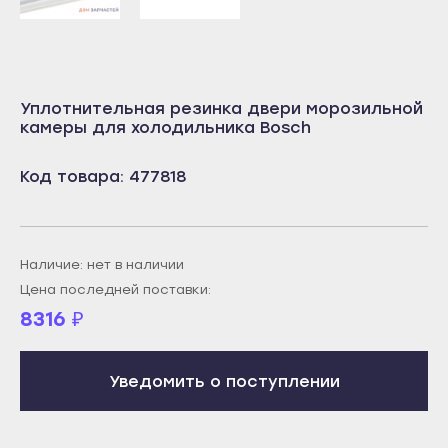
Учалы
Салават
Янаул
Сибай
Улан-Удэ
Стерлитамак
Уплотнительная резинка двери морозильной
Бабушкин
Туймазы
камеры для холодильника Bosch
Гусиноозёрск
Учалы
Код товара: 477818
Закаменск
Янаул
Кяхта
Улан-Удэ
Северобайкальск
Бабушкин
Наличие: нет в наличии
Горно-Алтайск
Гусиноозёрск
Цена последней поставки:
Махачкала
8316
₽
Закаменск
Буйнакск
Кяхта
Дагестанские Огни
Уведомить о поступлении
Северобайкальск
Дербент
Горно-Алтайск
Избербаш
Махачкала