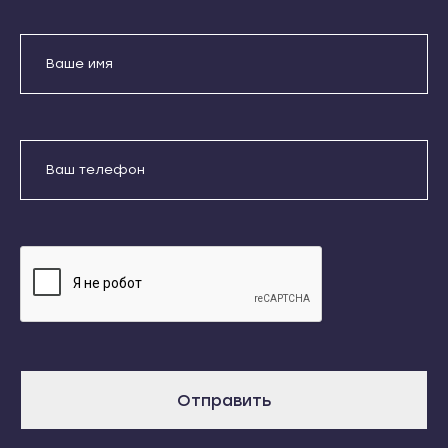
Кондопога
Усть-Джегута
Костомукша
Петрозаводск
Лахденпохья
Беломорск
Медвежьегорск
Кемь
Олонец
Отправить
Кондопога
Питкяранта
Костомукша
Даю согласие на обработку
Пудож
Лахденпохья
персональных данных
Сегежа
Медвежьегорск
Сортавала
Олонец
Суоярви
Питкяранта
Сыктывкар
Пудож
Воркута
Сегежа
Отправить
Вуктыл
Сортавала
Емва
Суоярви