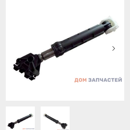
Бирск
Агидель
Благовещенск
Баймак
Давлеканово
Белебей
Дюртюли
Белорецк
Ишимбай
Бирск
Кумертау
Благовещенск
Межгорье
Давлеканово
Мелеуз
Дюртюли
Нефтекамск
Ишимбай
Октябрьский
Кумертау
Салават
Межгорье
Сибай
Мелеуз
Стерлитамак
Нефтекамск
Туймазы
Октябрьский