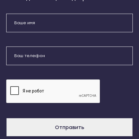
Кондопога
Усть-Джегута
Костомукша
Петрозаводск
Лахденпохья
Беломорск
Медвежьегорск
Кемь
Олонец
Кондопога
Отправить
Питкяранта
Костомукша
Даю согласие на обработку
Пудож
Лахденпохья
персональных данных
Сегежа
Медвежьегорск
Сортавала
Олонец
Суоярви
Питкяранта
Сыктывкар
Пудож
Воркута
Сегежа
Вуктыл
Отправить
Сортавала
Емва
Суоярви