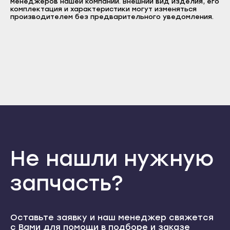
менеджеров нашей компании. Внешний вид изделия, его
Прохладный
Пароль
комплектация и характеристики могут изменяться
Нальчик
производителем без предварительного уведомления.
Терек
Отправить
Баксан
Тырныауз
Войти
Вернуться назад
Майский
Регистрация
Чегем
Забыли пароль
Нарткала
Регистрация
Элиста
Прохладный
Городовиковск
Терек
Лагань
Тырныауз
Черкесск
Чегем
Карачаевск
Элиста
Не нашли нужную
Теберда
Городовиковск
Усть-Джегута
запчасть?
Лагань
Петрозаводск
Черкесск
Беломорск
Карачаевск
Оставьте заявку и наш менеджер свяжется
Кемь
с Вами для помощи в подборе и заказе
Теберда