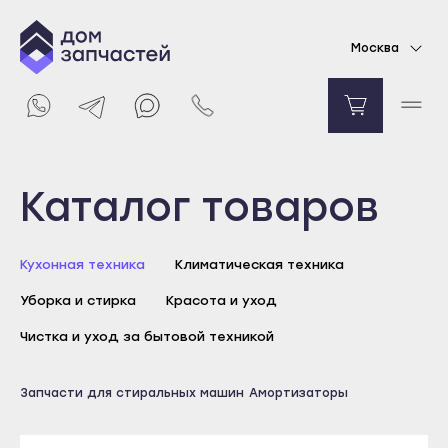
Амортизатор для стиральной машины
Москва
Whirlpool 120N
Уточняйте цену
Уведомить о поступлении
Выберите город
Каталог товаров
Майкоп
Кухонная техника
Климатическая техника
Адыгейск
Уборка и стирка
Красота и уход
Уфа
Агидель
Чистка и уход за бытовой техникой
Баймак
Майкоп
Запчасти для стиральных машин
Амортизаторы
Белебей
Адыгейск
Белорецк
Уфа