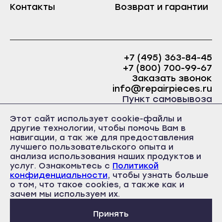
Контакты
Возврат и гарантии
Краснослободск
Саранск
Рузаевка
Ардатов
Темников
Инсар
Якутск
+7 (495) 363-84-45
Ковылкино
+7 (800) 700-99-67
Алдан
Заказать звонок
Краснослободск
Верхоянск
info@repairpieces.ru
Рузаевка
Пункт самовывоза
Вилюйск
Темников
г. Москва, шоссе Энтузиастов, д.31, ст.38 Торгово-
Этот сайт использует cookie-файлы и
Ленск
офисный центр 31, 1 этаж, павильон Б5
Якутск
другие технологии, чтобы помочь Вам в
часы работы: ежедневно с 10:00 до 19:00
Мирный
навигации, а так же для предоставления
Алдан
лучшего пользовательского опыта и
Нерюнгри
анализа использования наших продуктов и
Верхоянск
услуг. Ознакомьтесь с
Политикой
Нюрба
Вилюйск
конфиденциальности
, чтобы узнать больше
Олёкминск
о том, что такое cookies, а также как и
Политика конфиденциальности
Ленск
Пользовательское соглашение
зачем мы используем их.
Покровск
Публичная оферта
Мирный
Принять
Среднеколымск
Нерюнгри