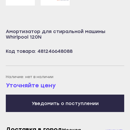
Учалы
Салават
Янаул
Сибай
Улан-Удэ
Стерлитамак
Амортизатор для стиральной машины
Бабушкин
Туймазы
Whirlpool 120N
Гусиноозёрск
Учалы
Код товара: 481246648088
Закаменск
Янаул
Кяхта
Улан-Удэ
Северобайкальск
Бабушкин
Наличие: нет в наличии
Горно-Алтайск
Гусиноозёрск
Уточняйте цену
Махачкала
Закаменск
Буйнакск
Кяхта
Уведомить о поступлении
Дагестанские Огни
Северобайкальск
Дербент
Горно-Алтайск
Избербаш
Доставка в город
Махачкала