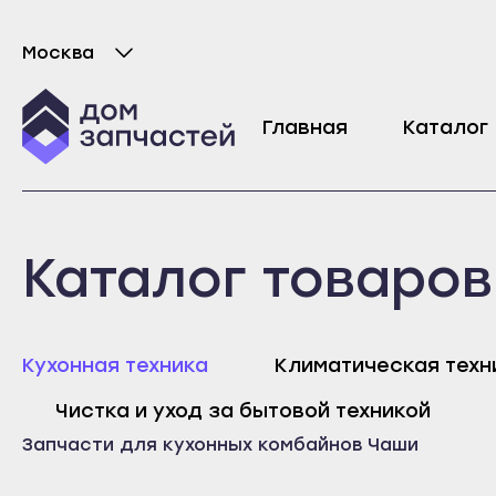
Москва
Выберите город
Крышка чаши блендера для кухонного ко
Главная
Каталог
2658
₽
Майкоп
Любань
Каталог товаров
Адыгейск
Мурино
Уфа
Никольское
Агидель
Новая Ладога
Майк
Кухонная техника
Климатическая техн
Баймак
Отрадное
Адыг
Чистка и уход за бытовой техникой
Белебей
Пикалёво
Уфа
Запчасти для кухонных комбайнов
Чаши
Белорецк
Подпорожье
Агид
Бирск
Приморск
Байм