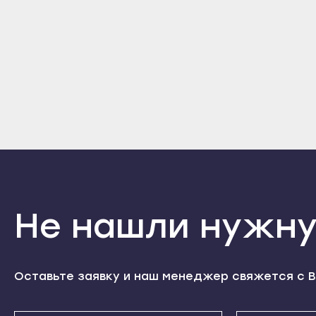
MK50800CH/03 MK50800CH/04 MK50850/02 MK50850/03 MK50850/04 MK51000/02 MK5180
MK52000/02 MK52800/02 MK52800/03 MK52800/04 MK53000/02 MK53000CH/02 MK53800/02 MK53800/03 M
Кизилюрт
Высоковск
Дерб
Кизляр
Голицыно
Избе
Хасавюрт
Дедовск
Касп
Южно-Сухокумск
Дзержинский
Кизи
Магас
Дмитров
Кизл
Карабулак
Долгопрудный
Хаса
Малгобек
Домодедово
Южно
Назрань
Дрезна
Мага
Сунжа
Дубна
Кара
Не нашли нужну
Нальчик
Егорьевск
Малг
Баксан
Жуковский
Назр
Майский
Зарайск
Сунж
Оставьте заявку и наш менеджер свяжется с В
Нарткала
Звенигород
Наль
Прохладный
Ивантеевка
Бакс