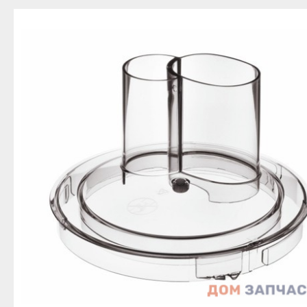
Благовещенск
Приозерск
Беле
Давлеканово
Светогорск
Бело
Дюртюли
Сертолово
Бирс
Ишимбай
Сланцы
Благ
Кумертау
Сосновый Бор
Давл
Межгорье
Сясьстрой
Дюр
Мелеуз
Тихвин
Ишим
Нефтекамск
Тосно
Куме
Октябрьский
Шлиссельбург
Межг
Салават
Липецк
Меле
Сибай
Грязи
Нефт
Стерлитамак
Данков
Октя
Туймазы
Елец
Сала
Учалы
Задонск
Сиба