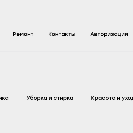
мбайна Bosch
Ремонт
Контакты
Авторизация
оп
Харовск
Дмитровск
ика
Уборка и стирка
Красота и ухо
ейск
Череповец
Ливны
Воронеж
Малоархангельск
ель
Бобров
Мценск
ак
Богучар
Новосиль