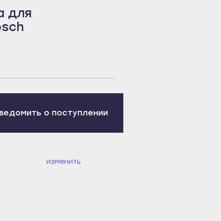
а для
osch
ведомить о поступлении
изменить