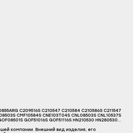
20855ARG C209516S C210547 C210584 C210586S C211547
08503S CMF10584S CNE103T04S CNL08503S CNL10537S
GOF08501S GOF51016S GOF51116S HN210530 HN280530
T01S ILB80T01S LACLASSIC42 LAIN3100WT LAKM150WD
LB823CFMA LB824CFH LBA0400 LBA0400CH LBA0400ISR
шей компании. Внешний вид изделия, его