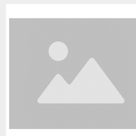
Благовещенск
Приозерск
Беле
Давлеканово
Светогорск
Бело
Дюртюли
Сертолово
Бирс
Ишимбай
Сланцы
Благ
Кумертау
Сосновый Бор
Давл
Межгорье
Сясьстрой
Дюр
Мелеуз
Тихвин
Ишим
Нефтекамск
Тосно
Куме
Октябрьский
Шлиссельбург
Межг
Салават
Липецк
Меле
Сибай
Грязи
Нефт
Стерлитамак
Данков
Октя
Туймазы
Елец
Сала
Учалы
Задонск
Сиба