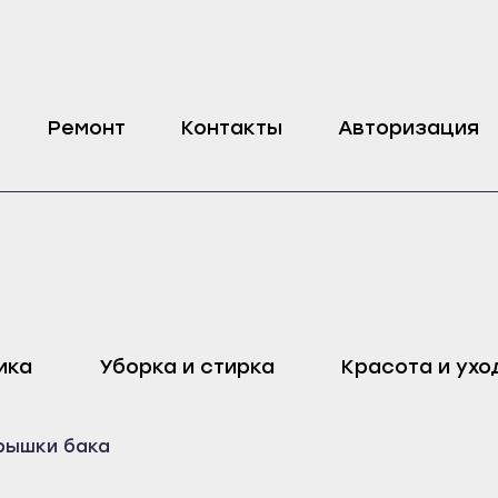
ашины Candy
Ремонт
Контакты
Авторизация
оп
Харовск
Дмитровск
ика
Уборка и стирка
Красота и ухо
ейск
Череповец
Ливны
Воронеж
Малоархангельск
рышки бака
ель
Бобров
Мценск
ак
Богучар
Новосиль