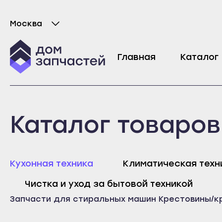
Москва
Выберите город
Крестовина барабана для стиральной м
Главная
Каталог
10001
₽
Майкоп
Любань
Каталог товаров
Адыгейск
Мурино
Уфа
Никольское
Агидель
Новая Ладога
Майк
Кухонная техника
Климатическая техн
Баймак
Отрадное
Адыг
Чистка и уход за бытовой техникой
Белебей
Пикалёво
Уфа
Запчасти для стиральных машин
Крестовины/к
Белорецк
Подпорожье
Агид
Бирск
Приморск
Байм