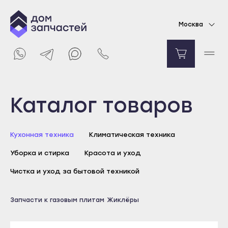
Комплект форсунок для газовой варочной
Москва
поверхности Electrolux, Zanussi, AEG
Уточняйте цену
Уведомить о поступлении
Выберите город
Каталог товаров
Майкоп
Кухонная техника
Климатическая техника
Адыгейск
Уборка и стирка
Красота и уход
Уфа
Агидель
Чистка и уход за бытовой техникой
Баймак
Майкоп
Запчасти к газовым плитам
Жиклёры
Белебей
Адыгейск
Белорецк
Уфа