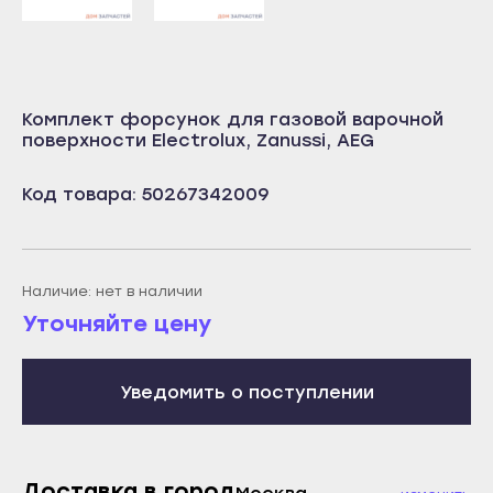
Учалы
Салават
Янаул
Сибай
Улан-Удэ
Стерлитамак
Комплект форсунок для газовой варочной
Бабушкин
Туймазы
поверхности Electrolux, Zanussi, AEG
Гусиноозёрск
Учалы
Код товара: 50267342009
Закаменск
Янаул
Кяхта
Улан-Удэ
Северобайкальск
Бабушкин
Наличие: нет в наличии
Горно-Алтайск
Гусиноозёрск
Уточняйте цену
Махачкала
Закаменск
Буйнакск
Кяхта
Уведомить о поступлении
Дагестанские Огни
Северобайкальск
Дербент
Горно-Алтайск
Избербаш
Махачкала
Доставка в город