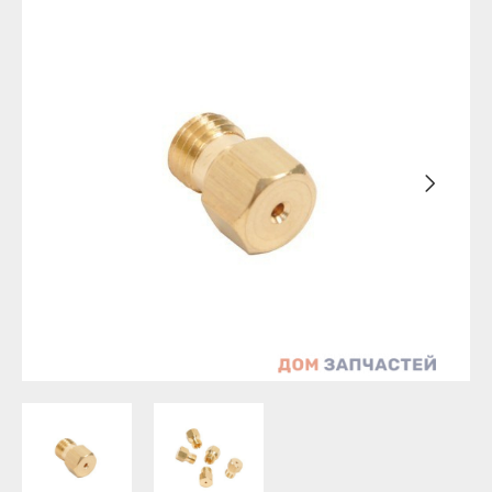
Бирск
Агидель
Благовещенск
Баймак
Давлеканово
Белебей
Дюртюли
Белорецк
Ишимбай
Бирск
Кумертау
Благовещенск
Межгорье
Давлеканово
Мелеуз
Дюртюли
Нефтекамск
Ишимбай
Октябрьский
Кумертау
Салават
Межгорье
Сибай
Мелеуз
Стерлитамак
Нефтекамск
Туймазы
Октябрьский