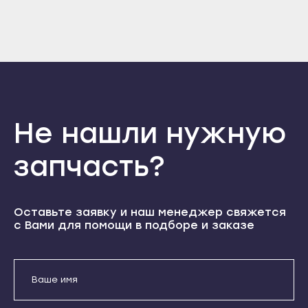
Прохладный
Нальчик
Войти
Вернуться назад
Регистрация
Терек
Баксан
Забыли пароль
Тырныауз
Регистрация
Майский
Чегем
Нарткала
Элиста
Прохладный
Городовиковск
Не нашли нужную
Терек
Лагань
Тырныауз
запчасть?
Черкесск
Чегем
Карачаевск
Элиста
Теберда
Оставьте заявку и наш менеджер свяжется
Городовиковск
с Вами для помощи в подборе и заказе
Усть-Джегута
Лагань
Петрозаводск
Черкесск
Беломорск
Карачаевск
Кемь
Теберда