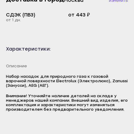
Москва
изменить
Каспийск
Буйнакск
Кизилюрт
СДЭК (ПВЗ)
от 443 ₽
Дагестанские Огни
от 1 дн.
Кизляр
Дербент
Хасавюрт
Избербаш
Южно-Сухокумск
Каспийск
Характеристики:
Магас
Кизилюрт
Карабулак
Кизляр
Описание
Малгобек
Хасавюрт
Набор насадок для природного газа к газовой
варочной поверхности Electrolux (Электролюкс), Zanussi
Назрань
Южно-Сухокумск
(Занусси), AEG (АЕГ).
Сунжа
Магас
Внимание! Уточняйте наличие деталей на складе у
Нальчик
менеджеров нашей компании. Внешний вид изделия, его
Логин
Карабулак
комплектация и характеристики могут изменяться
производителем без предварительного уведомления.
Баксан
E-mail
Малгобек
Майский
Пароль
Назрань
Нарткала
Сунжа
Отправить