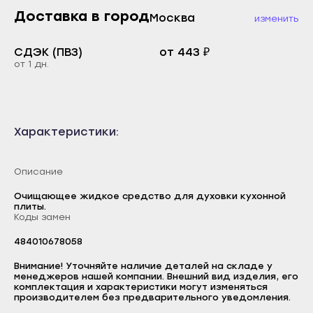
Каспийск
Доставка в город
Москва
изменить
Буйнакск
Кизилюрт
Дагестанские Огни
СДЭК (ПВЗ)
от 443 ₽
Кизляр
Дербент
от 1 дн.
Хасавюрт
Избербаш
Южно-Сухокумск
Каспийск
Магас
Характеристики:
Кизилюрт
Карабулак
Кизляр
Малгобек
Описание
Хасавюрт
Назрань
Очищающее жидкое средство для духовки кухонной
Южно-Сухокумск
плиты.
Сунжа
Коды замен
Магас
Нальчик
484010678058
Карабулак
Баксан
Логин
Малгобек
Внимание! Уточняйте наличие деталей на складе у
менеджеров нашей компании. Внешний вид изделия, его
Майский
E-mail
комплектация и характеристики могут изменяться
Назрань
производителем без предварительного уведомления.
Нарткала
Пароль
Сунжа