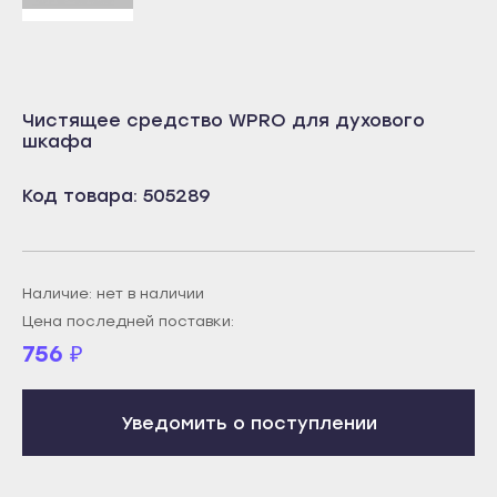
Учалы
Салават
Янаул
Сибай
Улан-Удэ
Стерлитамак
Чистящее средство WPRO для духового
Бабушкин
Туймазы
шкафа
Гусиноозёрск
Учалы
Код товара: 505289
Закаменск
Янаул
Кяхта
Улан-Удэ
Северобайкальск
Бабушкин
Наличие: нет в наличии
Горно-Алтайск
Гусиноозёрск
Цена последней поставки:
Махачкала
756
₽
Закаменск
Буйнакск
Кяхта
Дагестанские Огни
Северобайкальск
Уведомить о поступлении
Дербент
Горно-Алтайск
Избербаш
Махачкала