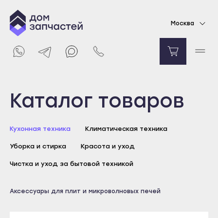
Чистящее средство WPRO для духового
Москва
шкафа
756
₽
Уведомить о поступлении
Выберите город
Каталог товаров
Майкоп
Кухонная техника
Климатическая техника
Адыгейск
Уборка и стирка
Красота и уход
Уфа
Агидель
Чистка и уход за бытовой техникой
Баймак
Майкоп
Аксессуары для плит и микроволновых печей
Белебей
Адыгейск
Белорецк
Уфа