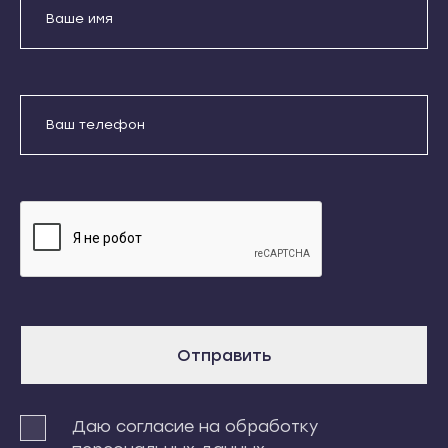
Кондопога
Усть-Джегута
Костомукша
Петрозаводск
Лахденпохья
Беломорск
Медвежьегорск
Кемь
Отправить
Олонец
Кондопога
Питкяранта
Даю согласие на обработку
Костомукша
персональных данных
Пудож
Лахденпохья
Сегежа
Медвежьегорск
Сортавала
Олонец
Суоярви
Питкяранта
Сыктывкар
Пудож
Отправить
Воркута
Сегежа
Вуктыл
Сортавала
Даю согласие на обработку
Емва
Суоярви