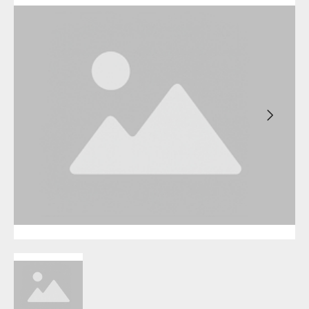
Бирск
Агидель
Благовещенск
Баймак
Давлеканово
Белебей
Дюртюли
Белорецк
Ишимбай
Бирск
Кумертау
Благовещенск
Межгорье
Давлеканово
Мелеуз
Дюртюли
Нефтекамск
Ишимбай
Октябрьский
Кумертау
Салават
Межгорье
Сибай
Мелеуз
Стерлитамак
Нефтекамск
Туймазы
Октябрьский