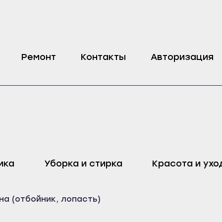
anussi, Electrolux, AEG
Ремонт
Контакты
Авторизация
оп
Харовск
Дмитровск
ика
Уборка и стирка
Красота и ухо
ейск
Череповец
Ливны
Воронеж
Малоархангельск
а (отбойник, лопасть)
ель
Бобров
Мценск
ак
Богучар
Новосиль