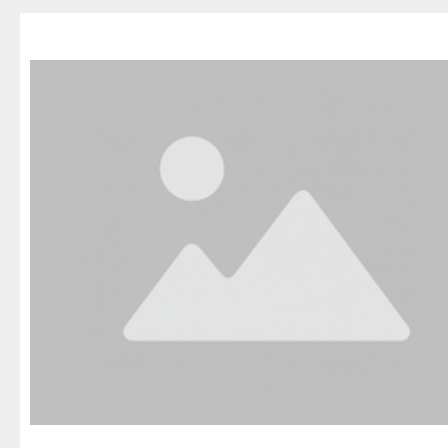
Благовещенск
Приозерск
Беле
Давлеканово
Светогорск
Бело
Дюртюли
Сертолово
Бирс
Ишимбай
Сланцы
Благ
Кумертау
Сосновый Бор
Давл
Межгорье
Сясьстрой
Дюр
Мелеуз
Тихвин
Ишим
Нефтекамск
Тосно
Куме
Октябрьский
Шлиссельбург
Межг
Салават
Липецк
Меле
Сибай
Грязи
Нефт
Стерлитамак
Данков
Октя
Туймазы
Елец
Сала
Учалы
Задонск
Сиба