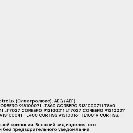
trolux (Электролюкс), AEG (АЕГ).
CORBERO 913100071 LT860 CORBERO 913100071 LT860
1 LT7037 CORBERO 913100211 LT7037 CORBERO 913100211
913100041 TL400 CURTISS 913100161 TL1001V CURTISS
1V CURTISS 913100161 TL1001V CURTISS 913100161 TL1001V
L501 CURTISS 913100101 L2503 FAR 913100101 L2503 FAR
шей компании. Внешний вид изделия, его
L3005 FAR 913100121 L3005 FAR 913100121 L3005 FAR
м без предварительного уведомления.