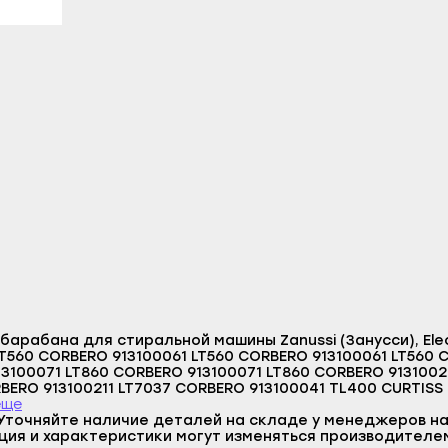
литамак
Гаврилов Посад
Верещагино
азы
Заволжск
Горнозаводск
ы
Кинешма
Гремячинск
л
Комсомольск
Губаха
-Удэ
Кохма
Добрянка
шкин
Наволоки
Кизел
ноозёрск
Плёс
Красновишерск
менск
Приволжск
Краснокамск
а
Пучеж
Кудымкар
Логин
робайкальск
Родники
Кунгур
E-mail
барабана для стиральной машины Zanussi (Занусси), Elec
о-Алтайск
Тейково
Лысьва
Пароль
LT560 CORBERO 913100061 LT560 CORBERO 913100061 LT560 
3100071 LT860 CORBERO 913100071 LT860 CORBERO 91310021
чкала
Фурманов
Нытва
BERO 913100211 LT7037 CORBERO 913100041 TL400 CURTISS 
Отправить
L1001V CURTISS 913100161 TL1001V CURTISS 913100161 TL100
еще
акск
Шуя
Оса
100261 TL501 CURTISS 913100261 TL501 CURTISS 913100261 T
Уточняйте наличие деталей на складе у менеджеров на
Войти
Вернуться назад
2503 FAR 913100111 L2573 FAR 913100111 L2573 FAR 913100121 
ция и характеристики могут изменяться производителе
Регистрация
станские Огни
Южа
Оханск