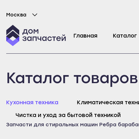
Москва
Выберите город
Бойник барабана для стиральной машины Z
Главная
Каталог
6273
₽
Майкоп
Любань
Каталог товаров
Адыгейск
Мурино
Уфа
Никольское
Агидель
Новая Ладога
Майк
Кухонная техника
Климатическая техн
Баймак
Отрадное
Адыг
Чистка и уход за бытовой техникой
Белебей
Пикалёво
Уфа
Запчасти для стиральных машин
Ребра барабан
Белорецк
Подпорожье
Агид
Бирск
Приморск
Байм