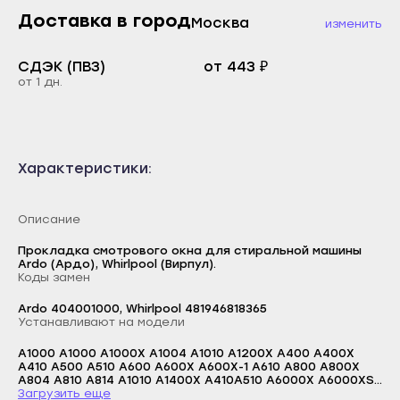
Каспийск
Доставка в город
Москва
изменить
Буйнакск
Кизилюрт
Дагестанские Огни
СДЭК (ПВЗ)
от 443 ₽
Кизляр
от 1 дн.
Дербент
Хасавюрт
Избербаш
Южно-Сухокумск
Каспийск
Магас
Характеристики:
Кизилюрт
Карабулак
Кизляр
Малгобек
Описание
Хасавюрт
Назрань
Прокладка смотрового окна для стиральной машины
Южно-Сухокумск
Ardo (Ардо), Whirlpool (Вирпул).
Сунжа
Коды замен
Магас
Нальчик
Ardo 404001000, Whirlpool 481946818365
Карабулак
Устанавливают на модели
Баксан
Малгобек
A1000 A1000 A1000X A1004 A1010 A1200X A400 A400X
Майский
A410 A500 A510 A600 A600X A600X-1 A610 A800 A800X
Назрань
Логин
A804 A810 A814 A1010 A1400X A410A510 A6000X A6000XS
Нарткала
AE1000X AE1000X AE1010 AE1200X AE800X AE800X AE810
Загрузить еще
Сунжа