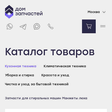
Манжета люка для стиральной машины Ardo,
Москва
Whirlpool
2654
₽
Уведомить о поступлении
Выберите город
Каталог товаров
Майкоп
Кухонная техника
Климатическая техника
Адыгейск
Уборка и стирка
Красота и уход
Уфа
Агидель
Чистка и уход за бытовой техникой
Баймак
Майкоп
Запчасти для стиральных машин
Манжеты люка
Белебей
Адыгейск
Белорецк
Уфа