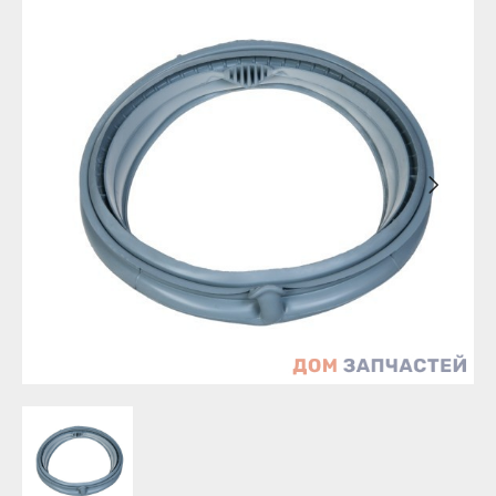
Бирск
Агидель
Благовещенск
Баймак
Давлеканово
Белебей
Дюртюли
Белорецк
Ишимбай
Бирск
Кумертау
Благовещенск
Межгорье
Давлеканово
Мелеуз
Дюртюли
Нефтекамск
Ишимбай
Октябрьский
Кумертау
Салават
Межгорье
Сибай
Мелеуз
Стерлитамак
Нефтекамск
Туймазы
Октябрьский