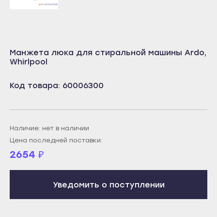
Учалы
Салават
Янаул
Сибай
Улан-Удэ
Стерлитамак
Манжета люка для стиральной машины Ardo,
Бабушкин
Whirlpool
Туймазы
Гусиноозёрск
Учалы
Код товара: 60006300
Закаменск
Янаул
Кяхта
Улан-Удэ
Северобайкальск
Бабушкин
Наличие: нет в наличии
Горно-Алтайск
Гусиноозёрск
Цена последней поставки:
Махачкала
2654
₽
Закаменск
Буйнакск
Кяхта
Дагестанские Огни
Уведомить о поступлении
Северобайкальск
Дербент
Горно-Алтайск
Избербаш
Махачкала