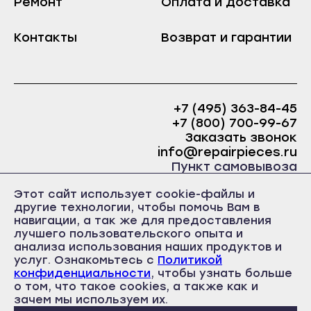
Ремонт
Оплата и доставка
Краснослободск
Саранск
Рузаевка
Контакты
Возврат и гарантии
Ардатов
Темников
Инсар
Якутск
Ковылкино
Алдан
+7 (495) 363-84-45
Краснослободск
+7 (800) 700-99-67
Верхоянск
Рузаевка
Заказать звонок
Вилюйск
info@repairpieces.ru
Темников
Пункт самовывоза
Ленск
Якутск
г. Москва, шоссе Энтузиастов, д.31, ст.38 Торгово-
Мирный
Этот сайт использует cookie-файлы и
офисный центр 31, 1 этаж, павильон Б5
Алдан
другие технологии, чтобы помочь Вам в
часы работы: ежедневно с 10:00 до 19:00
Нерюнгри
навигации, а так же для предоставления
Верхоянск
лучшего пользовательского опыта и
Нюрба
Вилюйск
анализа использования наших продуктов и
Олёкминск
услуг. Ознакомьтесь с
Политикой
Ленск
конфиденциальности
, чтобы узнать больше
Покровск
о том, что такое cookies, а также как и
Политика конфиденциальности
Мирный
Пользовательское соглашение
зачем мы используем их.
Среднеколымск
Публичная оферта
Нерюнгри